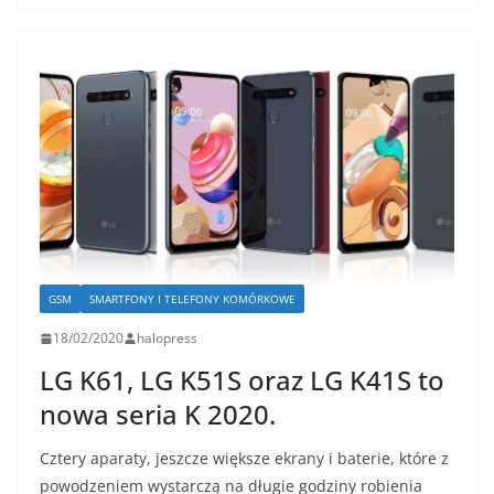
GSM
SMARTFONY I TELEFONY KOMÓRKOWE
18/02/2020
halopress
LG K61, LG K51S oraz LG K41S to
nowa seria K 2020.
Cztery aparaty, jeszcze większe ekrany i baterie, które z
powodzeniem wystarczą na długie godziny robienia