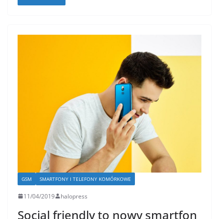
GSM
SMARTFONY I TELEFONY KOMÓRKOWE
11/04/2019
halopress
Social friendly to nowy smartfon