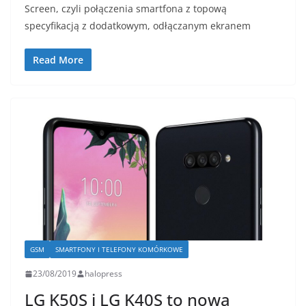
Screen, czyli połączenia smartfona z topową
specyfikacją z dodatkowym, odłączanym ekranem
Read More
GSM
SMARTFONY I TELEFONY KOMÓRKOWE
23/08/2019
halopress
LG K50S i LG K40S to nowa