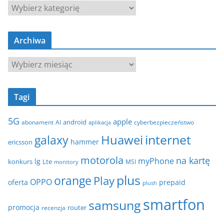
K
a
t
Archiwa
e
g
A
o
r
r
c
i
Tagi
h
e
i
5G
apple
android
abonament
AI
aplikacja
cyberbezpieczeństwo
w
internet
galaxy
Huawei
a
hammer
ericsson
motorola
na kartę
myPhone
lg
konkurs
Lte
MSI
monitory
plus
orange
Play
OPPO
oferta
prepaid
plush
smartfon
samsung
promocja
router
recenzja