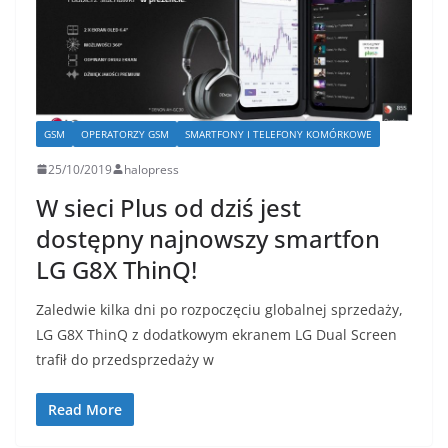
GSM
OPERATORZY GSM
SMARTFONY I TELEFONY KOMÓRKOWE
25/10/2019
halopress
W sieci Plus od dziś jest
dostępny najnowszy smartfon
LG G8X ThinQ!
Zaledwie kilka dni po rozpoczęciu globalnej sprzedaży,
LG G8X ThinQ z dodatkowym ekranem LG Dual Screen
trafił do przedsprzedaży w
Read More