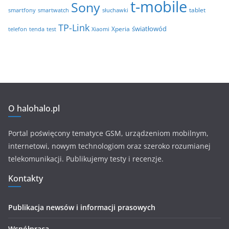
t-mobile
Sony
tablet
smartfony
smartwatch
słuchawki
TP-Link
światłowód
Xperia
telefon
test
tenda
Xiaomi
O halohalo.pl
Portal poświęcony tematyce GSM, urządzeniom mobilnym,
internetowi, nowym technologiom oraz szeroko rozumianej
telekomunikacji. Publikujemy testy i recenzje.
Kontakty
Publikacja newsów i informacji prasowych
Współpraca