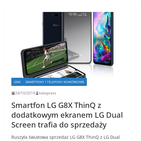
GSM
SMARTFONY I TELEFONY KOMÓRKOWE
24/10/2019
halopress
Smartfon LG G8X ThinQ z
dodatkowym ekranem LG Dual
Screen trafia do sprzedaży
Ruszyła światowa sprzedaż LG G8X ThinQ z LG Dual