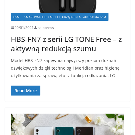
GSM
SMARTWATCHE, TABLETY, URZĄDZENIA I AKCESORIA GSM
20/01/2021
halopress
HBS-FN7 z serii LG TONE Free – z
aktywną redukcją szumu
Model HBS-FN7 zapewnia najwyższy poziom doznań
dźwiękowych dzięki technologii Meridian oraz higienę
użytkowania za sprawą etui z funkcją odkażania. LG
Read More