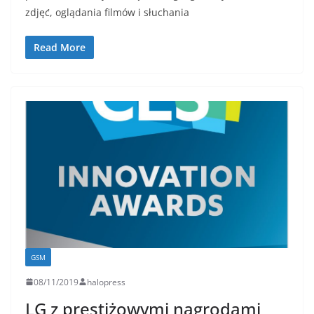
zdjęć, oglądania filmów i słuchania
Read More
GSM
08/11/2019
halopress
LG z prestiżowymi nagrodami