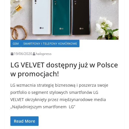
GSM
SMARTFONY I TELEFONY KOMÓRKOWE
19/06/2020
halopress
LG VELVET dostępny już w Polsce
w promocjach!
LG wzmacnia strategię biznesową i poszerza swoje
portfolio o segment stylowych smartfonów LG
VELVET okrzyknięty przez międzynarodowe media
„Najładniejszym smartfonem LG”
Read More