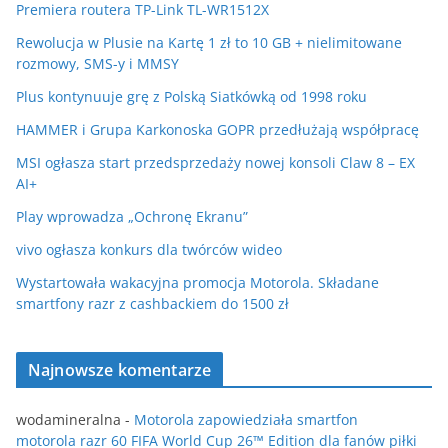
Premiera routera TP-Link TL-WR1512X
Rewolucja w Plusie na Kartę 1 zł to 10 GB + nielimitowane
rozmowy, SMS-y i MMSY
Plus kontynuuje grę z Polską Siatkówką od 1998 roku
HAMMER i Grupa Karkonoska GOPR przedłużają współpracę
MSI ogłasza start przedsprzedaży nowej konsoli Claw 8 – EX
AI+
Play wprowadza „Ochronę Ekranu”
vivo ogłasza konkurs dla twórców wideo
Wystartowała wakacyjna promocja Motorola. Składane
smartfony razr z cashbackiem do 1500 zł
Najnowsze komentarze
wodamineralna
-
Motorola zapowiedziała smartfon
motorola razr 60 FIFA World Cup 26™ Edition dla fanów piłki