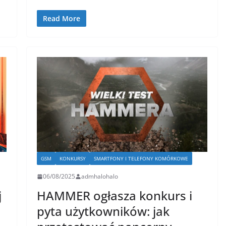
Read More
GSM
KONKURSY
SMARTFONY I TELEFONY KOMÓRKOWE
06/08/2025
admhalohalo
j
HAMMER ogłasza konkurs i
pyta użytkowników: jak