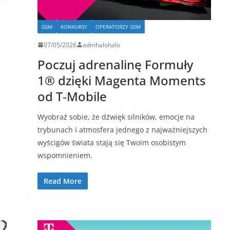
GSM
KONKURSY
OPERATORZY GSM
07/05/2026
admhalohalo
Poczuj adrenalinę Formuły
1® dzięki Magenta Moments
od T‑Mobile
Wyobraź sobie, że dźwięk silników, emocje na
trybunach i atmosfera jednego z najważniejszych
wyścigów świata stają się Twoim osobistym
wspomnieniem.
Read More