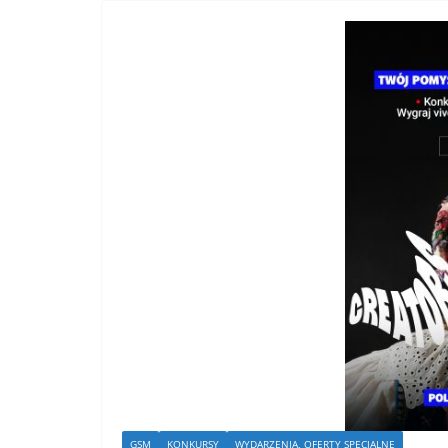
GSM
KONKURSY
WYDARZENIA, OFERTY SPECJALNE