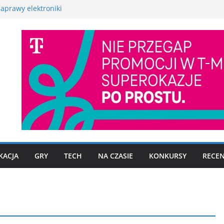
aprawy elektroniki
martwatcha na początek
promocyjną Huawei
 – test, recenzja
szego fotograficznego
to już nie problem
KACJA
GRY
TECH
NA CZASIE
KONKURSY
RECEN