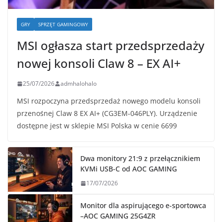
GRY
SPRZĘT GAMINGOWY
MSI ogłasza start przedsprzedaży
nowej konsoli Claw 8 – EX AI+
25/07/2026
admhalohalo
MSI rozpoczyna przedsprzedaż nowego modelu konsoli
przenośnej Claw 8 EX AI+ (CG3EM-046PLY). Urządzenie
dostępne jest w sklepie MSI Polska w cenie 6699
Dwa monitory 21:9 z przełącznikiem
KVMi USB-C od AOC GAMING
17/07/2026
Monitor dla aspirującego e-sportowca
–AOC GAMING 25G4ZR