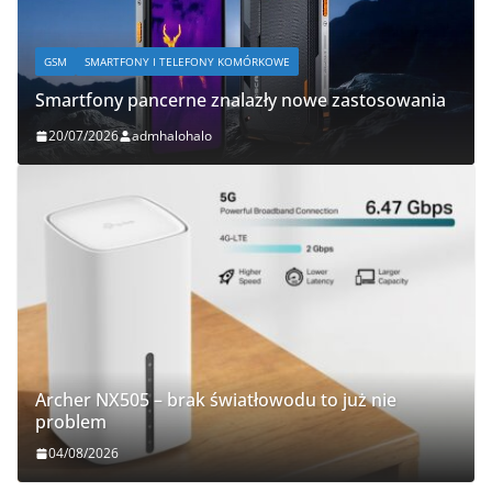
GSM
SMARTFONY I TELEFONY KOMÓRKOWE
Smartfony pancerne znalazły nowe zastosowania
20/07/2026
admhalohalo
Archer NX505 – brak światłowodu to już nie
problem
04/08/2026