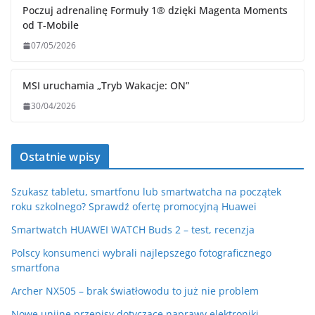
Poczuj adrenalinę Formuły 1® dzięki Magenta Moments
od T‑Mobile
07/05/2026
MSI uruchamia „Tryb Wakacje: ON”
30/04/2026
Ostatnie wpisy
Szukasz tabletu, smartfonu lub smartwatcha na początek
roku szkolnego? Sprawdź ofertę promocyjną Huawei
Smartwatch HUAWEI WATCH Buds 2 – test, recenzja
Polscy konsumenci wybrali najlepszego fotograficznego
smartfona
Archer NX505 – brak światłowodu to już nie problem
Nowe unijne przepisy dotyczące naprawy elektroniki