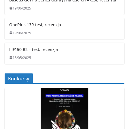
19/06/2025
OnePlus 13R test, recenzja
19/06/2025
IIIF150 B2 – test, recenzja
18/05/2025
Konkursy