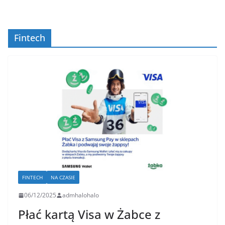
Fintech
FINTECH
NA CZASIE
06/12/2025
admhalohalo
Płać kartą Visa w Żabce z