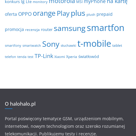
motorola
na kartę
myPhone
lg
konkurs
Lte
MSI
monitory
plus
orange
Play
OPPO
oferta
prepaid
plush
smartfon
samsung
promocja
router
recenzja
t-mobile
Sony
tablet
smartfony
smartwatch
słuchawki
TP-Link
światłowód
Xperia
telefon
test
tenda
Xiaomi
O halohalo.pl
Portal poświęcony tematyce GSM, urządzeniom mobilnym,
internetowi, nowym technologiom oraz szeroko rozumianej
telekomunikacji. Publikujemy testy i recenzje.