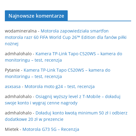
Najnowsze komentarze
wodamineralna
-
Motorola zapowiedziała smartfon
motorola razr 60 FIFA World Cup 26™ Edition dla fanów piłki
nożnej
admhalohalo
-
Kamera TP-Link Tapo C520WS – kamera do
monitoringu – test, recenzja
Pytanie
-
Kamera TP-Link Tapo C520WS – kamera do
monitoringu – test, recenzja
asxsasa
-
Motorola moto g24 – test, recenzja
admhalohalo
-
Osiągnij wyższy level z T-Mobile – doładuj
swoje konto i wygraj cenne nagrody
admhalohalo
-
Doładuj konto kwotą minimum 50 zł i odbierz
dodatkowe 20 zł w prezencie
Mietek
-
Motorola G73 5G – Recenzja