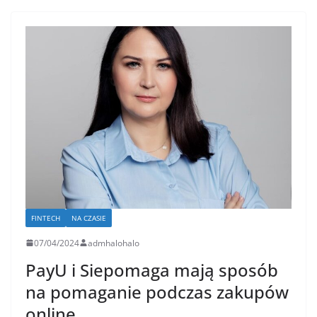
FINTECH
NA CZASIE
07/04/2024
admhalohalo
PayU i Siepomaga mają sposób
na pomaganie podczas zakupów
online