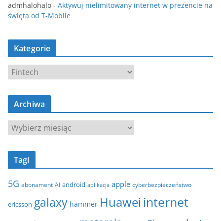
admhalohalo
-
Aktywuj nielimitowany internet w prezencie na
święta od T-Mobile
Kategorie
K
a
t
Archiwa
e
g
A
o
r
r
c
i
Tagi
h
e
i
5G
apple
android
abonament
AI
aplikacja
cyberbezpieczeństwo
w
internet
galaxy
Huawei
a
hammer
ericsson