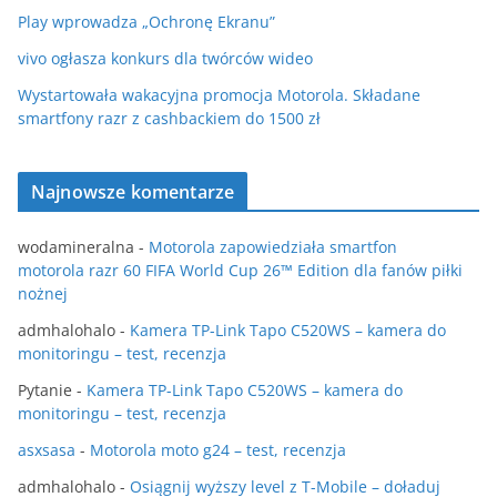
Play wprowadza „Ochronę Ekranu”
vivo ogłasza konkurs dla twórców wideo
Wystartowała wakacyjna promocja Motorola. Składane
smartfony razr z cashbackiem do 1500 zł
Najnowsze komentarze
wodamineralna
-
Motorola zapowiedziała smartfon
motorola razr 60 FIFA World Cup 26™ Edition dla fanów piłki
nożnej
admhalohalo
-
Kamera TP-Link Tapo C520WS – kamera do
monitoringu – test, recenzja
Pytanie
-
Kamera TP-Link Tapo C520WS – kamera do
monitoringu – test, recenzja
asxsasa
-
Motorola moto g24 – test, recenzja
admhalohalo
-
Osiągnij wyższy level z T-Mobile – doładuj