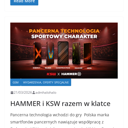
Read More
GSM
WYDARZENIA, OFERTY SPECJALNE
21/03/2026
admhalohalo
HAMMER i KSW razem w klatce
Pancerna technologia wchodzi do gry Polska marka
smartfonów pancernych nawiązuje współpracę z