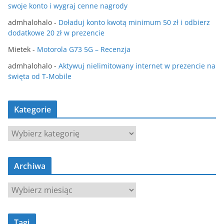
swoje konto i wygraj cenne nagrody
admhalohalo
-
Doładuj konto kwotą minimum 50 zł i odbierz
dodatkowe 20 zł w prezencie
Mietek
-
Motorola G73 5G – Recenzja
admhalohalo
-
Aktywuj nielimitowany internet w prezencie na
święta od T-Mobile
Kategorie
K
a
t
Archiwa
e
g
A
o
r
r
c
i
Tagi