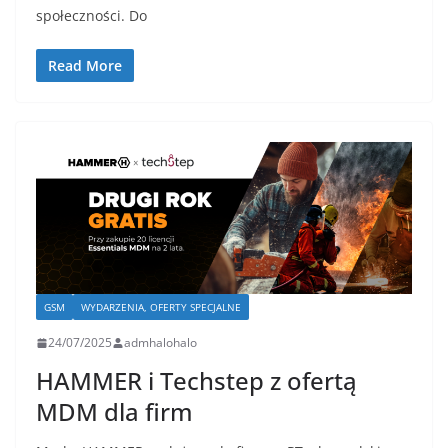
społeczności. Do
Read More
GSM
WYDARZENIA, OFERTY SPECJALNE
24/07/2025
admhalohalo
HAMMER i Techstep z ofertą
MDM dla firm