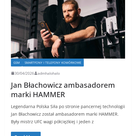
GSM
SMARTFONY I TELEFONY KOMÓRKOWE
30/04/2026
admhalohalo
Jan Błachowicz ambasadorem
marki HAMMER
Legendarna Polska Siła po stronie pancernej technologii
Jan Błachowicz został ambasadorem marki HAMMER.
Były mistrz UFC wagi półciężkiej i jeden z