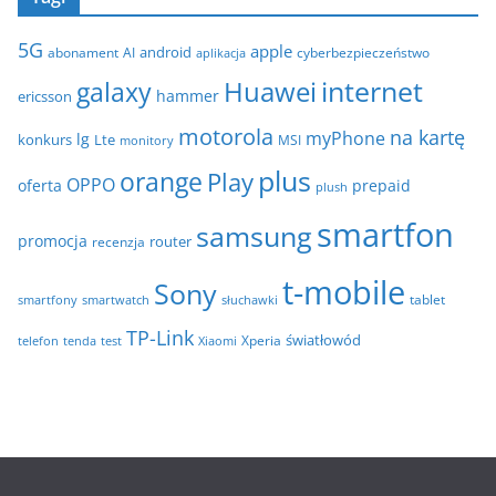
h
e
i
5G
apple
android
abonament
AI
aplikacja
cyberbezpieczeństwo
w
internet
galaxy
Huawei
a
hammer
ericsson
motorola
na kartę
myPhone
lg
konkurs
Lte
MSI
monitory
plus
orange
Play
OPPO
oferta
prepaid
plush
smartfon
samsung
promocja
router
recenzja
t-mobile
Sony
tablet
smartfony
smartwatch
słuchawki
TP-Link
światłowód
Xperia
telefon
test
tenda
Xiaomi