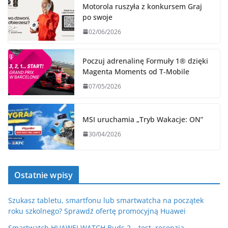
Motorola ruszyła z konkursem Graj
po swoje
02/06/2026
Poczuj adrenalinę Formuły 1® dzięki
Magenta Moments od T‑Mobile
07/05/2026
MSI uruchamia „Tryb Wakacje: ON”
30/04/2026
Ostatnie wpisy
Szukasz tabletu, smartfonu lub smartwatcha na początek
roku szkolnego? Sprawdź ofertę promocyjną Huawei
Smartwatch HUAWEI WATCH Buds 2 – test, recenzja