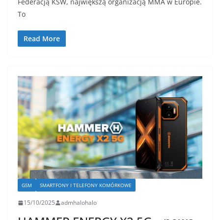
Federacją KSW, największą organizacją MMA w Europie.
To
Read More
GSM
SMARTFONY I TELEFONY KOMÓRKOWE
15/10/2025
admhalohalo