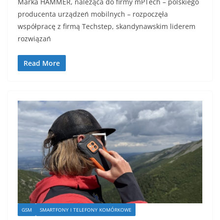
Marka HAMMER, należąca do firmy mPTech – polskiego
producenta urządzeń mobilnych – rozpoczęła
współpracę z firmą Techstep, skandynawskim liderem
rozwiązań
Read More
GSM
SMARTFONY I TELEFONY KOMÓRKOWE