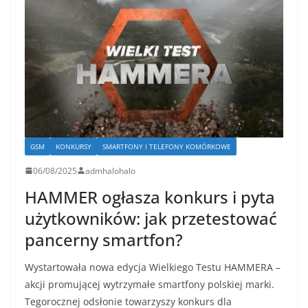
GSM
KONKURSY
SMARTFONY I TELEFONY KOMÓRKOWE
06/08/2025
admhalohalo
HAMMER ogłasza konkurs i pyta
użytkowników: jak przetestować
pancerny smartfon?
Wystartowała nowa edycja Wielkiego Testu HAMMERA –
akcji promującej wytrzymałe smartfony polskiej marki.
Tegorocznej odsłonie towarzyszy konkurs dla