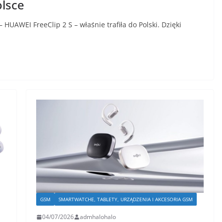
olsce
HUAWEI FreeClip 2 S – właśnie trafiła do Polski. Dzięki
GSM
SMARTWATCHE, TABLETY, URZĄDZENIA I AKCESORIA GSM
04/07/2026
admhalohalo