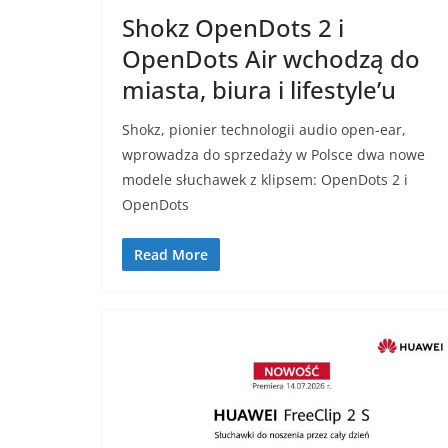
Shokz OpenDots 2 i
OpenDots Air wchodzą do
miasta, biura i lifestyle’u
Shokz, pionier technologii audio open-ear,
wprowadza do sprzedaży w Polsce dwa nowe
modele słuchawek z klipsem: OpenDots 2 i
OpenDots
Read More