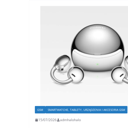
GSM
SMARTWATCHE, TABLETY, URZĄDZENIA I AKCESORIA GSM
15/07/2026
admhalohalo