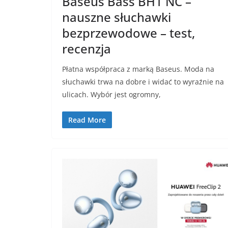
Baseus Bass BH1 NC –
nauszne słuchawki
bezprzewodowe – test,
recenzja
Płatna współpraca z marką Baseus. Moda na
słuchawki trwa na dobre i widać to wyraźnie na
ulicach. Wybór jest ogromny,
Read More