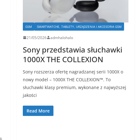
GSM
SMARTWATCHE, TABLETY, URZĄDZENIA I AKCESORIA GSM
21/05/2026
admhalohalo
Sony przedstawia słuchawki ​​
1000X THE COLLEXION
Sony rozszerza ofertę nagradzanej serii 1000X o
nowy model – 1000X THE COLLEXION™. To
słuchawki klasy premium, wykonane z najwyższej
jakości
Read More
li