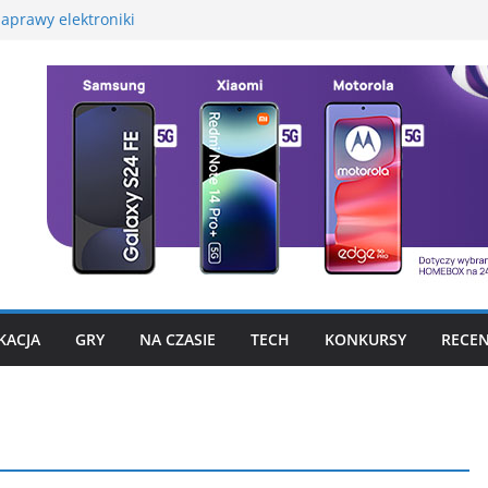
aprawy elektroniki
martwatcha na początek
promocyjną Huawei
 – test, recenzja
szego fotograficznego
to już nie problem
KACJA
GRY
NA CZASIE
TECH
KONKURSY
RECEN