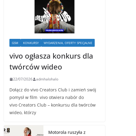
GSM
KONKURSY
WYDARZENIA, OFERTY SPECJALNE
vivo ogłasza konkurs dla
twórców wideo
22/07/2026
admhalohalo
Dołącz do vivo Creators Club i zamień swój
pomysł w film vivo otwiera nabór do
vivo Creators Club – konkursu dla twórców
wideo, którzy
Motorola ruszyła z