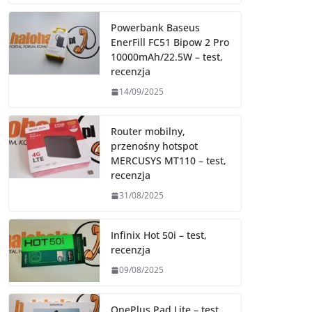
Powerbank Baseus
EnerFill FC51 Bipow 2 Pro
10000mAh/22.5W – test,
recenzja
14/09/2025
Router mobilny,
przenośny hotspot
MERCUSYS MT110 – test,
recenzja
31/08/2025
Infinix Hot 50i – test,
recenzja
09/08/2025
OnePlus Pad Lite – test,