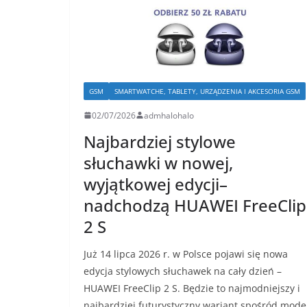
GSM
SMARTWATCHE, TABLETY, URZĄDZENIA I AKCESORIA GSM
02/07/2026
admhalohalo
Najbardziej stylowe
słuchawki w nowej,
wyjątkowej edycji–
nadchodzą HUAWEI FreeClip
2 S
Już 14 lipca 2026 r. w Polsce pojawi się nowa
edycja stylowych słuchawek na cały dzień –
HUAWEI FreeClip 2 S. Będzie to najmodniejszy i
najbardziej futurystyczny wariant spośród mode