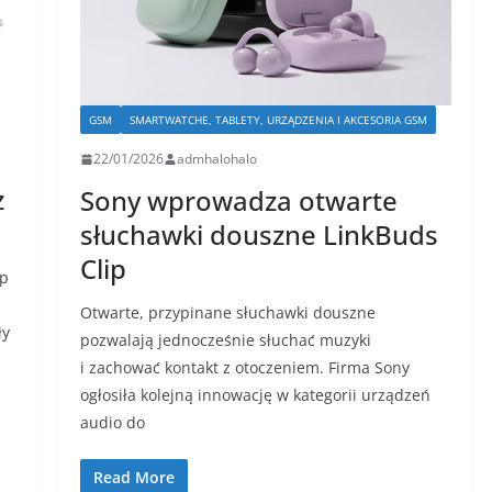
GSM
SMARTWATCHE, TABLETY, URZĄDZENIA I AKCESORIA GSM
22/01/2026
admhalohalo
ż
Sony wprowadza otwarte
słuchawki douszne LinkBuds
Clip
ip
Otwarte, przypinane słuchawki douszne
ły
pozwalają jednocześnie słuchać muzyki
i zachować kontakt z otoczeniem. Firma Sony
ogłosiła kolejną innowację w kategorii urządzeń
audio do
Read More