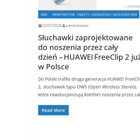
GSM
SMARTWATCHE, TABLETY, URZĄDZENIA I AKCESORIA GSM
22/01/2026
admhalohalo
Słuchawki zaprojektowane
do noszenia przez cały
dzień – HUAWEI FreeClip 2 ju
w Polsce
Do Polski trafiła druga generacja HUAWEI FreeCl
2, słuchawek typu OWS (Open Wireless Stereo),
które rewolucjonizują komfort noszenia przez ca
Read More