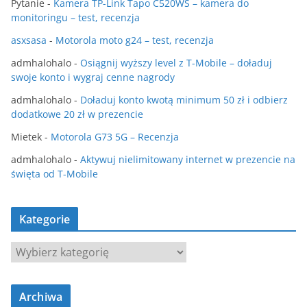
Pytanie
-
Kamera TP-Link Tapo C520WS – kamera do
monitoringu – test, recenzja
asxsasa
-
Motorola moto g24 – test, recenzja
admhalohalo
-
Osiągnij wyższy level z T-Mobile – doładuj
swoje konto i wygraj cenne nagrody
admhalohalo
-
Doładuj konto kwotą minimum 50 zł i odbierz
dodatkowe 20 zł w prezencie
Mietek
-
Motorola G73 5G – Recenzja
admhalohalo
-
Aktywuj nielimitowany internet w prezencie na
święta od T-Mobile
Kategorie
K
a
t
Archiwa
e