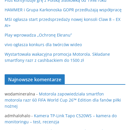
Plus kontynuuje grę z Polską Siatkówką od 1998 roku
HAMMER i Grupa Karkonoska GOPR przedłużają współpracę
MSI ogłasza start przedsprzedaży nowej konsoli Claw 8 – EX
AI+
Play wprowadza „Ochronę Ekranu”
vivo ogłasza konkurs dla twórców wideo
Wystartowała wakacyjna promocja Motorola. Składane
smartfony razr z cashbackiem do 1500 zł
Najnowsze komentarze
wodamineralna
-
Motorola zapowiedziała smartfon
motorola razr 60 FIFA World Cup 26™ Edition dla fanów piłki
nożnej
admhalohalo
-
Kamera TP-Link Tapo C520WS – kamera do
monitoringu – test, recenzja