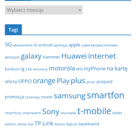
g
A
o
r
r
c
i
Tagi
h
e
i
5G
apple
android
abonament
AI
aplikacja
cyberbezpieczeństwo
w
internet
galaxy
Huawei
a
hammer
ericsson
motorola
na kartę
myPhone
lg
konkurs
Lte
MSI
monitory
plus
orange
Play
OPPO
oferta
prepaid
plush
smartfon
samsung
promocja
router
recenzja
t-mobile
Sony
tablet
smartfony
smartwatch
słuchawki
TP-Link
światłowód
Xperia
telefon
test
tenda
Xiaomi