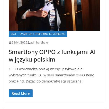
GSM
SMARTFONY I TELEFONY KOMÓRKOWE
28/04/2025
admhalohalo
Smartfony OPPO z funkcjami AI
w języku polskim
OPPO wprowadza polską wersję językową dla
wybranych funkcji AI w serii smartfonów OPPO Reno
oraz Find. Dążąc do demokratyzacji sztucznej
Read More