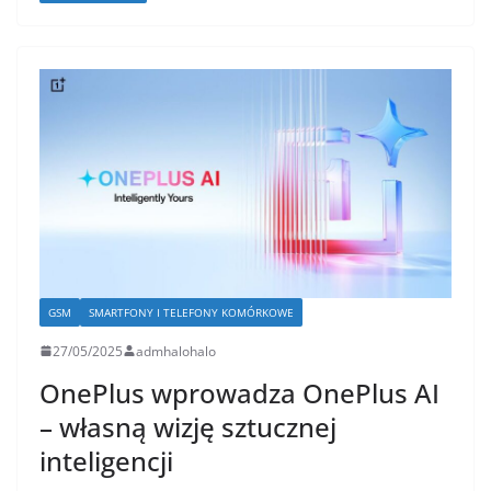
GSM
SMARTFONY I TELEFONY KOMÓRKOWE
27/05/2025
admhalohalo
OnePlus wprowadza OnePlus AI
– własną wizję sztucznej
inteligencji