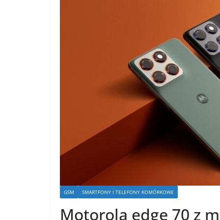
GSM
SMARTFONY I TELEFONY KOMÓRKOWE
Motorola edge 70 z m