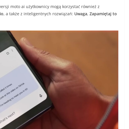
ersji moto ai użytkownicy mogą korzystać również z
io
, a także z inteligentnych rozwiązań:
Uwaga
,
Zapamiętaj to