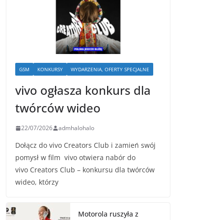
GSM
KONKURSY
WYDARZENIA, OFERTY SPECJALNE
vivo ogłasza konkurs dla
twórców wideo
22/07/2026
admhalohalo
Dołącz do vivo Creators Club i zamień swój
pomysł w film vivo otwiera nabór do
vivo Creators Club – konkursu dla twórców
wideo, którzy
Motorola ruszyła z