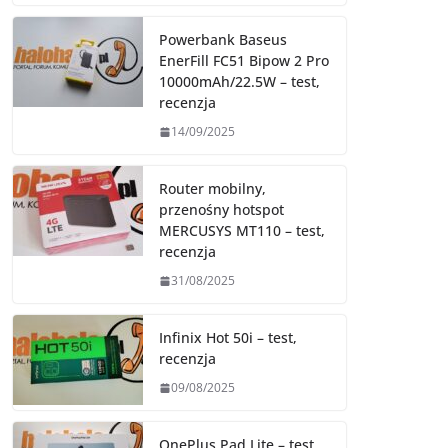
Powerbank Baseus
EnerFill FC51 Bipow 2 Pro
10000mAh/22.5W – test,
recenzja
14/09/2025
Router mobilny,
przenośny hotspot
MERCUSYS MT110 – test,
recenzja
31/08/2025
Infinix Hot 50i – test,
recenzja
09/08/2025
OnePlus Pad Lite – test,