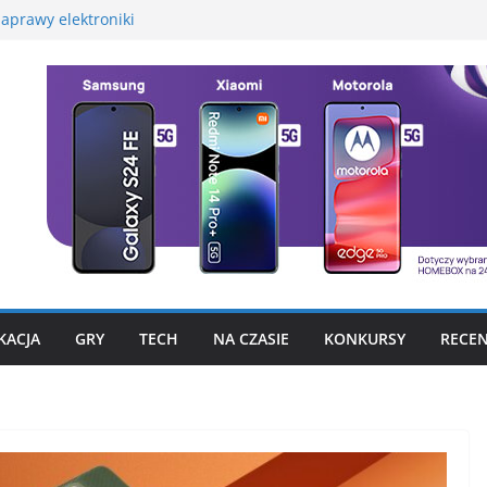
aprawy elektroniki
martwatcha na początek
promocyjną Huawei
 – test, recenzja
szego fotograficznego
to już nie problem
KACJA
GRY
TECH
NA CZASIE
KONKURSY
RECEN