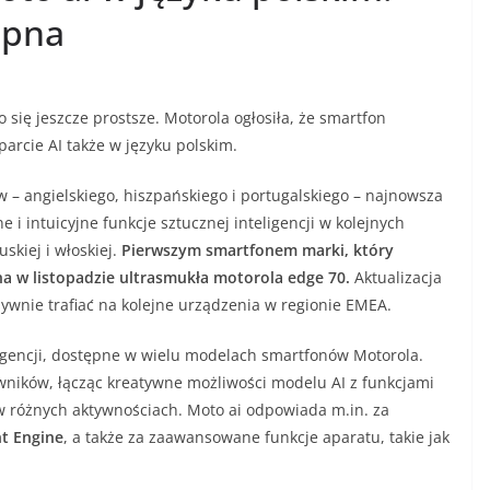
ępna
ło się jeszcze prostsze. Motorola ogłosiła, że smartfon
arcie AI także w języku polskim.
 – angielskiego, hiszpańskiego i portugalskiego – najnowsza
 i intuicyjne funkcje sztucznej inteligencji w kolejnych
uskiej i włoskiej.
Pierwszym smartfonem marki, który
na w listopadzie ultrasmukła motorola edge 70.
Aktualizacja
ywnie trafiać na kolejne urządzenia w regionie EMEA.
ligencji, dostępne w wielu modelach smartfonów Motorola.
wników, łącząc kreatywne możliwości modelu AI z funkcjami
w różnych aktywnościach. Moto ai odpowiada m.in. za
t Engine
, a także za zaawansowane funkcje aparatu, takie jak