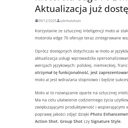
Aktualizacja już dost
09/12/2025
admhalohalo
Korzystanie ze sztucznej inteligencji moto ai sta
motorola edge 70 oferuje teraz zintegrowane wsp
Oprócz dostępnych dotychczas w moto ai języków
aktualizacja usługi wprowadziła spersonalizowane
wersjach językowych: polskiej, niemieckiej, franc
otrzymał tę funkcjonalność, jest zaprezentowa
moto ai jest wdrażana stopniowo i będzie sukces
Moto ai to rozwiązanie oparte na sztucznej inte
Ma na celu ułatwienie codziennego życia użytko
zwiększającymi produktywność i wspierającymi 
poprawę jakości zdjęć dzięki
Photo Enhancemen
Action Shot
,
Group Shot
czy
Signature Style
.