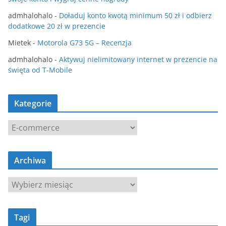
admhalohalo
-
Doładuj konto kwotą minimum 50 zł i odbierz
dodatkowe 20 zł w prezencie
Mietek
-
Motorola G73 5G – Recenzja
admhalohalo
-
Aktywuj nielimitowany internet w prezencie na
święta od T-Mobile
Kategorie
K
a
t
Archiwa
e
g
A
o
r
r
c
i
Tagi
h