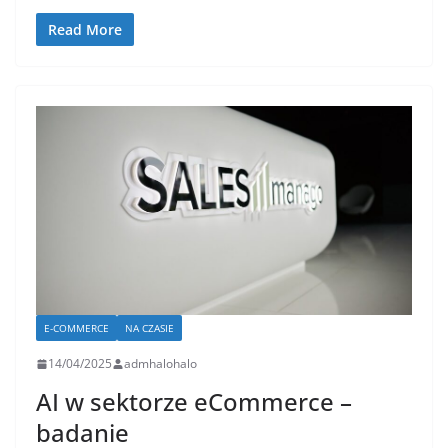
Read More
E-COMMERCE
NA CZASIE
14/04/2025
admhalohalo
AI w sektorze eCommerce –
badanie