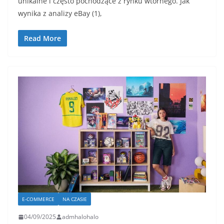
unikalne i często pochodzące z rynku wtórnego. Jak
wynika z analizy eBay (1),
Read More
E-COMMERCE
NA CZASIE
04/09/2025
admhalohalo