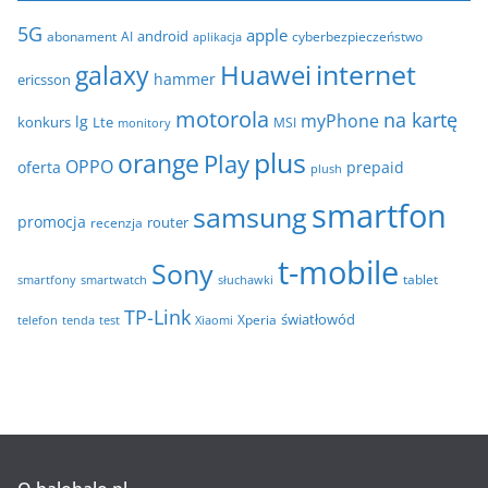
e
i
5G
apple
android
abonament
AI
aplikacja
cyberbezpieczeństwo
w
internet
galaxy
Huawei
a
hammer
ericsson
motorola
na kartę
myPhone
lg
konkurs
Lte
MSI
monitory
plus
orange
Play
OPPO
oferta
prepaid
plush
smartfon
samsung
promocja
router
recenzja
t-mobile
Sony
tablet
smartfony
smartwatch
słuchawki
TP-Link
światłowód
Xperia
telefon
test
tenda
Xiaomi