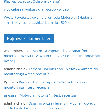
Play wprowadza „Ochronę Ekranu”
vivo ogłasza konkurs dla twórców wideo
Wystartowała wakacyjna promocja Motorola. Składane
smartfony razr z cashbackiem do 1500 zł
Najnowsze komentarze
wodamineralna
-
Motorola zapowiedziała smartfon
motorola razr 60 FIFA World Cup 26™ Edition dla fanów piłki
nożnej
admhalohalo
-
Kamera TP-Link Tapo C520WS – kamera do
monitoringu – test, recenzja
Pytanie
-
Kamera TP-Link Tapo C520WS – kamera do
monitoringu – test, recenzja
asxsasa
-
Motorola moto g24 – test, recenzja
admhalohalo
-
Osiągnij wyższy level z T-Mobile – doładuj
swoje konto i wygraj cenne nagrody