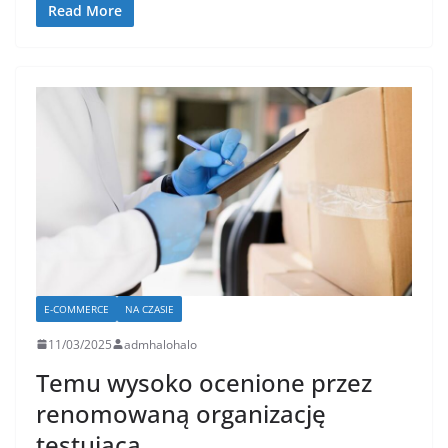
Read More
E-COMMERCE
NA CZASIE
11/03/2025
admhalohalo
Temu wysoko ocenione przez
renomowaną organizację
testującą