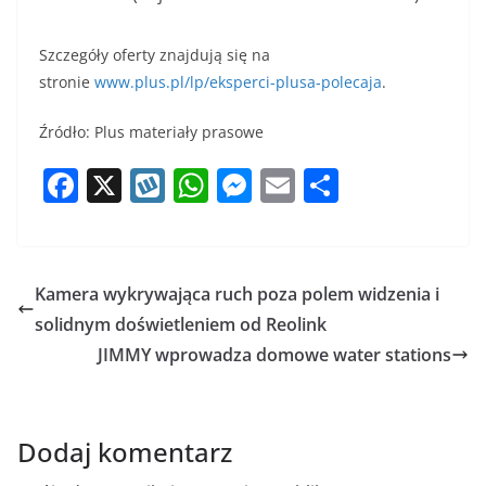
Szczegóły oferty znajdują się na
stronie
www.plus.pl/lp/eksperci-plusa-polecaja
.
Źródło: Plus materiały prasowe
F
X
W
W
M
E
S
a
y
h
e
m
h
c
k
at
ss
ai
ar
e
o
s
e
l
e
Kamera wykrywająca ruch poza polem widzenia i
b
p
A
n
solidnym doświetleniem od Reolink
o
p
g
JIMMY wprowadza domowe water stations
o
p
er
k
Dodaj komentarz