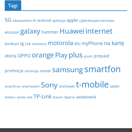
c
i
Tagi
h
e
i
5G
apple
android
abonament
AI
aplikacja
cyberbezpieczeństwo
w
internet
galaxy
Huawei
a
hammer
ericsson
motorola
na kartę
myPhone
lg
konkurs
Lte
MSI
monitory
plus
orange
Play
OPPO
oferta
prepaid
plush
smartfon
samsung
promocja
router
recenzja
t-mobile
Sony
tablet
smartfony
smartwatch
słuchawki
TP-Link
światłowód
Xperia
telefon
test
tenda
Xiaomi