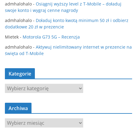
admhalohalo
-
Osiągnij wyższy level z T-Mobile – doładuj
swoje konto i wygraj cenne nagrody
admhalohalo
-
Doładuj konto kwotą minimum 50 zł i odbierz
dodatkowe 20 zł w prezencie
Mietek
-
Motorola G73 5G – Recenzja
admhalohalo
-
Aktywuj nielimitowany internet w prezencie na
święta od T-Mobile
Kategorie
K
a
t
Archiwa
e
g
A
o
r
r