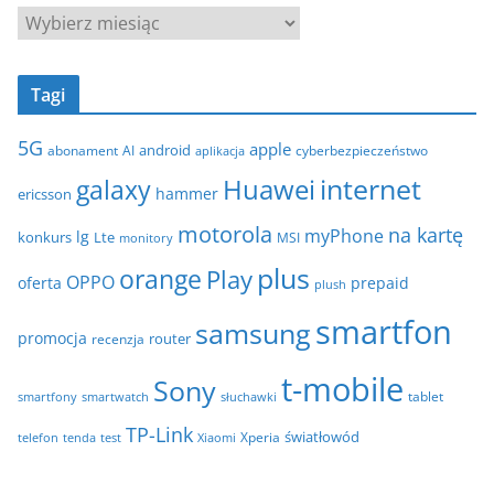
g
A
o
r
r
c
i
Tagi
h
e
i
5G
apple
android
abonament
AI
aplikacja
cyberbezpieczeństwo
w
internet
galaxy
Huawei
a
hammer
ericsson
motorola
na kartę
myPhone
lg
konkurs
Lte
MSI
monitory
plus
orange
Play
OPPO
oferta
prepaid
plush
smartfon
samsung
promocja
router
recenzja
t-mobile
Sony
tablet
smartfony
smartwatch
słuchawki
TP-Link
światłowód
Xperia
telefon
test
tenda
Xiaomi