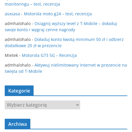
monitoringu – test, recenzja
asxsasa
-
Motorola moto g24 – test, recenzja
admhalohalo
-
Osiągnij wyższy level z T-Mobile – doładuj
swoje konto i wygraj cenne nagrody
admhalohalo
-
Doładuj konto kwotą minimum 50 zł i odbierz
dodatkowe 20 zł w prezencie
Mietek
-
Motorola G73 5G – Recenzja
admhalohalo
-
Aktywuj nielimitowany internet w prezencie na
święta od T-Mobile
Kategorie
K
a
t
Archiwa
e