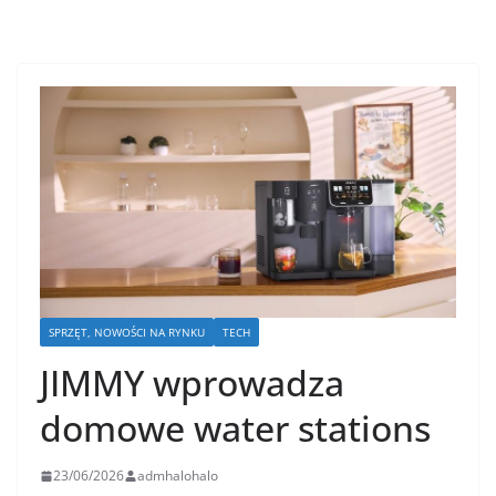
SPRZĘT, NOWOŚCI NA RYNKU
TECH
JIMMY wprowadza
domowe water stations
23/06/2026
admhalohalo