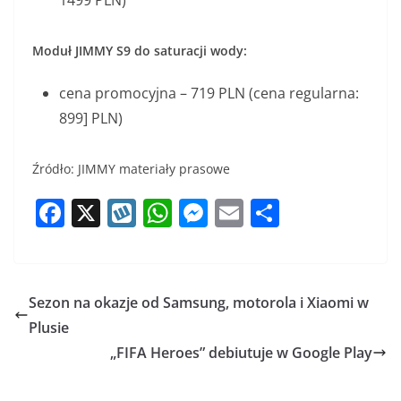
Moduł JIMMY S9 do saturacji wody:
cena promocyjna – 719 PLN (cena regularna:
899] PLN)
Źródło: JIMMY materiały prasowe
F
X
W
W
M
E
S
a
y
h
e
m
h
c
k
at
ss
ai
ar
e
o
s
e
l
e
Sezon na okazje od Samsung, motorola i Xiaomi w
b
p
A
n
Plusie
o
p
g
„FIFA Heroes” debiutuje w Google Play
o
p
er