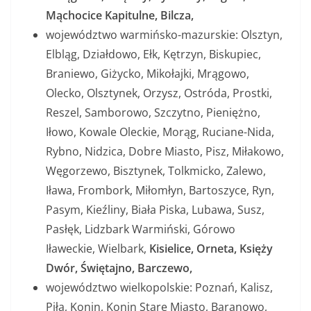
Mąchocice Kapitulne, Bilcza,
województwo warmińsko-mazurskie: Olsztyn,
Elbląg, Działdowo, Ełk, Kętrzyn, Biskupiec,
Braniewo, Giżycko, Mikołajki, Mrągowo,
Olecko, Olsztynek, Orzysz, Ostróda, Prostki,
Reszel, Samborowo, Szczytno, Pieniężno,
Iłowo, Kowale Oleckie, Morąg, Ruciane-Nida,
Rybno, Nidzica, Dobre Miasto, Pisz, Miłakowo,
Węgorzewo, Bisztynek, Tolkmicko, Zalewo,
Iława, Frombork, Miłomłyn, Bartoszyce, Ryn,
Pasym, Kieźliny, Biała Piska, Lubawa, Susz,
Pasłęk, Lidzbark Warmiński, Górowo
Iławeckie, Wielbark,
Kisielice, Orneta, Księży
Dwór, Świętajno, Barczewo,
województwo wielkopolskie: Poznań, Kalisz,
Piła, Konin, Konin Stare Miasto, Baranowo,