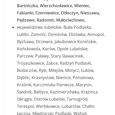
Bartniczka, Wierzchosławice, Wieniec,
Fabianki, Czerniewice, Otłoczyn, Nieszawa,
Pędzewo, Radomin, Małociechowo,
województwo lubelskie: Biała Podlaska,
Lublin, Zamość, Dominów, Elizówka, Annopol,
Bychawa, Drzewce, Jakubowice Konińskie,
Końskowola, Kurów, Opole Lubelskie,
Parczew, Puławy, Stary Sławacinek,
Trojaszkowice, Żabce, Radzyń Podlaski,
Bodaczów, Ryki, Milejów, Motycz, Łuków,
Dęblin, Krasnystaw, Niemce, Poniatowa,
Kraśnik, Karczmiska Pierwsze, Marynin,
Świdnik, Bełżyce, Kazimierzówka, Krężnica
Okrągła, Ostrów Lubelski, Tarnogród,
Terespol, Werbkowice, Lubartów, Chełm,
Łęczna, Międzyrzec Podlaski, Wohyń,