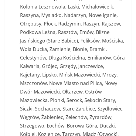
Kolonia Lesznowola, Laski, Michałowice k.
Raszyna, Mysiadło, Nadarzyn, Nowe Iganie,
Otrębusy, Płock, Radzymin, Raszyn, Rajszew,
Podkowa Leśna, Rasztów, Emów, Blizne
Jasińskiego (Stare Babice), Feliksów, Mościska,
Wola Ducka, Zamienie, Błonie, Bramki,
Celestynów, Długa Kościelna, Emilianów, Góra
Kalwaria, Grójec, Grzędy, Janczewice,
Kajetany, Lipsko, Mińsk Mazowiecki, Mrozy,
Mszczonów, Nowe Miasto nad Pilicą, Nowy
Dwór Mazowiecki, Ołtarzew, Ostrów
Mazowiecka, Pionki, Serock, Sękocin Stary,
Siczki, Sochaczew, Stare Załubice, Szydłowiec,
Węgrów, Żabieniec, Żelechów, Żyrardów,
Strzegowo, Łochów, Borowa Góra, Duczki,
Kołbiel, Kozienice, Tarczyn, Mlądz (Otwock),