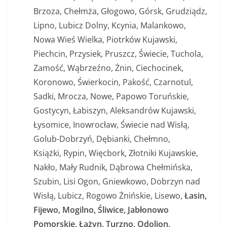
Brzoza, Chełmża, Głogowo, Górsk, Grudziądz,
Lipno, Lubicz Dolny, Kcynia, Malankowo,
Nowa Wieś Wielka, Piotrków Kujawski,
Piechcin, Przysiek, Pruszcz, Świecie, Tuchola,
Zamość, Wąbrzeźno, Żnin, Ciechocinek,
Koronowo, Świerkocin, Pakość, Czarnotul,
Sadki, Mrocza, Nowe, Papowo Toruńskie,
Gostycyn, Łabiszyn, Aleksandrów Kujawski,
Łysomice, Inowrocław, Świecie nad Wisłą,
Golub-Dobrzyń, Dębianki, Chełmno,
Książki, Rypin, Więcbork, Złotniki Kujawskie,
Nakło, Mały Rudnik, Dąbrowa Chełmińska,
Szubin, Lisi Ogon, Gniewkowo, Dobrzyn nad
Wisłą, Lubicz, Rogowo Żnińskie, Lisewo,
Łasin,
Fijewo, Mogilno, Śliwice, Jabłonowo
Pomorskie, Łążyn, Turzno, Odolion,