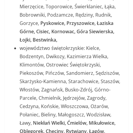
Mierzęcice, Toporowice, Świerklaniec, Łąka,
Bobrowniki, Podzamcze, Rędziny, Rudnik,
Gorzyce,
Pyskowice, Przyszowice, Łaziska
Górne, Cisiec, Kornowac, Góra Siewierska,
Łojki, Bestwinka,
województwo świętokrzyskie: Kielce,
Bodzentyn, Dwikozy, Kazimierza Wielka,
Klimontów, Ostrowiec Świętokrzyski,
Piekoszów, Pińczów, Sandomierz, Sędziszów,
Skarżysko-Kamienna, Starachowice, Staszów,
Włostów, Zagnańsk, Busko-Zdrój, Górno-
Parcele, Chmielnik, Jędrzejów, Zagrody,
Cedzyna, Końskie, Włoszczowa, Ożarów,
Połaniec, Bieliny, Małogoszcz, Wodzisław,
Ławy,
Niekłań Wielki, Ćmielów, Mikułowice,
Oblęgorek, Chęciny, Rytwiany, Łagów,