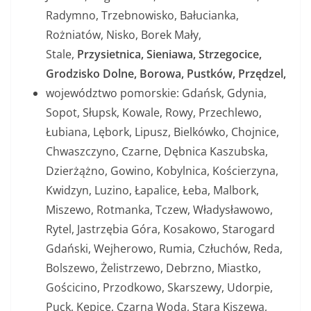
Radymno, Trzebnowisko, Bałucianka,
Rożniatów, Nisko, Borek Mały,
Stale,
Przysietnica, Sieniawa, Strzegocice,
Grodzisko Dolne, Borowa, Pustków, Przędzel,
województwo pomorskie: Gdańsk, Gdynia,
Sopot, Słupsk, Kowale, Rowy, Przechlewo,
Łubiana, Lębork, Lipusz, Bielkówko, Chojnice,
Chwaszczyno, Czarne, Dębnica Kaszubska,
Dzierżążno, Gowino, Kobylnica, Kościerzyna,
Kwidzyn, Luzino, Łapalice, Łeba, Malbork,
Miszewo, Rotmanka, Tczew, Władysławowo,
Rytel, Jastrzębia Góra, Kosakowo, Starogard
Gdański, Wejherowo, Rumia, Człuchów, Reda,
Bolszewo, Żelistrzewo, Debrzno, Miastko,
Gościcino, Przodkowo, Skarszewy, Udorpie,
Puck, Kępice, Czarna Woda, Stara Kiszewa,