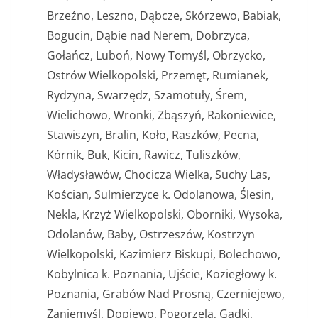
Brzeźno, Leszno, Dąbcze, Skórzewo, Babiak,
Bogucin, Dąbie nad Nerem, Dobrzyca,
Gołańcz, Luboń, Nowy Tomyśl, Obrzycko,
Ostrów Wielkopolski, Przemęt, Rumianek,
Rydzyna, Swarzędz, Szamotuły, Śrem,
Wielichowo, Wronki, Zbąszyń, Rakoniewice,
Stawiszyn, Bralin, Koło, Raszków, Pecna,
Kórnik, Buk, Kicin, Rawicz, Tuliszków,
Władysławów, Chocicza Wielka, Suchy Las,
Kościan, Sulmierzyce k. Odolanowa, Ślesin,
Nekla, Krzyż Wielkopolski, Oborniki, Wysoka,
Odolanów, Baby, Ostrzeszów, Kostrzyn
Wielkopolski, Kazimierz Biskupi, Bolechowo,
Kobylnica k. Poznania, Ujście, Koziegłowy k.
Poznania, Grabów Nad Prosną, Czerniejewo,
Zaniemyśl, Dopiewo, Pogorzela, Gądki,