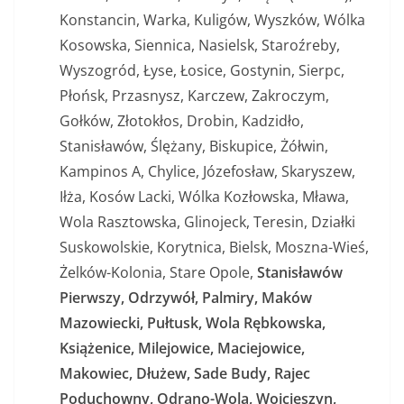
Konstancin, Warka, Kuligów, Wyszków, Wólka
Kosowska, Siennica, Nasielsk, Staroźreby,
Wyszogród, Łyse, Łosice, Gostynin, Sierpc,
Płońsk, Przasnysz, Karczew, Zakroczym,
Gołków, Złotokłos, Drobin, Kadzidło,
Stanisławów, Ślężany, Biskupice, Żółwin,
Kampinos A, Chylice, Józefosław, Skaryszew,
Iłża, Kosów Lacki, Wólka Kozłowska, Mława,
Wola Rasztowska, Glinojeck, Teresin, Działki
Suskowolskie, Korytnica, Bielsk, Moszna-Wieś,
Żelków-Kolonia, Stare Opole,
Stanisławów
Pierwszy, Odrzywół, Palmiry, Maków
Mazowiecki, Pułtusk, Wola Rębkowska,
Książenice, Milejowice, Maciejowice,
Makowiec, Dłużew, Sade Budy, Rajec
Poduchowny, Odrano-Wola, Wojcieszyn,