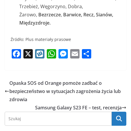
Trzebież, Węgorzyno, Dobra,
Żarowo,
Bezrzecze
,
Barwice,
Recz,
Sianów,
Międzyzdroje.
Źródło: Plus materiały prasowe
F
X
W
W
M
E
S
a
y
h
e
m
h
c
k
at
ss
ai
ar
e
o
s
e
l
e
Opaska SOS od Orange pomoże zadbać o
b
p
A
n
bezpieczeństwo w sytuacjach zagrożenia życia lub
o
p
g
zdrowia
o
p
er
Samsung Galaxy S23 FE – test, recenzja
k