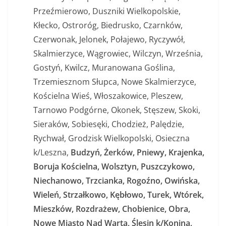
Przeźmierowo, Duszniki Wielkopolskie,
Kłecko, Ostroróg, Biedrusko, Czarnków,
Czerwonak, Jelonek, Połajewo, Ryczywół,
Skalmierzyce, Wągrowiec, Wilczyn, Września,
Gostyń, Kwilcz, Muranowana Goślina,
Trzemiesznom Słupca, Nowe Skalmierzyce,
Kościelna Wieś, Włoszakowice, Pleszew,
Tarnowo Podgórne, Okonek, Stęszew, Skoki,
Sieraków, Sobiesęki, Chodzież, Palędzie,
Rychwał, Grodzisk Wielkopolski, Osieczna
k/Leszna,
Budzyń, Żerków, Pniewy, Krajenka,
Boruja Kościelna, Wolsztyn, Puszczykowo,
Niechanowo, Trzcianka, Rogoźno, Owińska,
Wieleń, Strzałkowo, Kębłowo, Turek, Wtórek,
Mieszków, Rozdrażew, Chobienice, Obra,
Nowe Miasto Nad Wartą, Ślesin k/Konina,