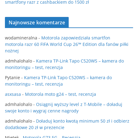
smartfony razr z cashbackiem do 1500 zł
Najnowsze komentarze
wodamineralna
-
Motorola zapowiedziała smartfon
motorola razr 60 FIFA World Cup 26™ Edition dla fanów piłki
nożnej
admhalohalo
-
Kamera TP-Link Tapo C520WS – kamera do
monitoringu – test, recenzja
Pytanie
-
Kamera TP-Link Tapo C520WS – kamera do
monitoringu – test, recenzja
asxsasa
-
Motorola moto g24 – test, recenzja
admhalohalo
-
Osiągnij wyższy level z T-Mobile – doładuj
swoje konto i wygraj cenne nagrody
admhalohalo
-
Doładuj konto kwotą minimum 50 zł i odbierz
dodatkowe 20 zł w prezencie
Mietek
-
Motorola G73 5G – Recenzja