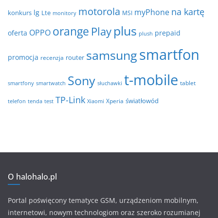
motorola
na kartę
myPhone
lg
konkurs
Lte
MSI
monitory
plus
orange
Play
OPPO
oferta
prepaid
plush
smartfon
samsung
promocja
router
recenzja
t-mobile
Sony
tablet
smartfony
smartwatch
słuchawki
TP-Link
światłowód
Xperia
telefon
test
tenda
Xiaomi
O halohalo.pl
Portal poświęcony tematyce GSM, urządzeniom mobilnym,
internetowi, nowym technologiom oraz szeroko rozumianej