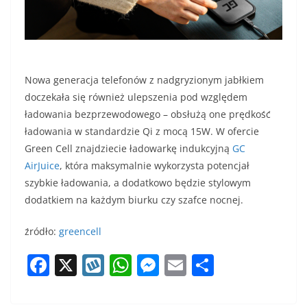
Nowa generacja telefonów z nadgryzionym jabłkiem
doczekała się również ulepszenia pod względem
ładowania bezprzewodowego – obsłużą one prędkość
ładowania w standardzie Qi z mocą 15W. W ofercie
Green Cell znajdziecie ładowarkę indukcyjną
GC
AirJuice
, która maksymalnie wykorzysta potencjał
szybkie ładowania, a dodatkowo będzie stylowym
dodatkiem na każdym biurku czy szafce nocnej.
źródło:
greencell
F
X
W
W
M
E
S
a
y
h
e
m
h