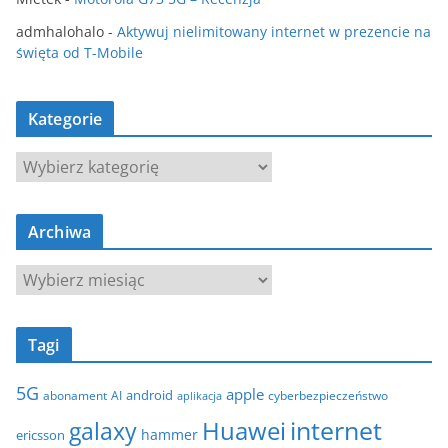
admhalohalo
-
Aktywuj nielimitowany internet w prezencie na
święta od T-Mobile
Kategorie
K
a
t
Archiwa
e
g
A
o
r
r
c
i
Tagi
h
e
i
5G
apple
android
abonament
AI
aplikacja
cyberbezpieczeństwo
w
internet
galaxy
Huawei
a
hammer
ericsson