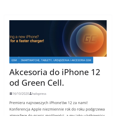
GSM
SMARTWATCHE, TABLETY, URZĄDZENIA I AKCESORIA GSM
Akcesoria do iPhone 12
od Green Cell.
16/10/2020
halopress
Premiera najnowszych iPhone’ów 12 za nami!
Konferencja Apple niezmiennie rok do roku podgrzewa
atmosferę do granic możliwości, a my jako użytkownicy