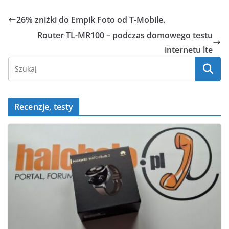
c
k
at
ss
ai
ar
e
o
s
e
l
e
26% zniżki do Empik Foto od T-Mobile.
b
p
A
n
Router TL-MR100 – podczas domowego testu
o
p
g
internetu lte
o
p
er
k
Recenzje, testy