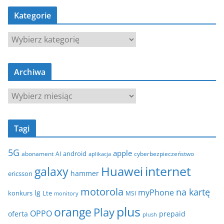
Kategorie
K
a
t
Archiwa
e
g
A
o
r
r
c
i
Tagi
h
e
i
5G
apple
android
abonament
AI
aplikacja
cyberbezpieczeństwo
w
internet
galaxy
Huawei
a
hammer
ericsson
motorola
na kartę
myPhone
lg
konkurs
Lte
MSI
monitory
plus
orange
Play
OPPO
oferta
prepaid
plush