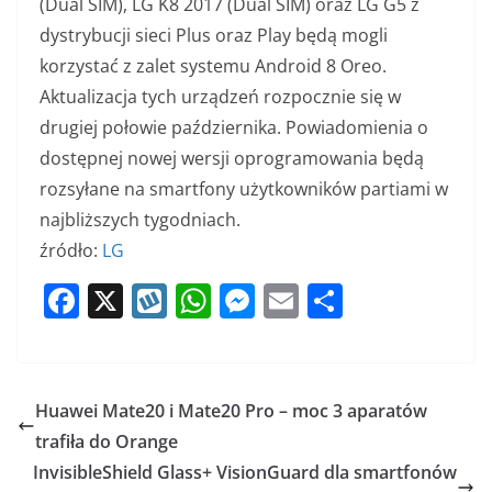
(Dual SIM), LG K8 2017 (Dual SIM) oraz LG G5 z
dystrybucji sieci Plus oraz Play będą mogli
korzystać z zalet systemu Android 8 Oreo.
Aktualizacja tych urządzeń rozpocznie się w
drugiej połowie października. Powiadomienia o
dostępnej nowej wersji oprogramowania będą
rozsyłane na smartfony użytkowników partiami w
najbliższych tygodniach.
źródło:
LG
F
X
W
W
M
E
S
a
y
h
e
m
h
c
k
at
ss
ai
ar
e
o
s
e
l
e
Huawei Mate20 i Mate20 Pro – moc 3 aparatów
b
p
A
n
trafiła do Orange
o
p
g
InvisibleShield Glass+ VisionGuard dla smartfonów