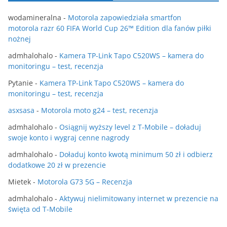
wodamineralna
-
Motorola zapowiedziała smartfon
motorola razr 60 FIFA World Cup 26™ Edition dla fanów piłki
nożnej
admhalohalo
-
Kamera TP-Link Tapo C520WS – kamera do
monitoringu – test, recenzja
Pytanie
-
Kamera TP-Link Tapo C520WS – kamera do
monitoringu – test, recenzja
asxsasa
-
Motorola moto g24 – test, recenzja
admhalohalo
-
Osiągnij wyższy level z T-Mobile – doładuj
swoje konto i wygraj cenne nagrody
admhalohalo
-
Doładuj konto kwotą minimum 50 zł i odbierz
dodatkowe 20 zł w prezencie
Mietek
-
Motorola G73 5G – Recenzja
admhalohalo
-
Aktywuj nielimitowany internet w prezencie na
święta od T-Mobile