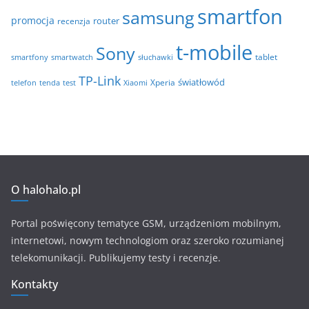
smartfon
samsung
promocja
router
recenzja
t-mobile
Sony
tablet
smartfony
smartwatch
słuchawki
TP-Link
światłowód
Xperia
telefon
test
tenda
Xiaomi
O halohalo.pl
Portal poświęcony tematyce GSM, urządzeniom mobilnym,
internetowi, nowym technologiom oraz szeroko rozumianej
telekomunikacji. Publikujemy testy i recenzje.
Kontakty