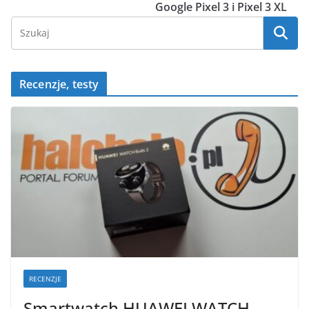
o
p
er
Google Pixel 3 i Pixel 3 XL
k
Recenzje, testy
RECENZJE
Smartwatch HUAWEI WATCH