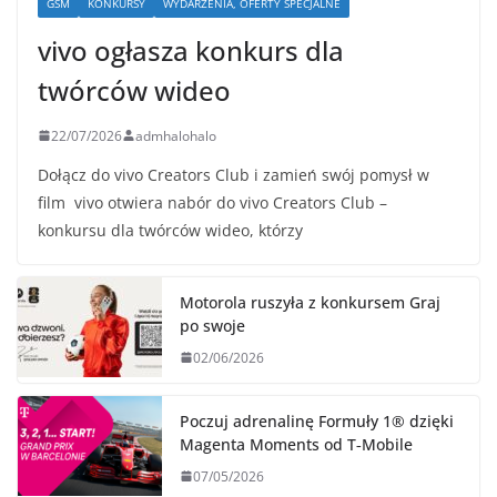
GSM
KONKURSY
WYDARZENIA, OFERTY SPECJALNE
vivo ogłasza konkurs dla
twórców wideo
22/07/2026
admhalohalo
Dołącz do vivo Creators Club i zamień swój pomysł w
film vivo otwiera nabór do vivo Creators Club –
konkursu dla twórców wideo, którzy
Motorola ruszyła z konkursem Graj
po swoje
02/06/2026
Poczuj adrenalinę Formuły 1® dzięki
Magenta Moments od T‑Mobile
07/05/2026