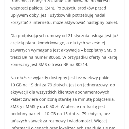
transmisja danych zostanie zablokowana do okresu
ważności pakietu (24h). Po zużyciu środków przed
upływem doby, jeśli użytkownik potrzebuję nadal
korzystać z internetu, może aktywować następny pakiet.
Dla podpisujących umowy od 21 stycznia usługa jest już
częścią planu komórkowego, a dla tych wcześniej
zawartych wymagana jest aktywacja – bezpłatny SMS o
treści BR na numer 80060. W przypadku oferty na kartę
konieczny jest SMS o treści BR na 80214.
Na dłuższe wyjazdy dostępny jest też większy pakiet –
10 GB na 15 dni za 79 złotych. Jest on jednorazowy, do
aktywacji dla wszystkich klientów abonamentowych.
Pakiet zawiera obniżoną stawkę za minutę połączenia,
SMS-y i MMS-y do 0,50 zł. W ofercie na kartę jest
podobny pakiet – 10 GB na 15 dni za 79 złotych, bez
tańszych stawek za rozmowy i wiadomości. Więcej
informacji o cenach oraz lokalizacjach znajduje się na: