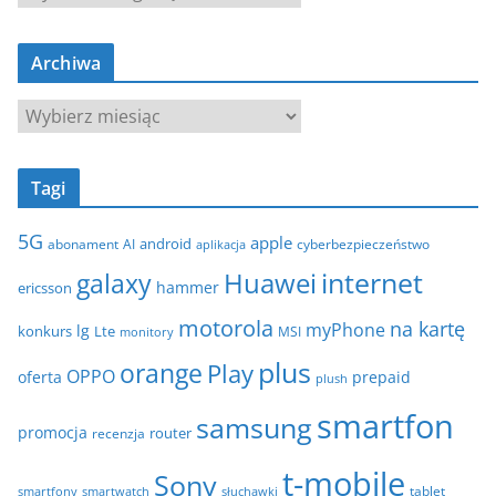
a
t
Archiwa
e
g
A
o
r
r
c
i
Tagi
h
e
i
5G
apple
android
abonament
AI
aplikacja
cyberbezpieczeństwo
w
internet
galaxy
Huawei
a
hammer
ericsson
motorola
na kartę
myPhone
lg
konkurs
Lte
MSI
monitory
plus
orange
Play
OPPO
oferta
prepaid
plush
smartfon
samsung
promocja
router
recenzja
t-mobile
Sony
tablet
smartfony
smartwatch
słuchawki