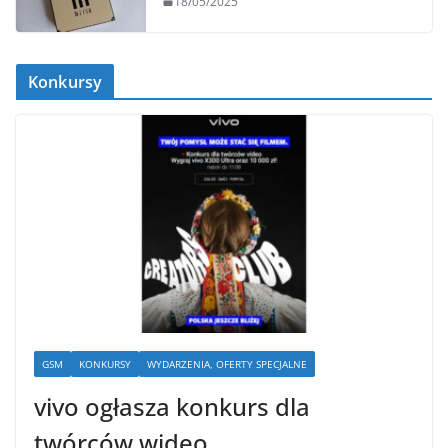
18/05/2025
Konkursy
GSM
KONKURSY
WYDARZENIA, OFERTY SPECJALNE
vivo ogłasza konkurs dla
twórców wideo