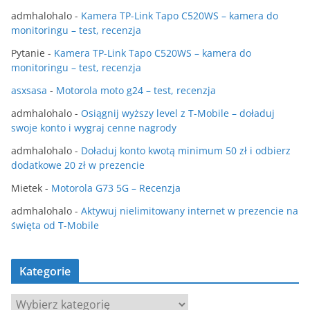
admhalohalo
-
Kamera TP-Link Tapo C520WS – kamera do
monitoringu – test, recenzja
Pytanie
-
Kamera TP-Link Tapo C520WS – kamera do
monitoringu – test, recenzja
asxsasa
-
Motorola moto g24 – test, recenzja
admhalohalo
-
Osiągnij wyższy level z T-Mobile – doładuj
swoje konto i wygraj cenne nagrody
admhalohalo
-
Doładuj konto kwotą minimum 50 zł i odbierz
dodatkowe 20 zł w prezencie
Mietek
-
Motorola G73 5G – Recenzja
admhalohalo
-
Aktywuj nielimitowany internet w prezencie na
święta od T-Mobile
Kategorie
K