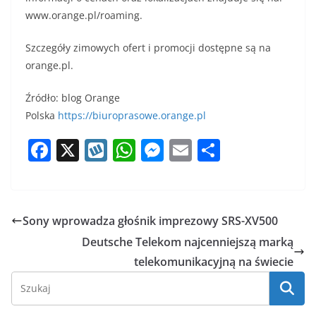
www.orange.pl/roaming.
Szczegóły zimowych ofert i promocji dostępne są na
orange.pl.
Źródło: blog Orange
Polska
https://biuroprasowe.orange.pl
F
X
W
W
M
E
S
a
y
h
e
m
h
c
k
at
ss
ai
ar
e
o
s
e
l
e
Sony wprowadza głośnik imprezowy SRS-XV500
b
p
A
n
Deutsche Telekom najcenniejszą marką
o
p
g
telekomunikacyjną na świecie
o
p
er
k