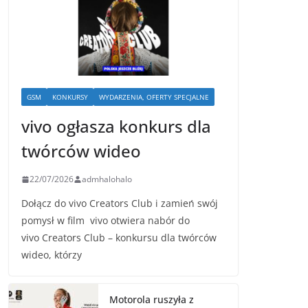
GSM
KONKURSY
WYDARZENIA, OFERTY SPECJALNE
vivo ogłasza konkurs dla
twórców wideo
22/07/2026
admhalohalo
Dołącz do vivo Creators Club i zamień swój
pomysł w film vivo otwiera nabór do
vivo Creators Club – konkursu dla twórców
wideo, którzy
Motorola ruszyła z