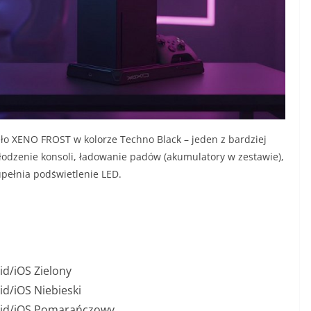
ło XENO FROST w kolorze Techno Black – jeden z bardziej
odzenie konsoli, ładowanie padów (akumulatory w zestawie),
upełnia podświetlenie LED.
d/iOS Zielony
d/iOS Niebieski
id/iOS Pomarańczowy