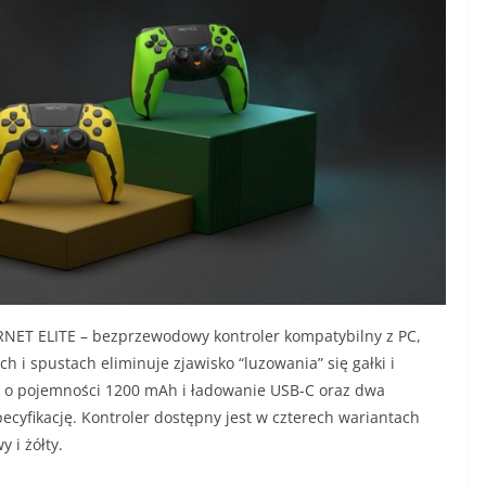
ET ELITE – bezprzewodowy kontroler kompatybilny z PC,
ch i spustach eliminuje zjawisko “luzowania” się gałki i
ię o pojemności 1200 mAh i ładowanie USB-C oraz dwa
cyfikację. Kontroler dostępny jest w czterech wariantach
y i żółty.