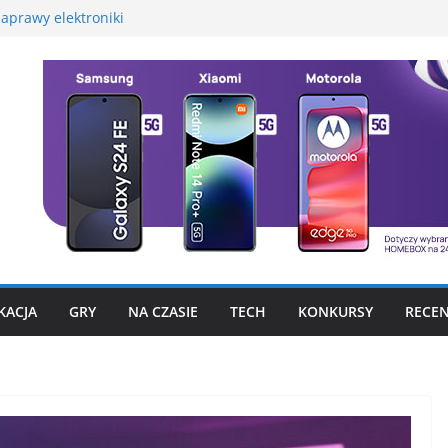
aprawy elektroniki
martwatcha na początek
promocyjną Huawei
 – test, recenzja
szego fotograficznego
to już nie problem
KACJA
GRY
NA CZASIE
TECH
KONKURSY
RECEN