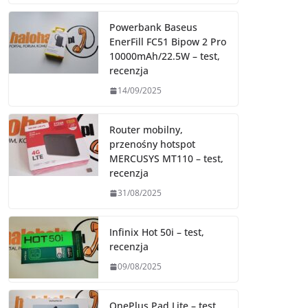
Powerbank Baseus
EnerFill FC51 Bipow 2 Pro
10000mAh/22.5W – test,
recenzja
14/09/2025
Router mobilny,
przenośny hotspot
MERCUSYS MT110 – test,
recenzja
31/08/2025
Infinix Hot 50i – test,
recenzja
09/08/2025
OnePlus Pad Lite – test,