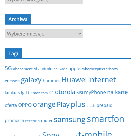
a
t
Archiwa
e
g
A
o
r
r
c
i
Tagi
h
e
i
5G
apple
android
abonament
AI
aplikacja
cyberbezpieczeństwo
w
internet
galaxy
Huawei
a
hammer
ericsson
motorola
na kartę
myPhone
lg
konkurs
Lte
MSI
monitory
plus
orange
Play
OPPO
oferta
prepaid
plush
smartfon
samsung
promocja
router
recenzja
t-mobile
Sony