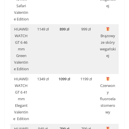
Safari
ej
Valentin
e Edition
HUAWEI
1149 zł
899 zł
999 zł
WATCH
Brązowy
GT 6 46
ze skóry
mm
wegański
Green
ej
Valentin
e Edition
HUAWEI
1349 zł
1099 zł
1199 zł
WATCH
Czerwon
GT 6 41
y
mm
fluoroela
Elegant
stomero
Valentin
wy
e Edition
HUAWEI
949 zł
799 zł
799 zł