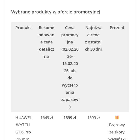
Wybrane produkty w ofercie promocyjnej
Produkt
Rekome
Cena
Najniższ
Prezent
ndowan
promocy
a cena
a cena
jna
z ostatni
detalicz
(02.02.20
ch 30 dni
na
26-
15.02.20
26 lub
do
wyczerp
ania
zapasów
)
HUAWEI
1649 zł
1399 zł
1599 zł
WATCH
Brązowy
GT 6 Pro
ze skóry
46 mm
wegański