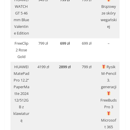
WATCH
Brązowy
GT 5 46
ze skóry
mm Blue
wegański
Valentin
ej
e Edition
FreeClip
799 zł
699 zł
699 zł
–
2 Rose
Gold
HUAWEI
4199 zł
2899 zł
799 zł
Rysik
MatePad
M-Pencil
Pro 12.2”
3.
PaperMa
generacji
tte 2024
12/512G
FreeBuds
B z
Pro 3
klawiatur
ą
Microsof
t 365