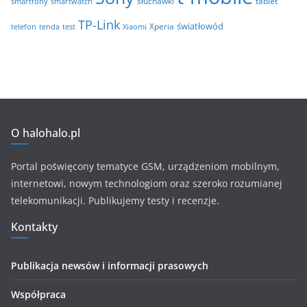
tablet
smartfony
smartwatch
słuchawki
TP-Link
światłowód
Xperia
telefon
test
tenda
Xiaomi
O halohalo.pl
Portal poświęcony tematyce GSM, urządzeniom mobilnym,
internetowi, nowym technologiom oraz szeroko rozumianej
telekomunikacji. Publikujemy testy i recenzje.
Kontakty
Publikacja newsów i informacji prasowych
Współpraca