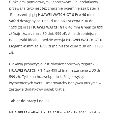
funkcjami pomiarowymi i sportowymi. Jej dodatkową
przewagą tego jest też znacznie pojemniejsza bateria.
Reprezentują ją
HUAWEI WATCH GT 6 Pro 46 mm
Safari
dostępny za 1399 zł (najniższa cena z 30 dni:
1599 zł) oraz
HUAWEI WATCH GT 6 46 mm Green
za 899
zł (najniższa cena z 30 dni: 999 zł). A na drobniejsze
nadgarstki idealna będzie wersja
HUAWEI WATCH GT 6
Elegant 41mm
za 1099 zł (najniższa cena z 30 dni: 1199
zł).
Ciekawą propozycją jest również sportowy zegarek
HUAWEI WATCH FIT 4
za 499 zł (najniższa cena z 30 dni:
599 zł). Tylko na huawei.pl do każdej z wyżej
wymienionych wersji smartwatchy nabywca otrzyma w
zestawie dodatkowy pasek gratis.
Tablet do pracy i nauki
HUAWEI MatePad Pro 12.2” PaperMatte 2024
to tablet