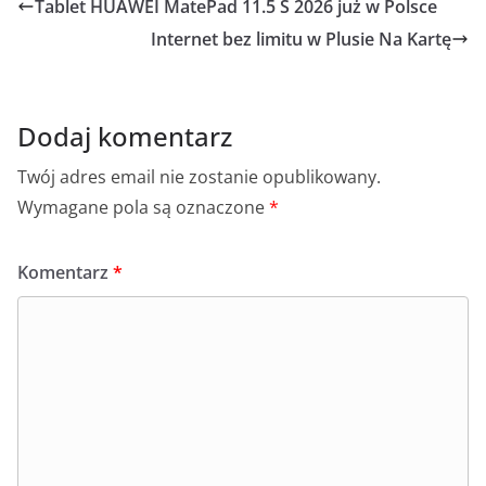
e
o
s
e
l
e
Tablet HUAWEI MatePad 11.5 S 2026 już w Polsce
b
p
A
n
Internet bez limitu w Plusie Na Kartę
o
p
g
o
p
er
k
Dodaj komentarz
Twój adres email nie zostanie opublikowany.
Wymagane pola są oznaczone
*
Komentarz
*