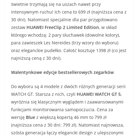
świetnie trzymają się na uszach nawet przy
intensywnym ruchu! Ich cena to 699 zł (najniższa cena z
30 dni). Natomiast specjalnie dla par przygotowano
zestaw
HUAWEI FreeClip 2 Limited Edition
, w skład
którego wchodzą: 2 pary słuchawek (dowolne kolory),
para zawieszek Les Nereides (trzy wzory do wyboru)
oraz eleganckie pudełko. Całość kosztuje 1398 zł (co jest
najniższą ceną z 30 dni).
Walentynkowe edycje bestsellerowych zegarków
Do wyboru są 4 modele z dwóch różnych generacji serii
WATCH GT. Starsza z nich, czyli
HUAWEI WATCH GT 5
,
wyróżnia się klasycznym wyglądem i zaawansowanymi
funkcjami monitorowania samopoczucia. Cena za
wersję
Blue
z większą kopertą 46 mm to 799 zł
(najniższa cena z 30 dni: 799 zł). Natomiast najnowsza,
szósta generacja łączy elegancki design z ulepszonymi