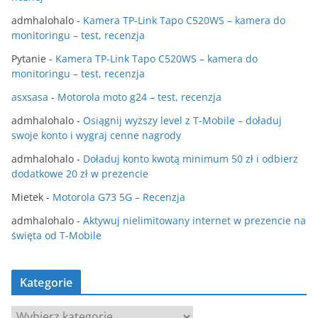
admhalohalo
-
Kamera TP-Link Tapo C520WS – kamera do
monitoringu – test, recenzja
Pytanie
-
Kamera TP-Link Tapo C520WS – kamera do
monitoringu – test, recenzja
asxsasa
-
Motorola moto g24 – test, recenzja
admhalohalo
-
Osiągnij wyższy level z T-Mobile – doładuj
swoje konto i wygraj cenne nagrody
admhalohalo
-
Doładuj konto kwotą minimum 50 zł i odbierz
dodatkowe 20 zł w prezencie
Mietek
-
Motorola G73 5G – Recenzja
admhalohalo
-
Aktywuj nielimitowany internet w prezencie na
święta od T-Mobile
Kategorie
K