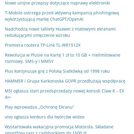
Nowe unijne przepisy dotyczące naprawy elektroniki
T-Mobile ostrzega przed aktywną kampanią phishingową
wykorzystującą markę ChatGPT/OpenAI
Nadchodzą nowe tablety Huawei z matowymi ekranami
redukującymi zmęczenie wzroku
Premiera routera TP-Link TL-WR1512X
Rewolucja w Plusie na Kartę 1 zł to 10 GB + nielimitowane
rozmowy, SMS-y i MMSY
Plus kontynuuje grę z Polską Siatkówką od 1998 roku
HAMMER i Grupa Karkonoska GOPR przedłużają współpracę
MSI ogłasza start przedsprzedaży nowej konsoli Claw 8 – EX
AI+
Play wprowadza „Ochronę Ekranu”
vivo ogłasza konkurs dla twórców wideo
Wystartowała wakacyjna promocja Motorola. Składane
smartfony razr z cashbackiem do 1500 zł