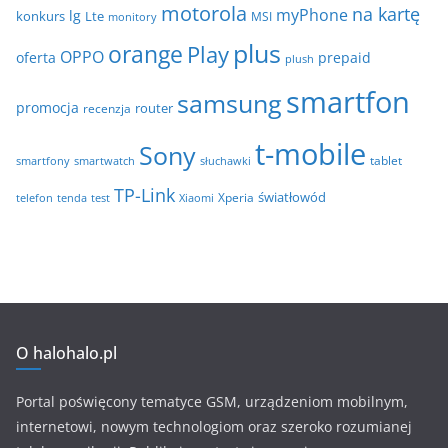
motorola
na kartę
myPhone
lg
konkurs
Lte
MSI
monitory
plus
orange
Play
OPPO
oferta
prepaid
plush
smartfon
samsung
promocja
router
recenzja
t-mobile
Sony
tablet
smartfony
smartwatch
słuchawki
TP-Link
światłowód
Xperia
telefon
test
tenda
Xiaomi
O halohalo.pl
Portal poświęcony tematyce GSM, urządzeniom mobilnym,
internetowi, nowym technologiom oraz szeroko rozumianej