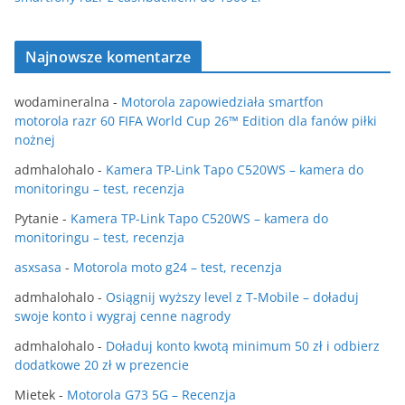
Najnowsze komentarze
wodamineralna
-
Motorola zapowiedziała smartfon
motorola razr 60 FIFA World Cup 26™ Edition dla fanów piłki
nożnej
admhalohalo
-
Kamera TP-Link Tapo C520WS – kamera do
monitoringu – test, recenzja
Pytanie
-
Kamera TP-Link Tapo C520WS – kamera do
monitoringu – test, recenzja
asxsasa
-
Motorola moto g24 – test, recenzja
admhalohalo
-
Osiągnij wyższy level z T-Mobile – doładuj
swoje konto i wygraj cenne nagrody
admhalohalo
-
Doładuj konto kwotą minimum 50 zł i odbierz
dodatkowe 20 zł w prezencie
Mietek
-
Motorola G73 5G – Recenzja