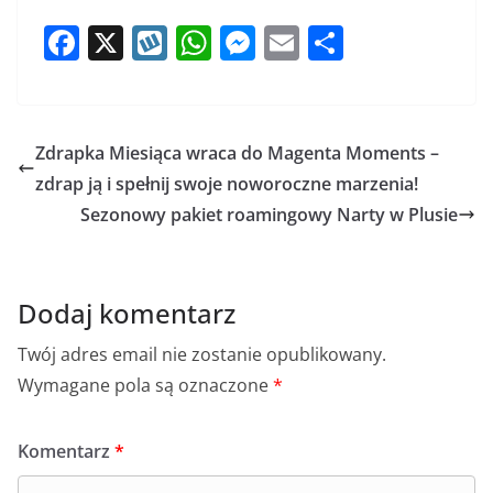
F
X
W
W
M
E
S
a
y
h
e
m
h
c
k
at
ss
ai
ar
e
o
s
e
l
e
Zdrapka Miesiąca wraca do Magenta Moments –
b
p
A
n
zdrap ją i spełnij swoje noworoczne marzenia!
o
p
g
Sezonowy pakiet roamingowy Narty w Plusie
o
p
er
k
Dodaj komentarz
Twój adres email nie zostanie opublikowany.
Wymagane pola są oznaczone
*
Komentarz
*