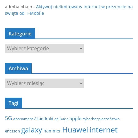
admhalohalo
-
Aktywuj nielimitowany internet w prezencie na
święta od T-Mobile
Kategorie
K
a
t
Archiwa
e
g
A
o
r
r
c
i
Tagi
h
e
i
5G
apple
android
abonament
AI
aplikacja
cyberbezpieczeństwo
w
internet
galaxy
Huawei
a
hammer
ericsson