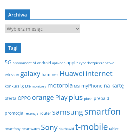
a
t
Archiwa
e
g
A
o
r
r
c
i
Tagi
h
e
i
5G
apple
android
abonament
AI
aplikacja
cyberbezpieczeństwo
w
internet
galaxy
Huawei
a
hammer
ericsson
motorola
na kartę
myPhone
lg
konkurs
Lte
MSI
monitory
plus
orange
Play
OPPO
oferta
prepaid
plush
smartfon
samsung
promocja
router
recenzja
t-mobile
Sony
tablet
smartfony
smartwatch
słuchawki