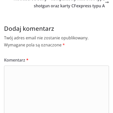
o
p
g
shotgun oraz karty CFexpress typu A
o
p
er
k
Dodaj komentarz
Twój adres email nie zostanie opublikowany.
Wymagane pola są oznaczone
*
Komentarz
*