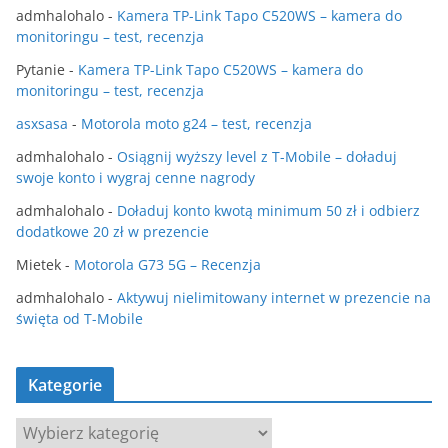
admhalohalo
-
Kamera TP-Link Tapo C520WS – kamera do
monitoringu – test, recenzja
Pytanie
-
Kamera TP-Link Tapo C520WS – kamera do
monitoringu – test, recenzja
asxsasa
-
Motorola moto g24 – test, recenzja
admhalohalo
-
Osiągnij wyższy level z T-Mobile – doładuj
swoje konto i wygraj cenne nagrody
admhalohalo
-
Doładuj konto kwotą minimum 50 zł i odbierz
dodatkowe 20 zł w prezencie
Mietek
-
Motorola G73 5G – Recenzja
admhalohalo
-
Aktywuj nielimitowany internet w prezencie na
święta od T-Mobile
Kategorie
K