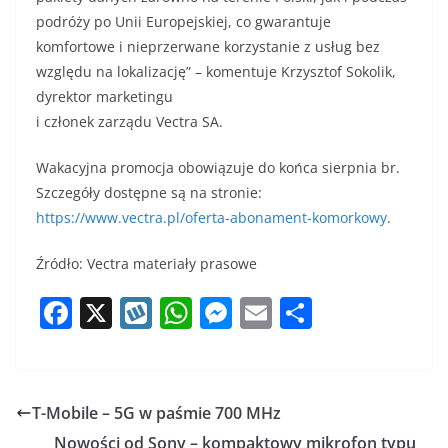
podróży po Unii Europejskiej, co gwarantuje
komfortowe i nieprzerwane korzystanie z usług bez
względu na lokalizację” – komentuje Krzysztof Sokolik,
dyrektor marketingu
i członek zarządu Vectra SA.
Wakacyjna promocja obowiązuje do końca sierpnia br.
Szczegóły dostępne są na stronie:
https://www.vectra.pl/oferta-abonament-komorkowy
.
Źródło: Vectra materiały prasowe
F
X
W
W
M
E
S
a
y
h
e
m
h
c
k
at
ss
ai
ar
e
o
s
e
l
e
T-Mobile – 5G w paśmie 700 MHz
b
p
A
n
Nowości od Sony – kompaktowy mikrofon typu