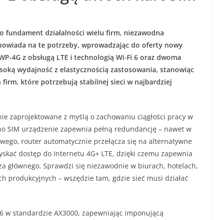
to fundament działalności wielu firm, niezawodna
odpowiada na te potrzeby, wprowadzając do oferty nowy
WP-4G z obsługą LTE i technologią Wi-Fi 6 oraz dwoma
ysoką wydajność z elastycznością zastosowania, stanowiąc
irm, które potrzebują stabilnej sieci w najbardziej
nie zaprojektowane z myślą o zachowaniu ciągłości pracy w
nano SIM urządzenie zapewnia pełną redundancję – nawet w
wego, router automatycznie przełącza się na alternatywne
yskać dostęp do Internetu 4G+ LTE, dzięki czemu zapewnia
za głównego. Sprawdzi się niezawodnie w biurach, hotelach,
h produkcyjnych – wszędzie tam, gdzie sieć musi działać
6 w standardzie AX3000, zapewniając imponującą