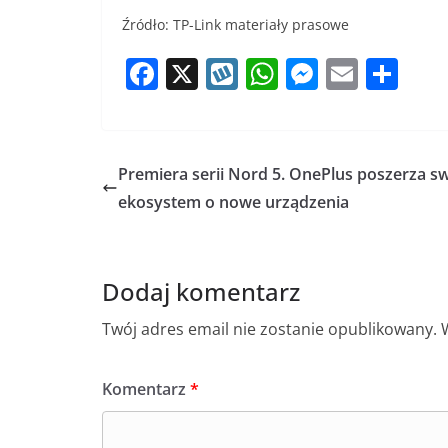
Źródło: TP-Link materiały prasowe
F
X
W
W
M
E
S
a
y
h
e
m
h
c
k
at
ss
ai
ar
e
o
s
e
l
e
Premiera serii Nord 5. OnePlus poszerza s
b
p
A
n
ekosystem o nowe urządzenia
o
p
g
o
p
er
Dodaj komentarz
k
Twój adres email nie zostanie opublikowany.
Komentarz
*