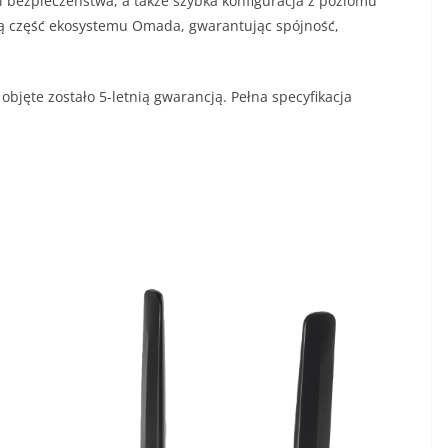
i bezpieczeństwa, a także szybka konfiguracja z poziomu
lną część ekosystemu Omada, gwarantując spójność,
objęte zostało 5-letnią gwarancją. Pełna specyfikacja
.