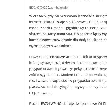
09/07/2025
admhalohalo
W czasach, gdy nieprzerwana łączność z siecią 
infrastruktura IT staje się kluczowa. TP-Link 
model z serii Omada – gigabitowy router ER706
slotami na karty nano SIM. Urządzenie łączy w
kompleksowe rozwiązanie dla małych i średnich f
wymagających warunkach.
Nowy router
ER706WP-4G
od TP-Link to urządze
każdej sytuacji. Dzięki dwóm slotom na kartę 
przypadku awarii głównego połączenia interneto
źródło sygnału LTE. Modem LTE Cat6 pozwala uz
możliwość backupu sieci w przypadku awarii łąc
placówkach edukacyjnych, magazynach czy halac
nieprzerwanie.
Router
ER706WP-4G
oferuje dwupasmowe Wi-Fi 