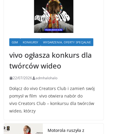
GSM
KONKURSY
WYDARZENIA, OFERTY SPECJALNE
vivo ogłasza konkurs dla
twórców wideo
22/07/2026
admhalohalo
Dołącz do vivo Creators Club i zamień swój
pomysł w film vivo otwiera nabór do
vivo Creators Club – konkursu dla twórców
wideo, którzy
Motorola ruszyła z