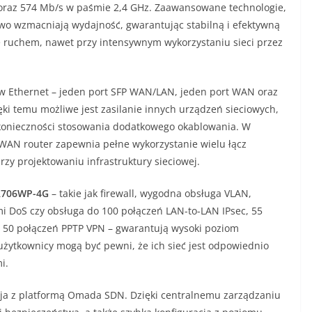
oraz 574 Mb/s w paśmie 2,4 GHz. Zaawansowane technologie,
o wzmacniają wydajność, gwarantując stabilną i efektywną
e ruchem, nawet przy intensywnym wykorzystaniu sieci przez
ów Ethernet – jeden port SFP WAN/LAN, jeden port WAN oraz
ki temu możliwe jest zasilanie innych urządzeń sieciowych,
 konieczności stosowania dodatkowego okablowania. W
WAN router zapewnia pełne wykorzystanie wielu łącz
y projektowaniu infrastruktury sieciowej.
R706WP-4G
– takie jak firewall, wygodna obsługa VLAN,
i DoS czy obsługa do 100 połączeń LAN-to-LAN IPsec, 55
 50 połączeń PPTP VPN – gwarantują wysoki poziom
użytkownicy mogą być pewni, że ich sieć jest odpowiednio
i.
ja z platformą Omada SDN. Dzięki centralnemu zarządzaniu