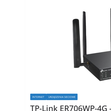
INTERNET
URZĄDZENIA SIECIOWE
TP-Link ER706WP-4G –