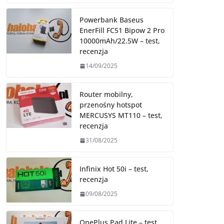
Powerbank Baseus
EnerFill FC51 Bipow 2 Pro
10000mAh/22.5W – test,
recenzja
14/09/2025
Router mobilny,
przenośny hotspot
MERCUSYS MT110 – test,
recenzja
31/08/2025
Infinix Hot 50i – test,
recenzja
09/08/2025
OnePlus Pad Lite – test,