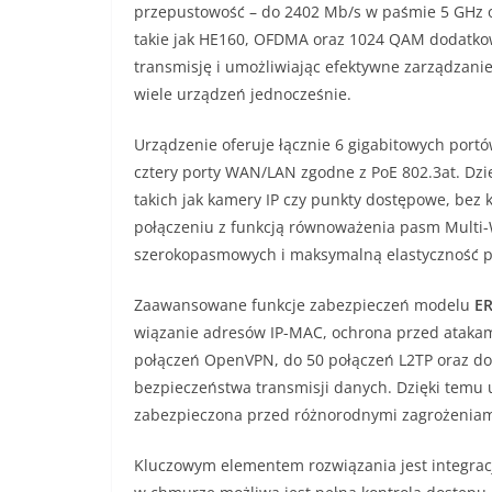
przepustowość – do 2402 Mb/s w paśmie 5 GHz 
takie jak HE160, OFDMA oraz 1024 QAM dodatkow
transmisję i umożliwiając efektywne zarządzani
wiele urządzeń jednocześnie.
Urządzenie oferuje łącznie 6 gigabitowych port
cztery porty WAN/LAN zgodne z PoE 802.3at. Dzię
takich jak kamery IP czy punkty dostępowe, bez
połączeniu z funkcją równoważenia pasm Multi-
szerokopasmowych i maksymalną elastyczność prz
Zaawansowane funkcje zabezpieczeń modelu
E
wiązanie adresów IP-MAC, ochrona przed atakam
połączeń OpenVPN, do 50 połączeń L2TP oraz do
bezpieczeństwa transmisji danych. Dzięki temu 
zabezpieczona przed różnorodnymi zagrożeniam
Kluczowym elementem rozwiązania jest integrac