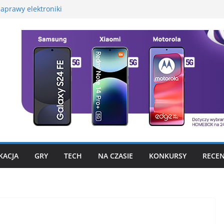
aprawy elektroniki
martwatcha na początek
promocyjną Huawei
 – test, recenzja
szego fotograficznego
to już nie problem
KACJA
GRY
TECH
NA CZASIE
KONKURSY
RECEN