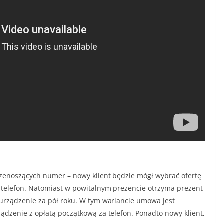
rzenoszących numer – nowy klient będzie mógł wybrać ofertę
 telefon. Natomiast w powitalnym prezencie otrzyma prezent
 urządzenie za pół roku. W tym wariancie umowa jest
ządzenie z opłatą początkową za telefon. Ponadto nowy klient,