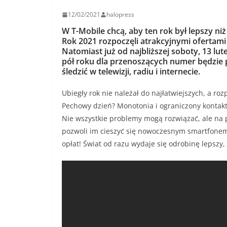
12/02/2021
halopress
W T-Mobile chcą, aby ten rok był lepszy ni
Rok 2021 rozpoczęli atrakcyjnymi ofertami
Natomiast już od najbliższej soboty, 13 lu
pół roku dla przenoszących numer będzi
śledzić w telewizji, radiu i internecie.
Ubiegły rok nie należał do najłatwiejszych, a r
Pechowy dzień? Monotonia i ograniczony kontakt 
Nie wszystkie problemy mogą rozwiązać, ale na 
pozwoli im cieszyć się nowoczesnym smartfonem i
opłat! Świat od razu wydaje się odrobinę lepszy