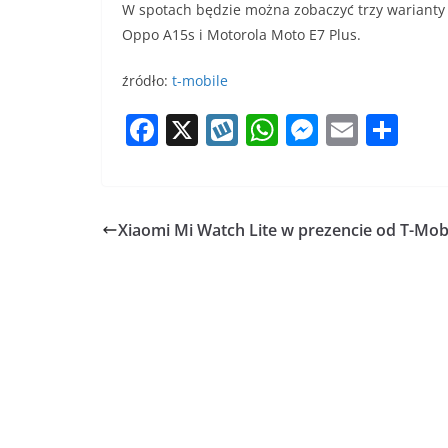
W spotach będzie można zobaczyć trzy warianty 
Oppo A15s i Motorola Moto E7 Plus.
źródło:
t-mobile
F
X
W
W
M
E
S
a
y
h
e
m
h
c
k
at
ss
ai
ar
e
o
s
e
l
e
Xiaomi Mi Watch Lite w prezencie od T-Mobi
b
p
A
n
o
p
g
o
p
er
k