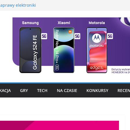
aprawy elektroniki
martwatcha na początek
promocyjną Huawei
 – test, recenzja
szego fotograficznego
to już nie problem
KACJA
GRY
TECH
NA CZASIE
KONKURSY
RECEN