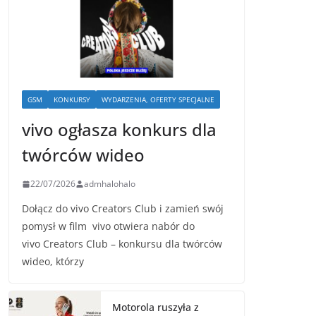
GSM
KONKURSY
WYDARZENIA, OFERTY SPECJALNE
vivo ogłasza konkurs dla
twórców wideo
22/07/2026
admhalohalo
Dołącz do vivo Creators Club i zamień swój
pomysł w film vivo otwiera nabór do
vivo Creators Club – konkursu dla twórców
wideo, którzy
Motorola ruszyła z