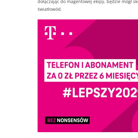
dołączając do magentowej ekipy, będzie mógł sko
światłowód.