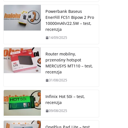
Powerbank Baseus
EnerFill FC51 Bipow 2 Pro
10000mAh/22.5W – test,
recenzja
14/09/2025
Router mobilny,
przenośny hotspot
MERCUSYS MT110 – test,
recenzja
31/08/2025
Infinix Hot 50i – test,
recenzja
09/08/2025
OnePlus Pad Lite – test,