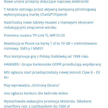
Nowe unijne przepisy dotyczące naprawy elektroniki
T-Mobile ostrzega przed aktywną kampanią phishingową
wykorzystującą markę ChatGPT/OpenAI
Nadchodzą nowe tablety Huawei z matowymi ekranami
redukującymi zmęczenie wzroku
Premiera routera TP-Link TL-WR1512X
Rewolucja w Plusie na Kartę 1 zł to 10 GB + nielimitowane
rozmowy, SMS-y i MMSY
Plus kontynuuje grę z Polską Siatkówką od 1998 roku
HAMMER i Grupa Karkonoska GOPR przedłużają współpracę
MSI ogłasza start przedsprzedaży nowej konsoli Claw 8 – EX
AI+
Play wprowadza „Ochronę Ekranu”
vivo ogłasza konkurs dla twórców wideo
Wystartowała wakacyjna promocja Motorola. Składane
smartfony razr z cashbackiem do 1500 zł