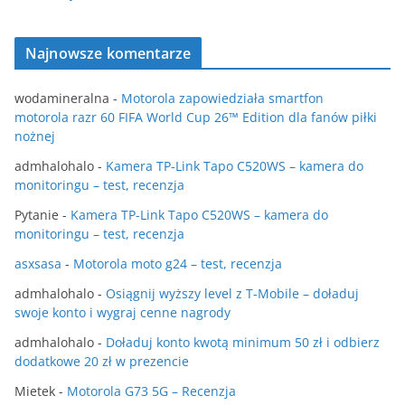
Najnowsze komentarze
wodamineralna
-
Motorola zapowiedziała smartfon
motorola razr 60 FIFA World Cup 26™ Edition dla fanów piłki
nożnej
admhalohalo
-
Kamera TP-Link Tapo C520WS – kamera do
monitoringu – test, recenzja
Pytanie
-
Kamera TP-Link Tapo C520WS – kamera do
monitoringu – test, recenzja
asxsasa
-
Motorola moto g24 – test, recenzja
admhalohalo
-
Osiągnij wyższy level z T-Mobile – doładuj
swoje konto i wygraj cenne nagrody
admhalohalo
-
Doładuj konto kwotą minimum 50 zł i odbierz
dodatkowe 20 zł w prezencie
Mietek
-
Motorola G73 5G – Recenzja