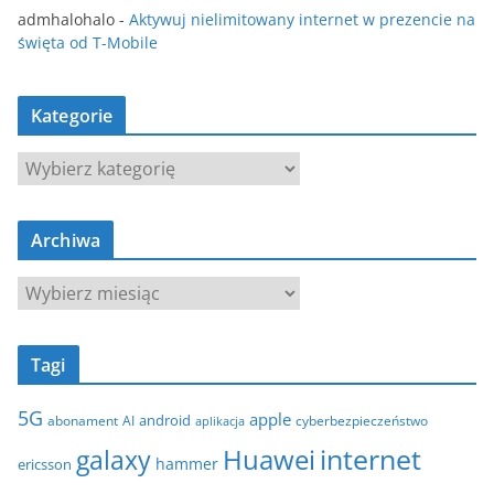
admhalohalo
-
Aktywuj nielimitowany internet w prezencie na
święta od T-Mobile
Kategorie
K
a
t
Archiwa
e
g
A
o
r
r
c
i
Tagi
h
e
i
5G
apple
android
abonament
AI
aplikacja
cyberbezpieczeństwo
w
internet
galaxy
Huawei
a
hammer
ericsson