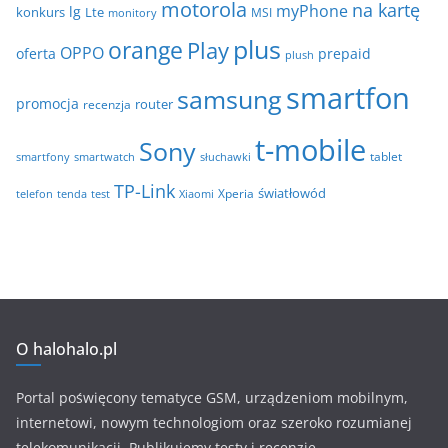
motorola
na kartę
myPhone
lg
konkurs
Lte
MSI
monitory
plus
orange
Play
OPPO
oferta
prepaid
plush
smartfon
samsung
promocja
router
recenzja
t-mobile
Sony
tablet
smartfony
smartwatch
słuchawki
TP-Link
światłowód
Xperia
telefon
test
tenda
Xiaomi
O halohalo.pl
Portal poświęcony tematyce GSM, urządzeniom mobilnym,
internetowi, nowym technologiom oraz szeroko rozumianej
telekomunikacji. Publikujemy testy i recenzje.