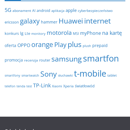
e
i
5G
apple
android
abonament
AI
aplikacja
cyberbezpieczeństwo
w
internet
galaxy
Huawei
a
hammer
ericsson
motorola
na kartę
myPhone
lg
konkurs
Lte
MSI
monitory
plus
orange
Play
OPPO
oferta
prepaid
plush
smartfon
samsung
promocja
router
recenzja
t-mobile
Sony
tablet
smartfony
smartwatch
słuchawki
TP-Link
światłowód
Xperia
telefon
test
tenda
Xiaomi