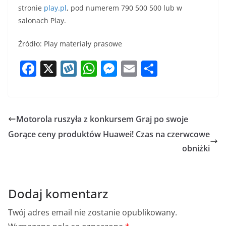
stronie
play.pl
, pod numerem 790 500 500 lub w
salonach Play.
Źródło: Play materiały prasowe
F
X
W
W
M
E
S
a
y
h
e
m
h
c
k
at
ss
ai
ar
e
o
s
e
l
e
Motorola ruszyła z konkursem Graj po swoje
b
p
A
n
Gorące ceny produktów Huawei! Czas na czerwcowe
o
p
g
obniżki
o
p
er
k
Dodaj komentarz
Twój adres email nie zostanie opublikowany.