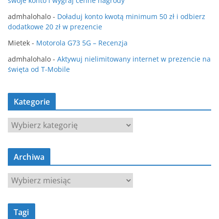
swoje konto i wygraj cenne nagrody
admhalohalo
-
Doładuj konto kwotą minimum 50 zł i odbierz
dodatkowe 20 zł w prezencie
Mietek
-
Motorola G73 5G – Recenzja
admhalohalo
-
Aktywuj nielimitowany internet w prezencie na
święta od T-Mobile
Kategorie
K
a
t
Archiwa
e
g
A
o
r
r
c
i
Tagi
h