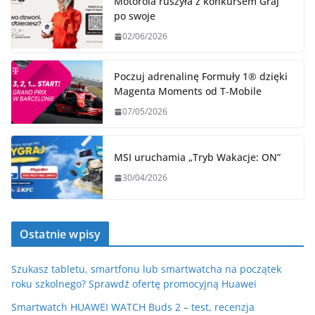
Motorola ruszyła z konkursem Graj
po swoje
02/06/2026
Poczuj adrenalinę Formuły 1® dzięki
Magenta Moments od T‑Mobile
07/05/2026
MSI uruchamia „Tryb Wakacje: ON”
30/04/2026
Ostatnie wpisy
Szukasz tabletu, smartfonu lub smartwatcha na początek
roku szkolnego? Sprawdź ofertę promocyjną Huawei
Smartwatch HUAWEI WATCH Buds 2 – test, recenzja