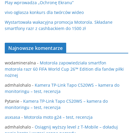
Play wprowadza „Ochronę Ekranu”
vivo ogłasza konkurs dla twórców wideo
Wystartowała wakacyjna promocja Motorola. Składane
smartfony razr z cashbackiem do 1500 zł
Najnowsze komentarze
wodamineralna
-
Motorola zapowiedziała smartfon
motorola razr 60 FIFA World Cup 26™ Edition dla fanów piłki
nożnej
admhalohalo
-
Kamera TP-Link Tapo C520WS – kamera do
monitoringu – test, recenzja
Pytanie
-
Kamera TP-Link Tapo C520WS – kamera do
monitoringu – test, recenzja
asxsasa
-
Motorola moto g24 – test, recenzja
admhalohalo
-
Osiągnij wyższy level z T-Mobile – doładuj