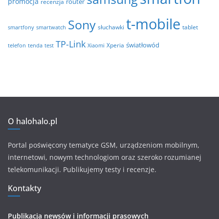
promocja
router
recenzja
t-mobile
Sony
tablet
smartfony
smartwatch
słuchawki
TP-Link
światłowód
Xperia
telefon
test
tenda
Xiaomi
O halohalo.pl
Portal poświęcony tematyce GSM, urządzeniom mobilnym,
internetowi, nowym technologiom oraz szeroko rozumianej
telekomunikacji. Publikujemy testy i recenzje.
Kontakty
Publikacja newsów i informacji prasowych