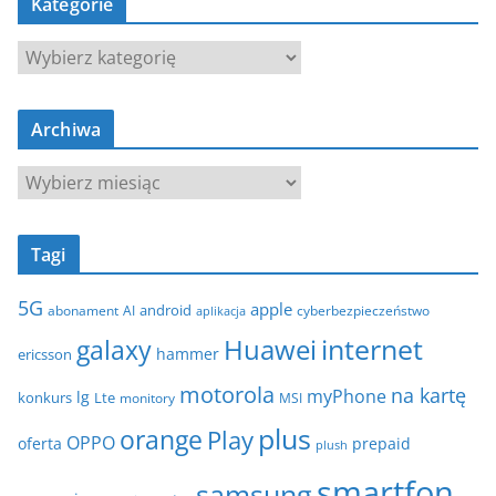
Kategorie
K
a
t
Archiwa
e
g
A
o
r
r
c
i
Tagi
h
e
i
5G
apple
android
abonament
AI
aplikacja
cyberbezpieczeństwo
w
internet
galaxy
Huawei
a
hammer
ericsson
motorola
na kartę
myPhone
lg
konkurs
Lte
MSI
monitory
plus
orange
Play
OPPO
oferta
prepaid
plush
smartfon
samsung