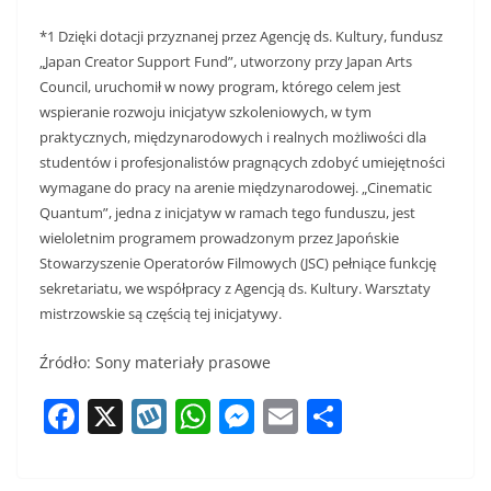
*1 Dzięki dotacji przyznanej przez Agencję ds. Kultury, fundusz
„Japan Creator Support Fund”, utworzony przy Japan Arts
Council, uruchomił w nowy program, którego celem jest
wspieranie rozwoju inicjatyw szkoleniowych, w tym
praktycznych, międzynarodowych i realnych możliwości dla
studentów i profesjonalistów pragnących zdobyć umiejętności
wymagane do pracy na arenie międzynarodowej. „Cinematic
Quantum”, jedna z inicjatyw w ramach tego funduszu, jest
wieloletnim programem prowadzonym przez Japońskie
Stowarzyszenie Operatorów Filmowych (JSC) pełniące funkcję
sekretariatu, we współpracy z Agencją ds. Kultury. Warsztaty
mistrzowskie są częścią tej inicjatywy.
Źródło: Sony materiały prasowe
F
X
W
W
M
E
S
a
y
h
e
m
h
c
k
at
ss
ai
ar