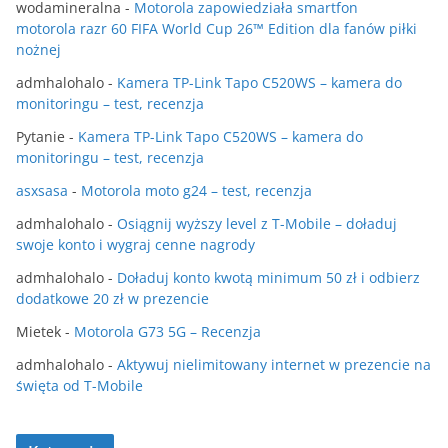
wodamineralna
-
Motorola zapowiedziała smartfon
motorola razr 60 FIFA World Cup 26™ Edition dla fanów piłki
nożnej
admhalohalo
-
Kamera TP-Link Tapo C520WS – kamera do
monitoringu – test, recenzja
Pytanie
-
Kamera TP-Link Tapo C520WS – kamera do
monitoringu – test, recenzja
asxsasa
-
Motorola moto g24 – test, recenzja
admhalohalo
-
Osiągnij wyższy level z T-Mobile – doładuj
swoje konto i wygraj cenne nagrody
admhalohalo
-
Doładuj konto kwotą minimum 50 zł i odbierz
dodatkowe 20 zł w prezencie
Mietek
-
Motorola G73 5G – Recenzja
admhalohalo
-
Aktywuj nielimitowany internet w prezencie na
święta od T-Mobile