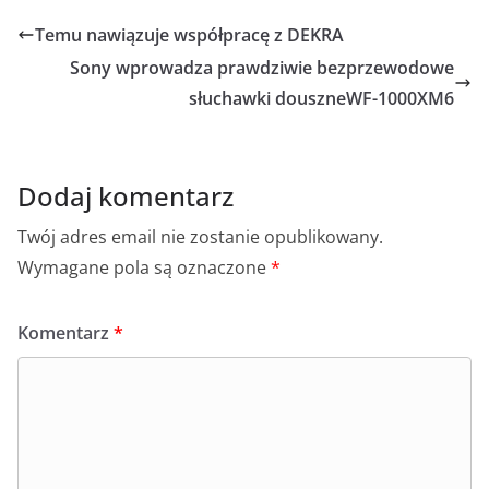
e
o
s
e
l
e
Temu nawiązuje współpracę z DEKRA
b
p
A
n
Sony wprowadza prawdziwie bezprzewodowe
o
p
g
słuchawki douszne​WF-1000XM6
o
p
er
k
Dodaj komentarz
Twój adres email nie zostanie opublikowany.
Wymagane pola są oznaczone
*
Komentarz
*