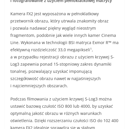
i fotografowanie z użyciem pełnoklatkowej matrycy
Kamera FX2 jest wyposażona w pełnoklatkowy
przetwornik obrazu, który utrwala znakomity obraz
i pozwala nadawać piękny wygląd nieostrym
fragmentom, podobnie jak wiele innych kamer Cinema
Line. Wykonana w technologii BSI matryca Exmor R™ ma
1
efektywną rozdzielczość 33,0 megapikseli
,
a w przypadku rejestracji obrazu z użyciem krzywej S-
Log3 zapewnia ponad 15-stopniowy zakres dynamiki
tonalnej, pozwalający uzyskać imponującą
szczegółowość obrazu nawet w najjaśniejszych
i najciemniejszych obszarach.
Podczas filmowania z użyciem krzywej S-Log3 można
ustawić bazową czułość ISO 800 lub 4000, by uzyskać
optymalną jakość obrazu w różnych warunkach
oświetlenia. Dzięki rozszerzaniu czułości ISO do 102 400
kamera FX2 idealnie sprawdza się w słabym