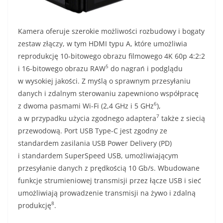
Kamera oferuje szerokie możliwości rozbudowy i bogaty
zestaw złączy, w tym HDMI typu A, które umożliwia
reprodukcję 10-bitowego obrazu filmowego 4K 60p 4:2:2
5
i 16-bitowego obrazu RAW
do nagrań i podglądu
w wysokiej jakości. Z myślą o sprawnym przesyłaniu
danych i zdalnym sterowaniu zapewniono współpracę
6
z dwoma pasmami Wi-Fi (2,4 GHz i 5 GHz
),
7
a w przypadku użycia zgodnego adaptera
także z siecią
przewodową. Port USB Type-C jest zgodny ze
standardem zasilania USB Power Delivery (PD)
i standardem SuperSpeed USB, umożliwiającym
przesyłanie danych z prędkością 10 Gb/s. Wbudowane
funkcje strumieniowej transmisji przez łącze USB i sieć
umożliwiają prowadzenie transmisji na żywo i zdalną
8
produkcję
.