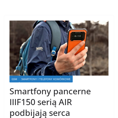
GSM
SMARTFONY I TELEFONY KOMÓRKOWE
Smartfony pancerne
IIIF150 serią AIR
podbijają serca