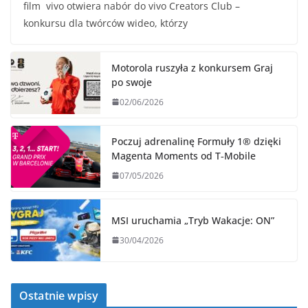
film vivo otwiera nabór do vivo Creators Club –
konkursu dla twórców wideo, którzy
Motorola ruszyła z konkursem Graj
po swoje
02/06/2026
Poczuj adrenalinę Formuły 1® dzięki
Magenta Moments od T‑Mobile
07/05/2026
MSI uruchamia „Tryb Wakacje: ON”
30/04/2026
Ostatnie wpisy