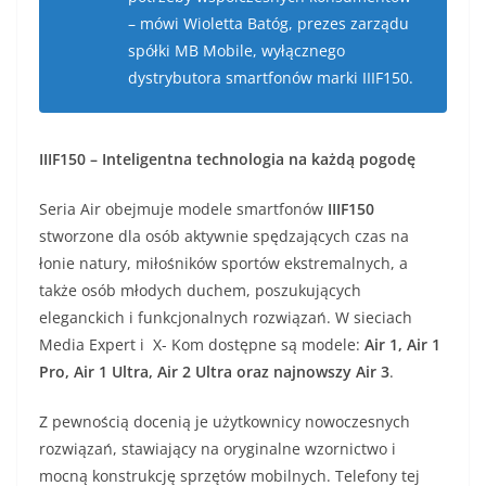
– mówi Wioletta Batóg, prezes zarządu
spółki MB Mobile, wyłącznego
dystrybutora smartfonów marki IIIF150.
IIIF150 – Inteligentna technologia na każdą pogodę
Seria Air obejmuje modele smartfonów
IIIF150
stworzone dla osób aktywnie spędzających czas na
łonie natury, miłośników sportów ekstremalnych, a
także osób młodych duchem, poszukujących
eleganckich i funkcjonalnych rozwiązań. W sieciach
Media Expert i X- Kom dostępne są modele:
Air 1, Air 1
Pro, Air 1 Ultra, Air 2 Ultra oraz najnowszy Air 3
.
Z pewnością docenią je użytkownicy nowoczesnych
rozwiązań, stawiający na oryginalne wzornictwo i
mocną konstrukcję sprzętów mobilnych. Telefony tej