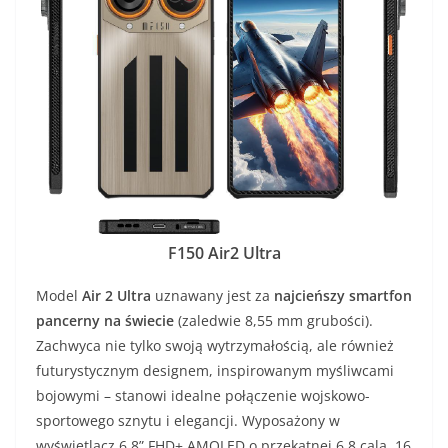
F150 Air2 Ultra
Model
Air 2 Ultra
uznawany jest za
najcieńszy smartfon
pancerny na świecie
(zaledwie 8,55 mm grubości).
Zachwyca nie tylko swoją wytrzymałością, ale również
futurystycznym designem, inspirowanym myśliwcami
bojowymi – stanowi idealne połączenie wojskowo-
sportowego sznytu i elegancji. Wyposażony w
wyświetlacz 6,8” FHD+ AMOLED o przekątnej 6,8 cala, 16