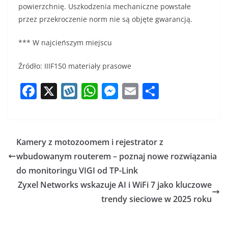
powierzchnię. Uszkodzenia mechaniczne powstałe
przez przekroczenie norm nie są objęte gwarancją.
*** W najcieńszym miejscu
Źródło: IIIF150 materiały prasowe
F
X
W
W
M
E
S
a
y
h
e
m
h
c
k
at
ss
ai
ar
e
o
s
e
l
e
Kamery z motozoomem i rejestrator z
b
p
A
n
wbudowanym routerem – poznaj nowe rozwiązania
o
p
g
do monitoringu VIGI od TP-Link
o
p
er
Zyxel Networks wskazuje AI i WiFi 7 jako kluczowe
trendy sieciowe w 2025 roku
k