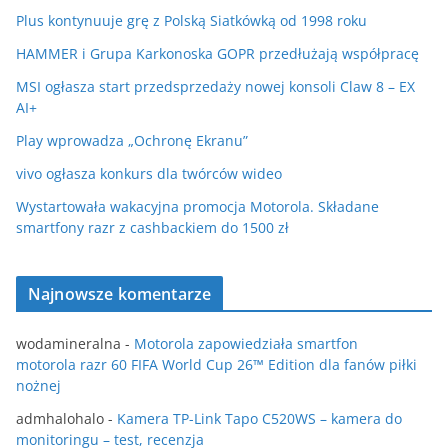
Plus kontynuuje grę z Polską Siatkówką od 1998 roku
HAMMER i Grupa Karkonoska GOPR przedłużają współpracę
MSI ogłasza start przedsprzedaży nowej konsoli Claw 8 – EX
AI+
Play wprowadza „Ochronę Ekranu”
vivo ogłasza konkurs dla twórców wideo
Wystartowała wakacyjna promocja Motorola. Składane
smartfony razr z cashbackiem do 1500 zł
Najnowsze komentarze
wodamineralna
-
Motorola zapowiedziała smartfon
motorola razr 60 FIFA World Cup 26™ Edition dla fanów piłki
nożnej
admhalohalo
-
Kamera TP-Link Tapo C520WS – kamera do
monitoringu – test, recenzja