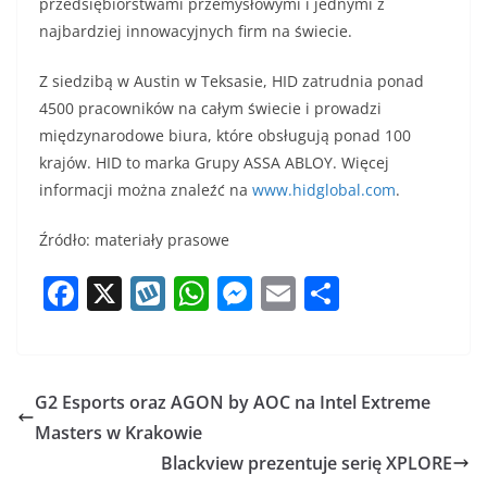
przedsiębiorstwami przemysłowymi i jednymi z
najbardziej innowacyjnych firm na świecie.
Z siedzibą w Austin w Teksasie, HID zatrudnia ponad
4500 pracowników na całym świecie i prowadzi
międzynarodowe biura, które obsługują ponad 100
krajów. HID to marka Grupy ASSA ABLOY. Więcej
informacji można znaleźć na
www.hidglobal.com
.
Źródło: materiały prasowe
F
X
W
W
M
E
S
a
y
h
e
m
h
c
k
at
ss
ai
ar
e
o
s
e
l
e
G2 Esports oraz AGON by AOC na Intel Extreme
b
p
A
n
Masters w Krakowie
o
p
g
Blackview prezentuje serię XPLORE