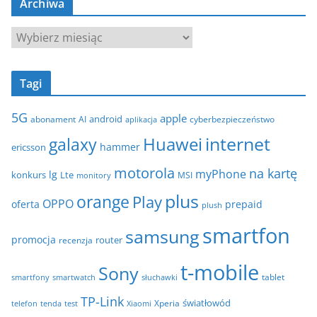
Archiwa
e
g
A
o
r
r
c
i
Tagi
h
e
i
5G
apple
android
abonament
AI
aplikacja
cyberbezpieczeństwo
w
internet
galaxy
Huawei
a
hammer
ericsson
motorola
na kartę
myPhone
lg
konkurs
Lte
MSI
monitory
plus
orange
Play
OPPO
oferta
prepaid
plush
smartfon
samsung
promocja
router
recenzja
t-mobile
Sony
tablet
smartfony
smartwatch
słuchawki
TP-Link
światłowód
Xperia
telefon
test
tenda
Xiaomi