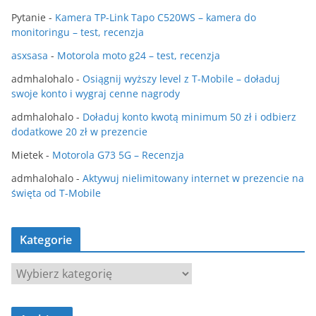
Pytanie
-
Kamera TP-Link Tapo C520WS – kamera do
monitoringu – test, recenzja
asxsasa
-
Motorola moto g24 – test, recenzja
admhalohalo
-
Osiągnij wyższy level z T-Mobile – doładuj
swoje konto i wygraj cenne nagrody
admhalohalo
-
Doładuj konto kwotą minimum 50 zł i odbierz
dodatkowe 20 zł w prezencie
Mietek
-
Motorola G73 5G – Recenzja
admhalohalo
-
Aktywuj nielimitowany internet w prezencie na
święta od T-Mobile
Kategorie
K
a
t