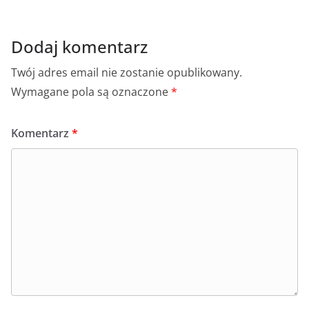
o
p
er
k
Dodaj komentarz
Twój adres email nie zostanie opublikowany.
Wymagane pola są oznaczone
*
Komentarz
*