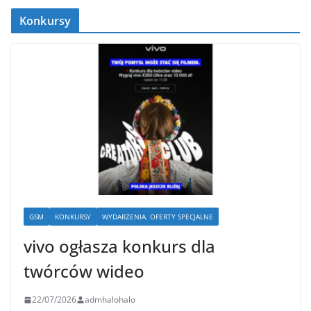
Konkursy
GSM
KONKURSY
WYDARZENIA, OFERTY SPECJALNE
vivo ogłasza konkurs dla
twórców wideo
22/07/2026
admhalohalo