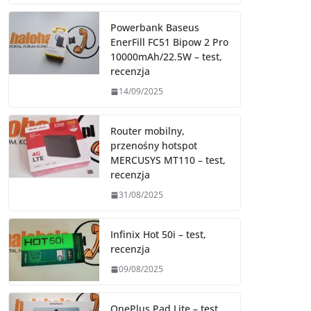
Powerbank Baseus
EnerFill FC51 Bipow 2 Pro
10000mAh/22.5W – test,
recenzja
14/09/2025
Router mobilny,
przenośny hotspot
MERCUSYS MT110 – test,
recenzja
31/08/2025
Infinix Hot 50i – test,
recenzja
09/08/2025
OnePlus Pad Lite – test,