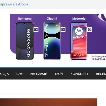
aprawy elektroniki
martwatcha na początek
promocyjną Huawei
 – test, recenzja
szego fotograficznego
to już nie problem
KACJA
GRY
NA CZASIE
TECH
KONKURSY
RECEN