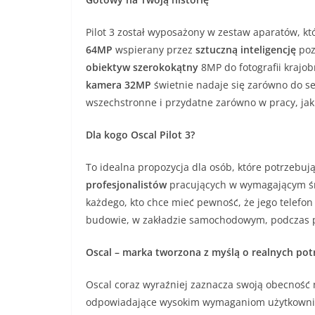
Pilot 3 został wyposażony w zestaw aparatów, k
64MP
wspierany przez
sztuczną inteligencję
poz
obiektyw szerokokątny
8MP do fotografii krajo
kamera 32MP
świetnie nadaje się zarówno do sel
wszechstronne i przydatne zarówno w pracy, ja
Dla kogo Oscal Pilot 3?
To idealna propozycja dla osób, które potrzebuj
profesjonalistów
pracujących w wymagającym śro
każdego, kto chce mieć pewność, że jego telefon
budowie, w zakładzie samochodowym, podczas p
Oscal – marka tworzona z myślą o realnych po
Oscal coraz wyraźniej zaznacza swoją obecność 
odpowiadające wysokim wymaganiom użytkownikó