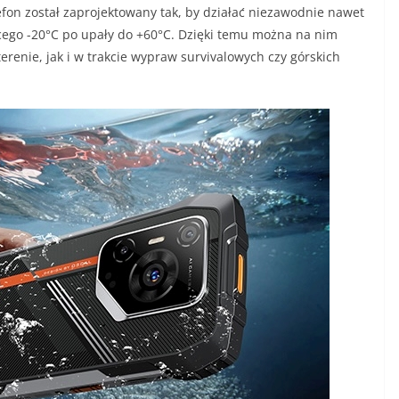
fon został zaprojektowany tak, by działać niezawodnie nawet
ego -20°C po upały do +60°C. Dzięki temu można na nim
renie, jak i w trakcie wypraw survivalowych czy górskich