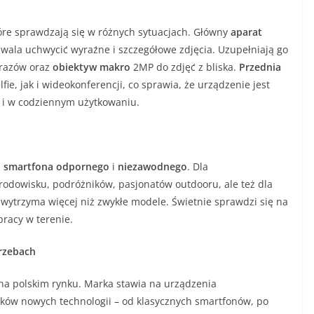
tóre sprawdzają się w różnych sytuacjach. Główny
aparat
wala uchwycić wyraźne i szczegółowe zdjęcia. Uzupełniają go
brazów oraz
obiektyw makro
2MP do zdjęć z bliska.
Przednia
fie, jak i wideokonferencji, co sprawia, że urządzenie jest
k i w codziennym użytkowaniu.
ą
smartfona odpornego
i
niezawodnego
. Dla
dowisku, podróżników, pasjonatów outdooru, ale też dla
 wytrzyma więcej niż zwykłe modele. Świetnie sprawdzi się na
racy w terenie.
trzebach
na polskim rynku. Marka stawia na urządzenia
w nowych technologii – od klasycznych smartfonów, po