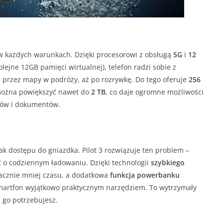
y w każdych warunkach. Dzięki procesorowi z obsługą
5G
i
12
lejne 12GB pamięci wirtualnej), telefon radzi sobie z
 przez mapy w podróży, aż po rozrywkę. Do tego oferuje
256
 można powiększyć nawet do
2 TB
, co daje ogromne możliwości
mów i dokumentów.
k dostępu do gniazdka. Pilot 3 rozwiązuje ten problem –
o codziennym ładowaniu. Dzięki technologii
szybkiego
acznie mniej czasu, a dodatkowa
funkcja powerbanku
smartfon wyjątkowo praktycznym narzędziem. To wytrzymały
j go potrzebujesz.