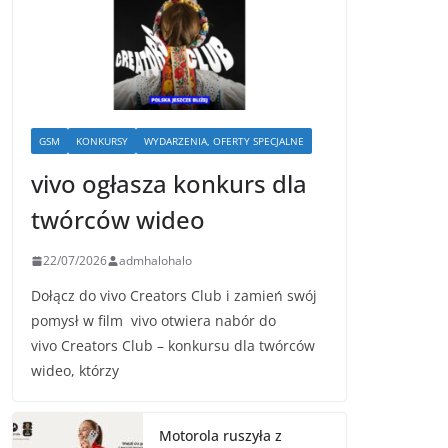
GSM
KONKURSY
WYDARZENIA, OFERTY SPECJALNE
vivo ogłasza konkurs dla
twórców wideo
22/07/2026
admhalohalo
Dołącz do vivo Creators Club i zamień swój
pomysł w film vivo otwiera nabór do
vivo Creators Club – konkursu dla twórców
wideo, którzy
Motorola ruszyła z