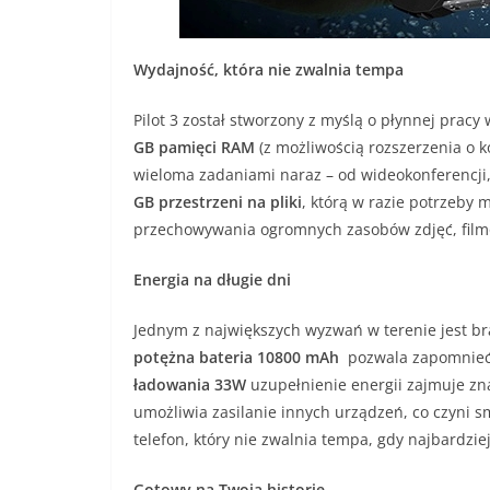
Wydajność, która nie zwalnia tempa
Pilot 3 został stworzony z myślą o płynnej prac
GB pamięci RAM
(z możliwością rozszerzenia o ko
wieloma zadaniami naraz – od wideokonferencji,
GB przestrzeni na pliki
, którą w razie potrzeby
przechowywania ogromnych zasobów zdjęć, fil
Energia na długie dni
Jednym z największych wyzwań w terenie jest bra
potężna bateria 10800 mAh
pozwala zapomnieć 
ładowania 33W
uzupełnienie energii zajmuje zn
umożliwia zasilanie innych urządzeń, co czyni 
telefon, który nie zwalnia tempa, gdy najbardzie
Gotowy na Twoją historię