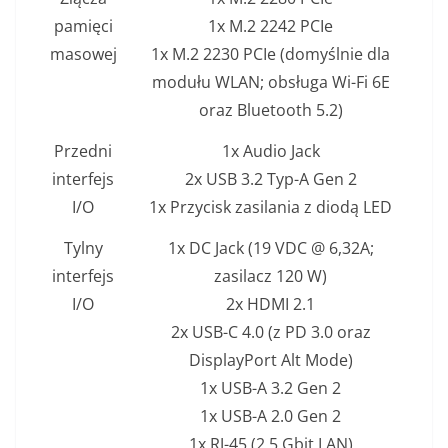
pamięci
1x M.2 2242 PCIe
masowej
1x M.2 2230 PCIe (domyślnie dla
modułu WLAN; obsługa Wi-Fi 6E
oraz Bluetooth 5.2)
Przedni
1x Audio Jack
interfejs
2x USB 3.2 Typ-A Gen 2
I/O
1x Przycisk zasilania z diodą LED
Tylny
1x DC Jack (19 VDC @ 6,32A;
interfejs
zasilacz 120 W)
I/O
2x HDMI 2.1
2x USB-C 4.0 (z PD 3.0 oraz
DisplayPort Alt Mode)
1x USB-A 3.2 Gen 2
1x USB-A 2.0 Gen 2
1x RJ-45 (2,5 Gbit LAN)