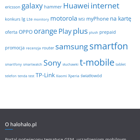
internet
galaxy
Huawei
a
hammer
ericsson
motorola
na kartę
myPhone
lg
konkurs
Lte
MSI
monitory
plus
orange
Play
OPPO
oferta
prepaid
plush
smartfon
samsung
promocja
router
recenzja
t-mobile
Sony
tablet
smartfony
smartwatch
słuchawki
TP-Link
światłowód
Xperia
telefon
test
tenda
Xiaomi
O halohalo.pl
Portal poświęcony tematyce GSM, urządzeniom mobilnym,