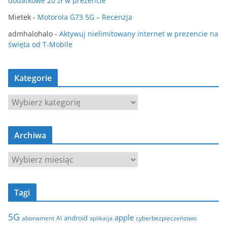
dodatkowe 20 zł w prezencie
Mietek
-
Motorola G73 5G – Recenzja
admhalohalo
-
Aktywuj nielimitowany internet w prezencie na
święta od T-Mobile
Kategorie
K
a
t
Archiwa
e
g
A
o
r
r
c
i
Tagi
h
e
i
5G
apple
android
abonament
AI
aplikacja
cyberbezpieczeństwo
w