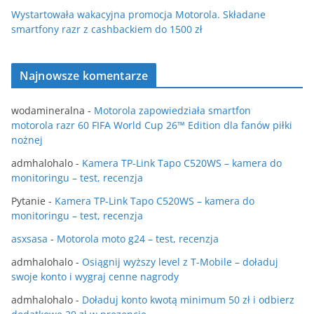
Wystartowała wakacyjna promocja Motorola. Składane
smartfony razr z cashbackiem do 1500 zł
Najnowsze komentarze
wodamineralna
-
Motorola zapowiedziała smartfon
motorola razr 60 FIFA World Cup 26™ Edition dla fanów piłki
nożnej
admhalohalo
-
Kamera TP-Link Tapo C520WS – kamera do
monitoringu – test, recenzja
Pytanie
-
Kamera TP-Link Tapo C520WS – kamera do
monitoringu – test, recenzja
asxsasa
-
Motorola moto g24 – test, recenzja
admhalohalo
-
Osiągnij wyższy level z T-Mobile – doładuj
swoje konto i wygraj cenne nagrody
admhalohalo
-
Doładuj konto kwotą minimum 50 zł i odbierz