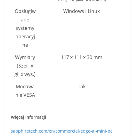
Obsługiw
Windows i Linux
ane
systemy
operacyj
ne
Wymiary
117 x 111 x 30 mm
(Szer. x
gł. x wys.)
Mocowa
Tak
nie VESA
Więcej informacji
sapphiretech.com/en/commercial/edge-ai-mini-pc