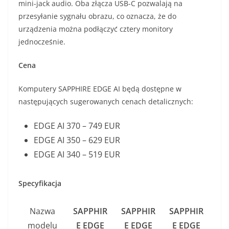
mini-jack audio. Oba złącza USB-C pozwalają na
przesyłanie sygnału obrazu, co oznacza, że do
urządzenia można podłączyć cztery monitory
jednocześnie.
Cena
Komputery SAPPHIRE EDGE AI będą dostępne w
następujących sugerowanych cenach detalicznych:
EDGE AI 370 – 749 EUR
EDGE AI 350 – 629 EUR
EDGE AI 340 – 519 EUR
Specyfikacja
Nazwa
SAPPHIR
SAPPHIR
SAPPHIR
modelu
E EDGE
E EDGE
E EDGE