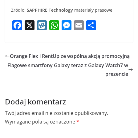
Źródło:
SAPPHIRE Technology
materiały prasowe
F
X
W
W
M
E
S
a
y
h
e
m
h
c
k
at
ss
ai
ar
e
o
s
e
l
e
Orange Flex i RentUp ze wspólną akcją promocyjną
b
p
A
n
Flagowe smartfony Galaxy teraz z Galaxy Watch7 w
o
p
g
prezencie
o
p
er
k
Dodaj komentarz
Twój adres email nie zostanie opublikowany.
Wymagane pola są oznaczone
*