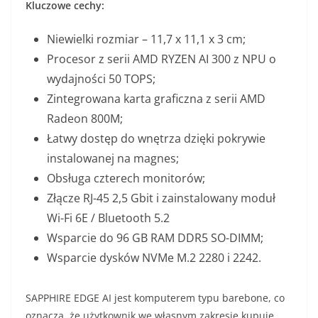
Kluczowe cechy:
Niewielki rozmiar – 11,7 x 11,1 x 3 cm;
Procesor z serii AMD RYZEN AI 300 z NPU o
wydajności 50 TOPS;
Zintegrowana karta graficzna z serii AMD
Radeon 800M;
Łatwy dostęp do wnętrza dzięki pokrywie
instalowanej na magnes;
Obsługa czterech monitorów;
Złącze RJ-45 2,5 Gbit i zainstalowany moduł
Wi-Fi 6E / Bluetooth 5.2
Wsparcie do 96 GB RAM DDR5 SO-DIMM;
Wsparcie dysków NVMe M.2 2280 i 2242.
SAPPHIRE EDGE AI jest komputerem typu barebone, co
oznacza, że użytkownik we własnym zakresie kupuje