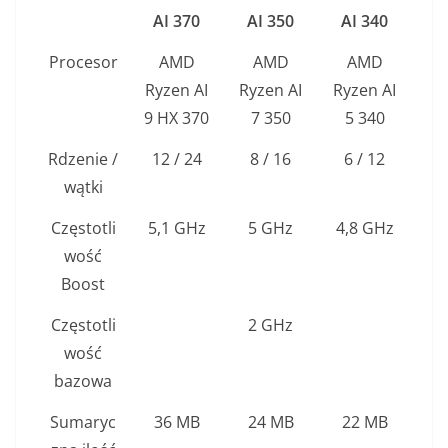
AI 370
AI 350
AI 340
Procesor
AMD
AMD
AMD
Ryzen AI
Ryzen AI
Ryzen AI
9 HX 370
7 350
5 340
Rdzenie /
12 / 24
8 / 16
6 / 12
wątki
Częstotli
5,1 GHz
5 GHz
4,8 GHz
wość
Boost
Częstotli
2 GHz
wość
bazowa
Sumaryc
36 MB
24 MB
22 MB