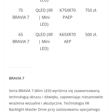
LED)
75
QLED (XR
K75XR70
750 zł.
BRAVIA 7
| Mini
PAEP
LED)
65
QLED (XR
K65XR70
500 zł.
BRAVIA 7
| Mini
AEP
LED)
BRAVIA 7
​Seria
BRAVIA 7 (Mini LED) wyróżnia się zaawansowaną
technologią obrazu i dźwięku, zapewniając niesamowite
wrażenia wizualne i akustyczne. Technologia XR
Backlight Master Drive przy zastosowaniu specjalnego