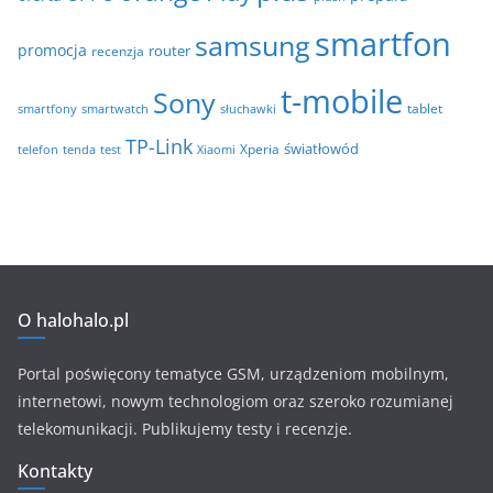
smartfon
samsung
promocja
router
recenzja
t-mobile
Sony
tablet
smartfony
smartwatch
słuchawki
TP-Link
światłowód
Xperia
telefon
test
tenda
Xiaomi
O halohalo.pl
Portal poświęcony tematyce GSM, urządzeniom mobilnym,
internetowi, nowym technologiom oraz szeroko rozumianej
telekomunikacji. Publikujemy testy i recenzje.
Kontakty