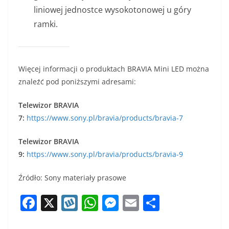
liniowej jednostce wysokotonowej u góry
ramki.
Więcej informacji o produktach BRAVIA Mini LED można
znaleźć pod poniższymi adresami:
Telewizor BRAVIA
7:
https://www.sony.pl/bravia/products/bravia-7
Telewizor BRAVIA
9:
https://www.sony.pl/bravia/products/bravia-9
Źródło: Sony materiały prasowe
F
X
W
W
M
E
S
a
y
h
e
m
h