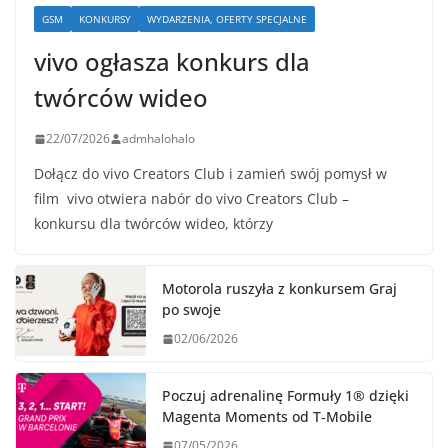
GSM
KONKURSY
WYDARZENIA, OFERTY SPECJALNE
vivo ogłasza konkurs dla
twórców wideo
22/07/2026
admhalohalo
Dołącz do vivo Creators Club i zamień swój pomysł w
film vivo otwiera nabór do vivo Creators Club –
konkursu dla twórców wideo, którzy
Motorola ruszyła z konkursem Graj
po swoje
02/06/2026
Poczuj adrenalinę Formuły 1® dzięki
Magenta Moments od T‑Mobile
07/05/2026