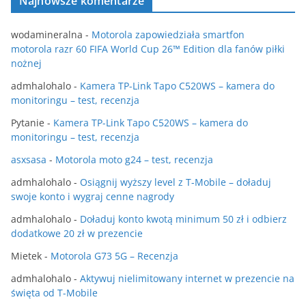
Najnowsze komentarze
wodamineralna
-
Motorola zapowiedziała smartfon
motorola razr 60 FIFA World Cup 26™ Edition dla fanów piłki
nożnej
admhalohalo
-
Kamera TP-Link Tapo C520WS – kamera do
monitoringu – test, recenzja
Pytanie
-
Kamera TP-Link Tapo C520WS – kamera do
monitoringu – test, recenzja
asxsasa
-
Motorola moto g24 – test, recenzja
admhalohalo
-
Osiągnij wyższy level z T-Mobile – doładuj
swoje konto i wygraj cenne nagrody
admhalohalo
-
Doładuj konto kwotą minimum 50 zł i odbierz
dodatkowe 20 zł w prezencie
Mietek
-
Motorola G73 5G – Recenzja
admhalohalo
-
Aktywuj nielimitowany internet w prezencie na
święta od T-Mobile