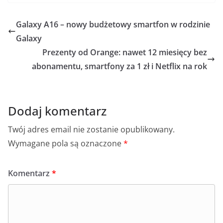
c
k
at
ss
ai
ar
e
o
s
e
l
e
Galaxy A16 – nowy budżetowy smartfon w rodzinie
b
p
A
n
Galaxy
o
p
g
Prezenty od Orange: nawet 12 miesięcy bez
o
p
er
abonamentu, smartfony za 1 zł i Netflix na rok
k
Dodaj komentarz
Twój adres email nie zostanie opublikowany.
Wymagane pola są oznaczone
*
Komentarz
*