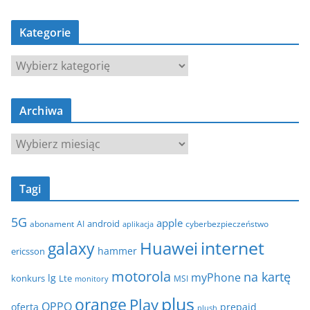
Kategorie
K
a
t
Archiwa
e
g
A
o
r
r
c
i
Tagi
h
e
i
5G
apple
android
abonament
AI
aplikacja
cyberbezpieczeństwo
w
internet
galaxy
Huawei
a
hammer
ericsson
motorola
na kartę
myPhone
lg
konkurs
Lte
MSI
monitory
plus
orange
Play
OPPO
oferta
prepaid
plush