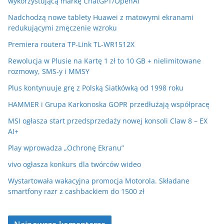
wykorzystującą markę ChatGPT/OpenAI
Nadchodzą nowe tablety Huawei z matowymi ekranami
redukującymi zmęczenie wzroku
Premiera routera TP-Link TL-WR1512X
Rewolucja w Plusie na Kartę 1 zł to 10 GB + nielimitowane
rozmowy, SMS-y i MMSY
Plus kontynuuje grę z Polską Siatkówką od 1998 roku
HAMMER i Grupa Karkonoska GOPR przedłużają współpracę
MSI ogłasza start przedsprzedaży nowej konsoli Claw 8 – EX
AI+
Play wprowadza „Ochronę Ekranu”
vivo ogłasza konkurs dla twórców wideo
Wystartowała wakacyjna promocja Motorola. Składane
smartfony razr z cashbackiem do 1500 zł