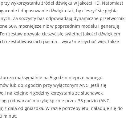
 przy wykorzystaniu źródeł dźwięku w jakości HD. Natomiast
gacenie i dopasowanie dźwięku tak, by cieszyć się głębią
nych. Za soczysty bas odpowiadają dynamiczne przetworniki
one 50% mocniejsze niż w poprzednim modelu i generują
 Ten zestaw pozwala cieszyć się świetnej jakości dźwiękiem
kich częstotliwościach pasma – wyraźnie słychać więc także
starcza maksymalnie na 5 godzin nieprzerwanego
mów lub do 8 godzin przy wyłączonym ANC. Jeśli się
oli na kolejne 4 godziny korzystania ze słuchawek.
mogą odtwarzać muzykę łącznie przez 35 godzin (ANC
i) z dala od gniazdka. W razie potrzeby etui naładuje się do
0 minut.