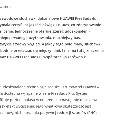
na cena
.
zewodowe słuchawki dokanałowe HUAWEI FreeBuds 6i.
ymała certyfikat jakości dźwięku Hi‑Res, co zdecydowanie
 cenie. Jednocześnie oferuje szereg udoskonaleń –
 nieprzerwanego użytkowania, mocniejszy bas,
zwykle stylowy wygląd. A jakby tego było mało, słuchawki
odnie przełączać się między nimi. I nie ma tutaj znaczenia
ieważ HUAWEI FreeBuds 6i współpracują zarówno z
 udoskonaloną technologię redukcji szumów od Huawei –
yła dostępna wyłącznie w serii FreeBuds Pro. System
fikuje poziom hałasu w otoczeniu, a następnie dostosowuje
szy efekt wyciszenia. Jego wyjątkowa skuteczność jest
rzętowymi. Ulepszenia pasywnej redukcji szumów (PNC)