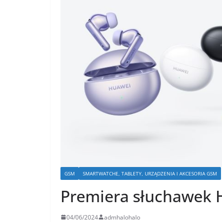
GSM
SMARTWATCHE, TABLETY, URZĄDZENIA I AKCESORIA GSM
Premiera słuchawek 
04/06/2024
admhalohalo