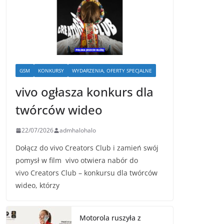
GSM
KONKURSY
WYDARZENIA, OFERTY SPECJALNE
vivo ogłasza konkurs dla
twórców wideo
22/07/2026
admhalohalo
Dołącz do vivo Creators Club i zamień swój
pomysł w film vivo otwiera nabór do
vivo Creators Club – konkursu dla twórców
wideo, którzy
Motorola ruszyła z