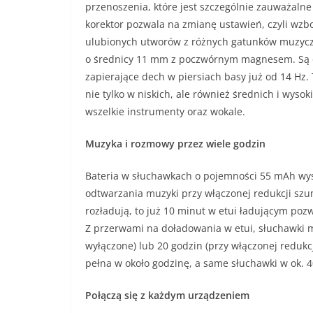
przenoszenia, które jest szczególnie zauważalne
korektor pozwala na zmianę ustawień, czyli wzbo
ulubionych utworów z różnych gatunków muzycz
o średnicy 11 mm z poczwórnym magnesem. Są 
zapierające dech w piersiach basy już od 14 Hz.
nie tylko w niskich, ale również średnich i wyso
wszelkie instrumenty oraz wokale.
Muzyka i rozmowy przez wiele godzin
Bateria w słuchawkach o pojemności 55 mAh wy
odtwarzania muzyki przy włączonej redukcji szu
rozładują, to już 10 minut w etui ładującym pozw
Z przerwami na doładowania w etui, słuchawki 
wyłączone) lub 20 godzin (przy włączonej redukcj
pełna w około godzinę, a same słuchawki w ok. 4
Połączą się z każdym urządzeniem