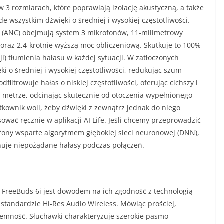
3 rozmiarach, które poprawiają izolację akustyczną, a także
 wszystkim dźwięki o średniej i wysokiej częstotliwości.
 (ANC) obejmują system 3 mikrofonów, 11-milimetrowy
raz 2,4-krotnie wyższą moc obliczeniową. Skutkuje to 100%
) tłumienia hałasu w każdej sytuacji. W zatłoczonych
 o średniej i wysokiej częstotliwości, redukując szum
ltrowuje hałas o niskiej częstotliwości, oferując cichszy i
w metrze, odcinając skutecznie od otoczenia wypełnionego
tkownik woli, żeby dźwięki z zewnątrz jednak do niego
ać ręcznie w aplikacji AI Life. Jeśli chcemy przeprowadzić
fony wsparte algorytmem głębokiej sieci neuronowej (DNN),
inuje niepożądane hałasy podczas połączeń.
FreeBuds 6i jest dowodem na ich zgodność z technologią
 standardzie Hi-Res Audio Wireless. Mówiąc prościej,
yjemność. Słuchawki charakteryzuje szerokie pasmo