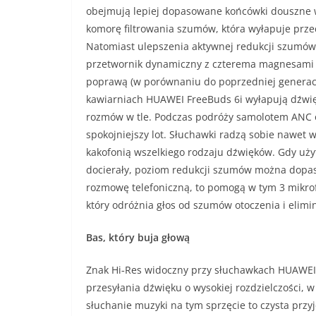
obejmują lepiej dopasowane końcówki douszne w 
komorę filtrowania szumów, która wyłapuje przede
Natomiast ulepszenia aktywnej redukcji szumów
przetwornik dynamiczny z czterema magnesami o
poprawą (w porównaniu do poprzedniej generacji
kawiarniach HUAWEI FreeBuds 6i wyłapują dźwięki
rozmów w tle. Podczas podróży samolotem ANC odfi
spokojniejszy lot. Słuchawki radzą sobie nawet 
kakofonią wszelkiego rodzaju dźwięków. Gdy uży
docierały, poziom redukcji szumów można dopasow
rozmowę telefoniczną, to pomogą w tym 3 mikro
który odróżnia głos od szumów otoczenia i elim
Bas, który buja głową
Znak Hi‑Res widoczny przy słuchawkach HUAWEI 
przesyłania dźwięku o wysokiej rozdzielczości, w
słuchanie muzyki na tym sprzęcie to czysta prz