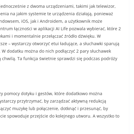
jednocześnie z dwoma urządzeniami, takimi jak telewizor,
czenia na jakim systemie te urządzenia działają, ponieważ
ndowsem, iOS, jak i Androidem, a użytkownik może
ntrum łączności w aplikacji AI Life pozwala wybierać, które 2
wkami i momentalnie przełączać źródło dźwięku. W
sze – wystarczy otworzyć etui ładujące, a słuchawki sparują
ki. W dodatku można do nich podłączyć 2 pary słuchawek
ą chwilą. Ta funkcja świetnie sprawdzi się podczas podróży
zy pomocy dotyku i gestów, które dodatkowo można
ystarczy przytrzymać, by zarządzać aktywną redukcją
ączyć muzykę lub połączenie, dotknąć i przesunąć, by
cie spowoduje przejście do kolejnego utworu. A wszystko to