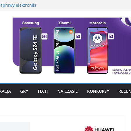
aprawy elektroniki
martwatcha na początek
promocyjną Huawei
 – test, recenzja
szego fotograficznego
to już nie problem
KACJA
GRY
TECH
NA CZASIE
KONKURSY
RECEN