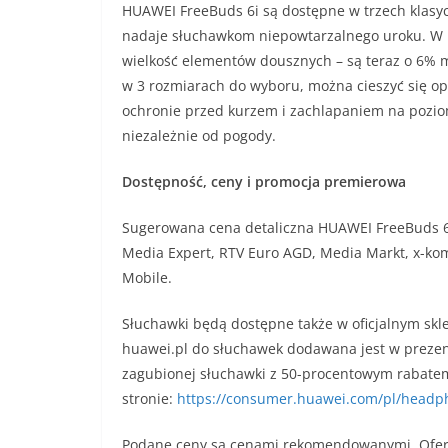
HUAWEI FreeBuds 6i są dostępne w trzech klasycz
nadaje słuchawkom niepowtarzalnego uroku. W 
wielkość elementów dousznych – są teraz o 6% m
w 3 rozmiarach do wyboru, można cieszyć się o
ochronie przed kurzem i zachlapaniem na pozio
niezależnie od pogody.
Dostępność, ceny i promocja premierowa
Sugerowana cena detaliczna HUAWEI FreeBuds 6i
Media Expert, RTV Euro AGD, Media Markt, x-kom
Mobile.
Słuchawki będą dostępne także w oficjalnym sklep
huawei.pl do słuchawek dodawana jest w preze
zagubionej słuchawki z 50-procentowym rabatem
stronie:
https://consumer.huawei.com/pl/headp
Podane ceny są cenami rekomendowanymi. Oferta