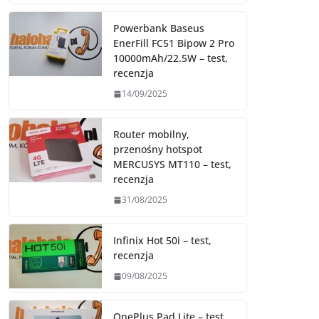
Powerbank Baseus
EnerFill FC51 Bipow 2 Pro
10000mAh/22.5W – test,
recenzja
14/09/2025
Router mobilny,
przenośny hotspot
MERCUSYS MT110 – test,
recenzja
31/08/2025
Infinix Hot 50i – test,
recenzja
09/08/2025
OnePlus Pad Lite – test,