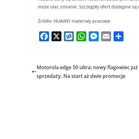
może ulec zmianie. Szczegóły ofert dostępne są
Źródło: HUAWEI materiały prasowe
F
X
W
W
M
E
S
a
y
h
e
m
h
c
k
at
ss
ai
ar
e
o
s
e
l
e
Motorola edge 50 ultra: nowy flagowiec już
b
p
A
n
sprzedaży. Na start aż dwie promocje
o
p
g
o
p
er
k