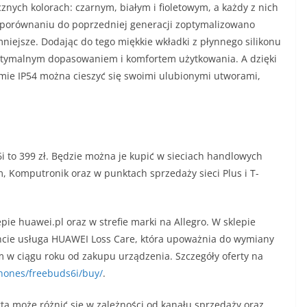
nych kolorach: czarnym, białym i fioletowym, a każdy z nich
porównaniu do poprzedniej generacji zoptymalizowano
niejsze. Dodając do tego miękkie wkładki z płynnego silikonu
ptymalnym dopasowaniem i komfortem użytkowania. A dzięki
mie IP54 można cieszyć się swoimi ulubionymi utworami,
 to 399 zł. Będzie można je kupić w sieciach handlowych
, Komputronik oraz w punktach sprzedaży sieci Plus i T-
ie huawei.pl oraz w strefie marki na Allegro. W sklepie
ncie usługa HUAWEI Loss Care, która upoważnia do wymiany
 w ciągu roku od zakupu urządzenia. Szczegóły oferty na
hones/freebuds6i/buy/
.
 może różnić się w zależności od kanału sprzedaży oraz