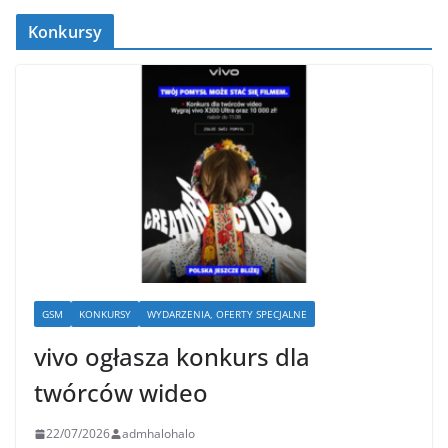
Konkursy
GSM
KONKURSY
WYDARZENIA, OFERTY SPECJALNE
vivo ogłasza konkurs dla
twórców wideo
22/07/2026
admhalohalo