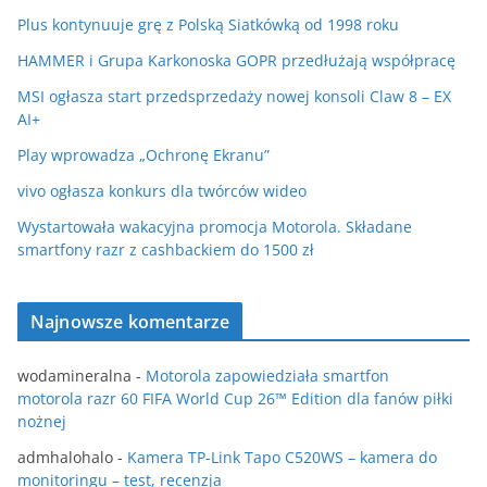
Plus kontynuuje grę z Polską Siatkówką od 1998 roku
HAMMER i Grupa Karkonoska GOPR przedłużają współpracę
MSI ogłasza start przedsprzedaży nowej konsoli Claw 8 – EX
AI+
Play wprowadza „Ochronę Ekranu”
vivo ogłasza konkurs dla twórców wideo
Wystartowała wakacyjna promocja Motorola. Składane
smartfony razr z cashbackiem do 1500 zł
Najnowsze komentarze
wodamineralna
-
Motorola zapowiedziała smartfon
motorola razr 60 FIFA World Cup 26™ Edition dla fanów piłki
nożnej
admhalohalo
-
Kamera TP-Link Tapo C520WS – kamera do
monitoringu – test, recenzja