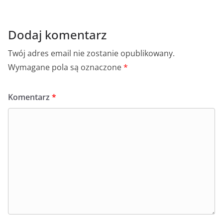
o
p
g
o
p
er
k
Dodaj komentarz
Twój adres email nie zostanie opublikowany.
Wymagane pola są oznaczone
*
Komentarz
*