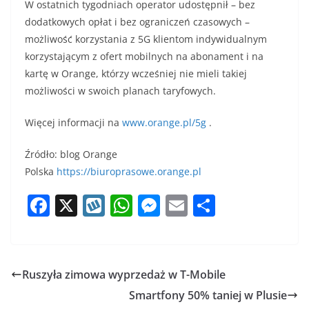
W ostatnich tygodniach operator udostępnił – bez
dodatkowych opłat i bez ograniczeń czasowych –
możliwość korzystania z 5G klientom indywidualnym
korzystającym z ofert mobilnych na abonament i na
kartę w Orange, którzy wcześniej nie mieli takiej
możliwości w swoich planach taryfowych.
Więcej informacji na
www.orange.pl/5g
.
Źródło: blog Orange
Polska
https://biuroprasowe.orange.pl
F
X
W
W
M
E
S
a
y
h
e
m
h
c
k
at
ss
ai
ar
e
o
s
e
l
e
Ruszyła zimowa wyprzedaż w T-Mobile
b
p
A
n
Smartfony 50% taniej w Plusie