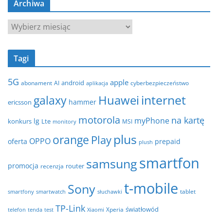
Archiwa
e
g
A
o
r
r
c
i
Tagi
h
e
i
5G
apple
android
abonament
AI
aplikacja
cyberbezpieczeństwo
w
internet
galaxy
Huawei
a
hammer
ericsson
motorola
na kartę
myPhone
lg
konkurs
Lte
MSI
monitory
plus
orange
Play
OPPO
oferta
prepaid
plush
smartfon
samsung
promocja
router
recenzja
t-mobile
Sony
tablet
smartfony
smartwatch
słuchawki
TP-Link
światłowód
Xperia
telefon
test
tenda
Xiaomi