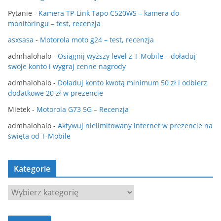
Pytanie
-
Kamera TP-Link Tapo C520WS – kamera do
monitoringu – test, recenzja
asxsasa
-
Motorola moto g24 – test, recenzja
admhalohalo
-
Osiągnij wyższy level z T-Mobile – doładuj
swoje konto i wygraj cenne nagrody
admhalohalo
-
Doładuj konto kwotą minimum 50 zł i odbierz
dodatkowe 20 zł w prezencie
Mietek
-
Motorola G73 5G – Recenzja
admhalohalo
-
Aktywuj nielimitowany internet w prezencie na
święta od T-Mobile
Kategorie
K
a
t