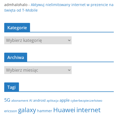
admhalohalo
-
Aktywuj nielimitowany internet w prezencie na
święta od T-Mobile
Kategorie
K
a
t
Archiwa
e
g
A
o
r
r
c
i
Tagi
h
e
i
5G
apple
android
abonament
AI
aplikacja
cyberbezpieczeństwo
w
internet
galaxy
Huawei
a
hammer
ericsson