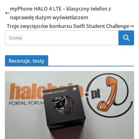
e
o
s
e
l
e
myPhone HALO 4 LTE – klasyczny telefon z
b
p
A
n
naprawdę dużym wyświetlaczem
o
p
g
Troje zwycięzców konkursu Swift Student Challenge
o
p
er
k
Recenzje, testy