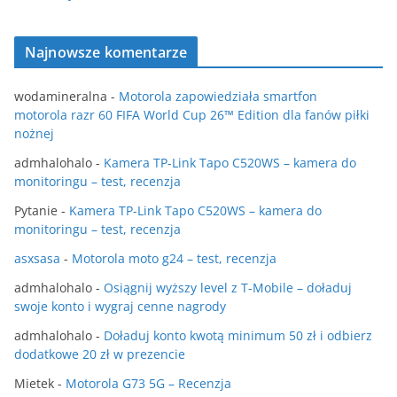
Najnowsze komentarze
wodamineralna
-
Motorola zapowiedziała smartfon
motorola razr 60 FIFA World Cup 26™ Edition dla fanów piłki
nożnej
admhalohalo
-
Kamera TP-Link Tapo C520WS – kamera do
monitoringu – test, recenzja
Pytanie
-
Kamera TP-Link Tapo C520WS – kamera do
monitoringu – test, recenzja
asxsasa
-
Motorola moto g24 – test, recenzja
admhalohalo
-
Osiągnij wyższy level z T-Mobile – doładuj
swoje konto i wygraj cenne nagrody
admhalohalo
-
Doładuj konto kwotą minimum 50 zł i odbierz
dodatkowe 20 zł w prezencie
Mietek
-
Motorola G73 5G – Recenzja