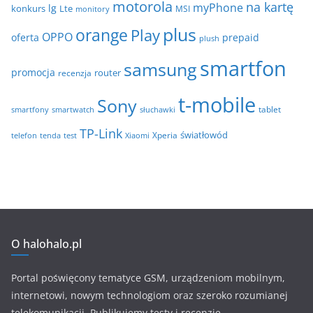
motorola
na kartę
myPhone
lg
konkurs
Lte
MSI
monitory
plus
orange
Play
OPPO
oferta
prepaid
plush
smartfon
samsung
promocja
router
recenzja
t-mobile
Sony
tablet
smartfony
smartwatch
słuchawki
TP-Link
światłowód
Xperia
telefon
test
tenda
Xiaomi
O halohalo.pl
Portal poświęcony tematyce GSM, urządzeniom mobilnym,
internetowi, nowym technologiom oraz szeroko rozumianej
telekomunikacji. Publikujemy testy i recenzje.