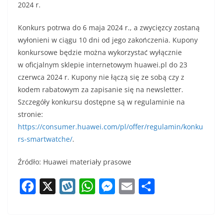
2024 r.
Konkurs potrwa do 6 maja 2024 r., a zwycięzcy zostaną
wyłonieni w ciągu 10 dni od jego zakończenia. Kupony
konkursowe będzie można wykorzystać wyłącznie
w oficjalnym sklepie internetowym huawei.pl do 23
czerwca 2024 r. Kupony nie łączą się ze sobą czy z
kodem rabatowym za zapisanie się na newsletter.
Szczegóły konkursu dostępne są w regulaminie na
stronie:
https://consumer.huawei.com/pl/offer/regulamin/konku
rs-smartwatche/
.
Źródło: Huawei materiały prasowe
F
X
W
W
M
E
S
a
y
h
e
m
h
c
k
at
ss
ai
ar