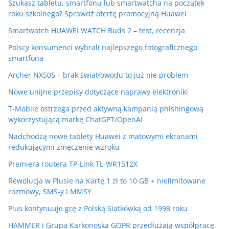
Szukasz tabletu, smartfonu lub smartwatcha na początek
roku szkolnego? Sprawdź ofertę promocyjną Huawei
Smartwatch HUAWEI WATCH Buds 2 – test, recenzja
Polscy konsumenci wybrali najlepszego fotograficznego
smartfona
Archer NX505 – brak światłowodu to już nie problem
Nowe unijne przepisy dotyczące naprawy elektroniki
T-Mobile ostrzega przed aktywną kampanią phishingową
wykorzystującą markę ChatGPT/OpenAI
Nadchodzą nowe tablety Huawei z matowymi ekranami
redukującymi zmęczenie wzroku
Premiera routera TP-Link TL-WR1512X
Rewolucja w Plusie na Kartę 1 zł to 10 GB + nielimitowane
rozmowy, SMS-y i MMSY
Plus kontynuuje grę z Polską Siatkówką od 1998 roku
HAMMER i Grupa Karkonoska GOPR przedłużają współpracę