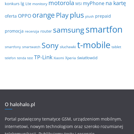
motorola
na kartę
myPhone
lg
konkurs
Lte
MSI
monitory
plus
orange
Play
OPPO
oferta
prepaid
plush
smartfon
samsung
promocja
router
recenzja
t-mobile
Sony
tablet
smartfony
smartwatch
słuchawki
TP-Link
światłowód
Xperia
telefon
test
tenda
Xiaomi
O halohalo.pl
Portal poświęcony tematyce GSM, urządzeniom mobilnym,
internetowi, nowym technologiom oraz szeroko rozumianej
telekomunikacji. Publikujemy testy i recenzje.