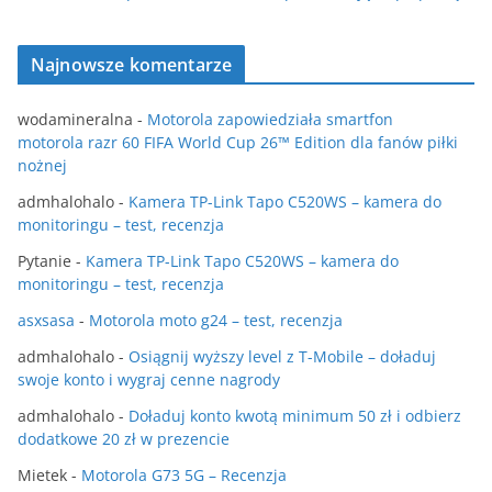
Najnowsze komentarze
wodamineralna
-
Motorola zapowiedziała smartfon
motorola razr 60 FIFA World Cup 26™ Edition dla fanów piłki
nożnej
admhalohalo
-
Kamera TP-Link Tapo C520WS – kamera do
monitoringu – test, recenzja
Pytanie
-
Kamera TP-Link Tapo C520WS – kamera do
monitoringu – test, recenzja
asxsasa
-
Motorola moto g24 – test, recenzja
admhalohalo
-
Osiągnij wyższy level z T-Mobile – doładuj
swoje konto i wygraj cenne nagrody
admhalohalo
-
Doładuj konto kwotą minimum 50 zł i odbierz
dodatkowe 20 zł w prezencie
Mietek
-
Motorola G73 5G – Recenzja