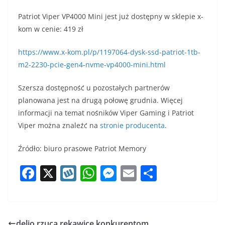
Patriot Viper VP4000 Mini jest już dostępny w sklepie x-
kom w cenie: 419 zł
https://www.x-kom.pl/p/1197064-dysk-ssd-patriot-1tb-
m2-2230-pcie-gen4-nvme-vp4000-mini.html
Szersza dostępność u pozostałych partnerów
planowana jest na drugą połowę grudnia. Więcej
informacji na temat nośników Viper Gaming i Patriot
Viper można znaleźć na
stronie producenta
.
Źródło: biuro prasowe Patriot Memory
F
X
W
W
M
E
S
a
y
h
e
m
h
c
k
at
ss
ai
ar
e
o
s
e
l
e
delio rzuca rękawicę konkurentom