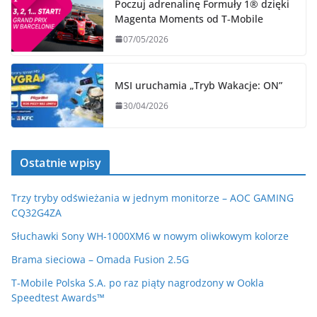
Poczuj adrenalinę Formuły 1® dzięki
Magenta Moments od T‑Mobile
07/05/2026
MSI uruchamia „Tryb Wakacje: ON”
30/04/2026
Ostatnie wpisy
Trzy tryby odświeżania w jednym monitorze – AOC GAMING
CQ32G4ZA
Słuchawki Sony WH-1000XM6 w nowym oliwkowym kolorze
Brama sieciowa – Omada Fusion 2.5G
T-Mobile Polska S.A. po raz piąty nagrodzony w Ookla
Speedtest Awards™