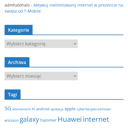
admhalohalo
-
Aktywuj nielimitowany internet w prezencie na
święta od T-Mobile
Kategorie
K
a
t
Archiwa
e
g
A
o
r
r
c
i
Tagi
h
e
i
5G
apple
android
abonament
AI
aplikacja
cyberbezpieczeństwo
w
internet
galaxy
Huawei
a
hammer
ericsson