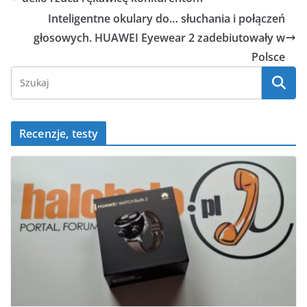
b
p
A
n
Inteligentne okulary do… słuchania i połączeń
o
p
g
głosowych. HUAWEI Eyewear 2 zadebiutowały w
o
p
er
Polsce
k
Recenzje, testy