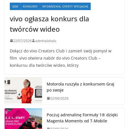
GSM
KONKURSY
WYDARZENIA, OFERTY SPECJALNE
vivo ogłasza konkurs dla
twórców wideo
22/07/2026
admhalohalo
Dołącz do vivo Creators Club i zamień swój pomysł w
film vivo otwiera nabór do vivo Creators Club –
konkursu dla twórców wideo, którzy
Motorola ruszyła z konkursem Graj
po swoje
02/06/2026
Poczuj adrenalinę Formuły 1® dzięki
Magenta Moments od T‑Mobile