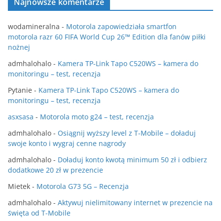
Najnowsze komentarze
wodamineralna
-
Motorola zapowiedziała smartfon
motorola razr 60 FIFA World Cup 26™ Edition dla fanów piłki
nożnej
admhalohalo
-
Kamera TP-Link Tapo C520WS – kamera do
monitoringu – test, recenzja
Pytanie
-
Kamera TP-Link Tapo C520WS – kamera do
monitoringu – test, recenzja
asxsasa
-
Motorola moto g24 – test, recenzja
admhalohalo
-
Osiągnij wyższy level z T-Mobile – doładuj
swoje konto i wygraj cenne nagrody
admhalohalo
-
Doładuj konto kwotą minimum 50 zł i odbierz
dodatkowe 20 zł w prezencie
Mietek
-
Motorola G73 5G – Recenzja
admhalohalo
-
Aktywuj nielimitowany internet w prezencie na
święta od T-Mobile