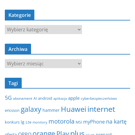
Kategorie
K
a
t
Archiwa
e
g
A
o
r
r
c
i
Tagi
h
e
i
5G
apple
android
abonament
AI
aplikacja
cyberbezpieczeństwo
w
internet
galaxy
Huawei
a
hammer
ericsson
motorola
na kartę
myPhone
lg
konkurs
Lte
MSI
monitory
plus
orange
Play
OPPO
oferta
prepaid
plush