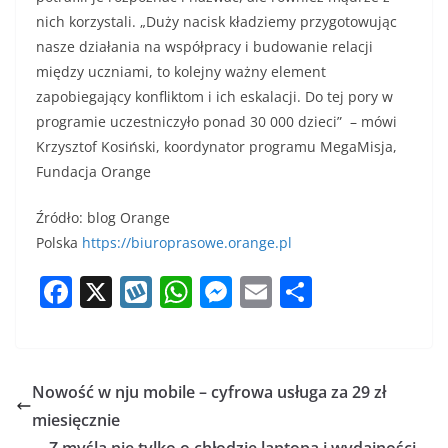
nich korzystali. „Duży nacisk kładziemy przygotowując
nasze działania na współpracy i budowanie relacji
między uczniami, to kolejny ważny element
zapobiegający konfliktom i ich eskalacji. Do tej pory w
programie uczestniczyło ponad 30 000 dzieci” – mówi
Krzysztof Kosiński, koordynator programu MegaMisja,
Fundacja Orange
Źródło: blog Orange
Polska
https://biuroprasowe.orange.pl
F
X
W
W
M
E
S
a
y
h
e
m
h
c
k
at
ss
ai
ar
e
o
s
e
l
e
Nowość w nju mobile – cyfrowa usługa za 29 zł
b
p
A
n
miesięcznie