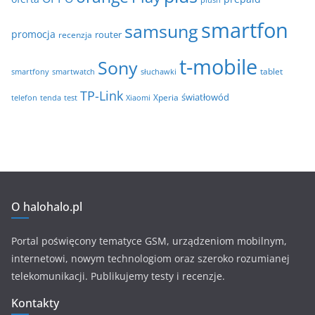
smartfon
samsung
promocja
router
recenzja
t-mobile
Sony
tablet
smartfony
smartwatch
słuchawki
TP-Link
światłowód
Xperia
telefon
test
tenda
Xiaomi
O halohalo.pl
Portal poświęcony tematyce GSM, urządzeniom mobilnym,
internetowi, nowym technologiom oraz szeroko rozumianej
telekomunikacji. Publikujemy testy i recenzje.
Kontakty