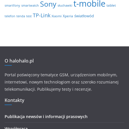
t-mobile
Sony
tablet
smartfony
smartwatch
słuchawki
TP-Link
światłowód
Xperia
telefon
test
tenda
Xiaomi
O halohalo.pl
Portal poświęcony tematyce GSM, urządzeniom mobilnym,
internetowi, nowym technologiom oraz szeroko rozumianej
telekomunikacji. Publikujemy testy i recenzje.
Kontakty
Publikacja newsów i informacji prasowych
Współpraca