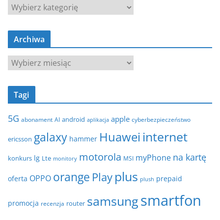
K
a
t
Archiwa
e
g
A
o
r
r
c
i
Tagi
h
e
i
5G
apple
android
abonament
AI
aplikacja
cyberbezpieczeństwo
w
internet
galaxy
Huawei
a
hammer
ericsson
motorola
na kartę
myPhone
lg
konkurs
Lte
MSI
monitory
plus
orange
Play
OPPO
oferta
prepaid
plush
smartfon
samsung
promocja
router
recenzja