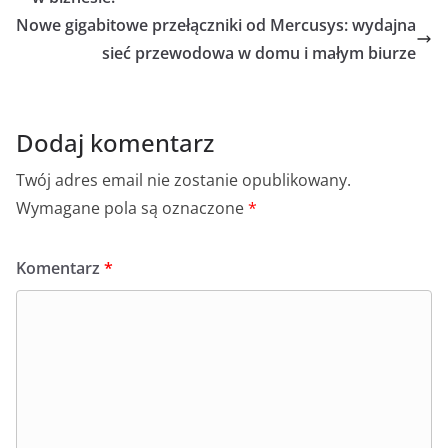
o
p
g
Nowe gigabitowe przełączniki od Mercusys: wydajna
o
p
er
sieć przewodowa w domu i małym biurze
k
Dodaj komentarz
Twój adres email nie zostanie opublikowany.
Wymagane pola są oznaczone
*
Komentarz
*