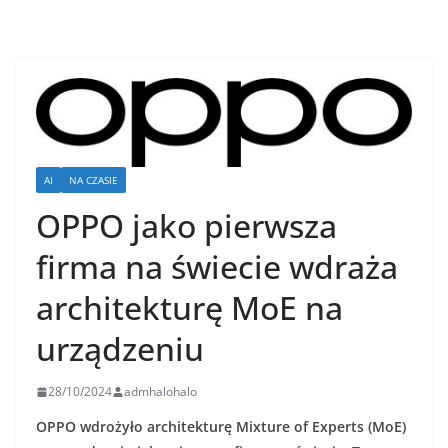
AI
NA CZASIE
OPPO jako pierwsza
firma na świecie wdraża
architekturę MoE na
urządzeniu
28/10/2024
admhalohalo
OPPO wdrożyło architekturę Mixture of Experts (MoE)