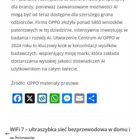
dla branży, ponieważ zaawansowane możliwości AI
mogą być od teraz dostępne dla szerszego grona
odbiorców. Firma OPPO złożyła ponad 5860 wniosków
patentowych w tej dziedzinie, intensywnie inwestując w
badania i rozwój AI. Utworzenie Centrum AI OPPO w
2024 roku to kluczowy krok w konsolidacji wysiłków
badawczych, wspierający misję marki, która zakłada
dostarczania wysokiej jakości doświadczeń AI
użytkownikom na całym świecie.
Źródło: OPPO materiały prasowe
F
X
W
W
M
E
S
a
y
h
e
m
h
c
k
at
ss
ai
ar
e
o
s
e
l
e
WiFi 7 – ultraszybka sieć bezprzewodowa w domu i
b
p
A
n
w biznesie.