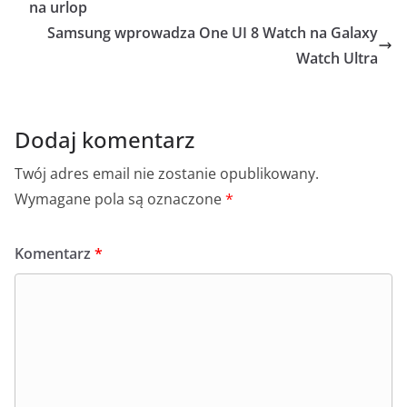
b
p
A
n
na urlop
o
p
g
Samsung wprowadza One UI 8 Watch na Galaxy
o
p
er
Watch Ultra
k
Dodaj komentarz
Twój adres email nie zostanie opublikowany.
Wymagane pola są oznaczone
*
Komentarz
*