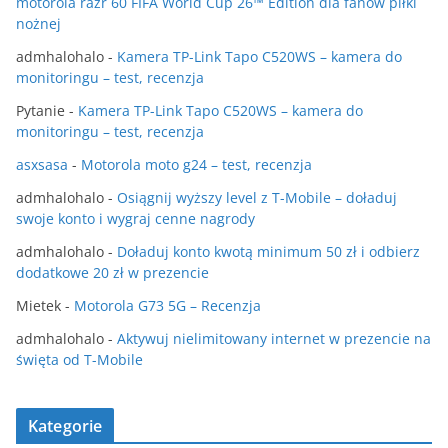
motorola razr 60 FIFA World Cup 26™ Edition dla fanów piłki
nożnej
admhalohalo
-
Kamera TP-Link Tapo C520WS – kamera do
monitoringu – test, recenzja
Pytanie
-
Kamera TP-Link Tapo C520WS – kamera do
monitoringu – test, recenzja
asxsasa
-
Motorola moto g24 – test, recenzja
admhalohalo
-
Osiągnij wyższy level z T-Mobile – doładuj
swoje konto i wygraj cenne nagrody
admhalohalo
-
Doładuj konto kwotą minimum 50 zł i odbierz
dodatkowe 20 zł w prezencie
Mietek
-
Motorola G73 5G – Recenzja
admhalohalo
-
Aktywuj nielimitowany internet w prezencie na
święta od T-Mobile
Kategorie