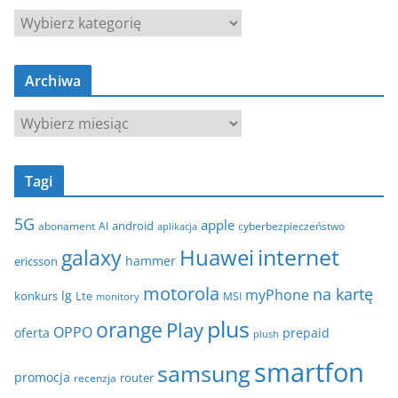
K
a
t
Archiwa
e
g
A
o
r
r
c
i
Tagi
h
e
i
5G
apple
android
abonament
AI
aplikacja
cyberbezpieczeństwo
w
internet
galaxy
Huawei
a
hammer
ericsson
motorola
na kartę
myPhone
lg
konkurs
Lte
MSI
monitory
plus
orange
Play
OPPO
oferta
prepaid
plush
smartfon
samsung
promocja
router
recenzja