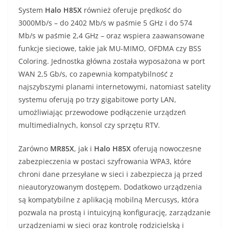
System
Halo H85X
również oferuje prędkość do
3000Mb/s – do 2402 Mb/s w paśmie 5 GHz i do 574
Mb/s w paśmie 2,4 GHz – oraz wspiera zaawansowane
funkcje sieciowe, takie jak MU-MIMO, OFDMA czy BSS
Coloring. Jednostka główna została wyposażona w port
WAN 2,5 Gb/s, co zapewnia kompatybilność z
najszybszymi planami internetowymi, natomiast satelity
systemu oferują po trzy gigabitowe porty LAN,
umożliwiając przewodowe podłączenie urządzeń
multimedialnych, konsol czy sprzętu RTV.
Zarówno
MR85X
, jak i
Halo H85X
oferują nowoczesne
zabezpieczenia w postaci szyfrowania WPA3, które
chroni dane przesyłane w sieci i zabezpiecza ją przed
nieautoryzowanym dostępem. Dodatkowo urządzenia
są kompatybilne z aplikacją mobilną Mercusys, która
pozwala na prostą i intuicyjną konfigurację, zarządzanie
urządzeniami w sieci oraz kontrolę rodzicielską i