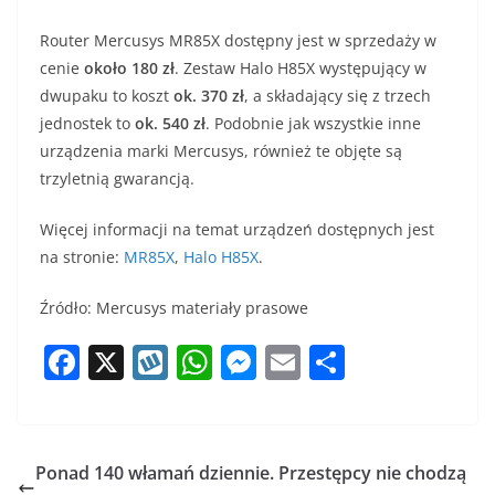
Router Mercusys MR85X dostępny jest w sprzedaży w
cenie
około 180 zł
. Zestaw Halo H85X występujący w
dwupaku to koszt
ok. 370 zł
, a składający się z trzech
jednostek to
ok. 540 zł
. Podobnie jak wszystkie inne
urządzenia marki Mercusys, również te objęte są
trzyletnią gwarancją.
Więcej informacji na temat urządzeń dostępnych jest
na stronie:
MR85X
,
Halo H85X
.
Źródło: Mercusys materiały prasowe
F
X
W
W
M
E
S
a
y
h
e
m
h
c
k
at
ss
ai
ar
e
o
s
e
l
e
Ponad 140 włamań dziennie. Przestępcy nie chodzą