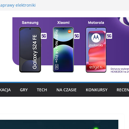
aprawy elektroniki
martwatcha na początek
promocyjną Huawei
 – test, recenzja
szego fotograficznego
to już nie problem
KACJA
GRY
TECH
NA CZASIE
KONKURSY
RECEN