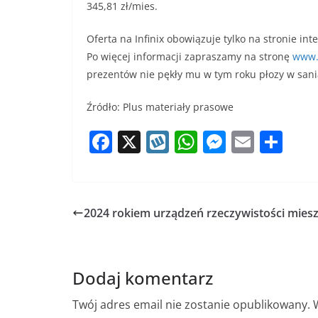
345,81 zł/mies.
Oferta na Infinix obowiązuje tylko na stronie i
Po więcej informacji zapraszamy na stronę
www.
prezentów nie pękły mu w tym roku płozy w sani
Źródło: Plus materiały prasowe
F
X
W
W
M
E
S
a
y
h
e
m
h
c
k
at
ss
ai
ar
e
o
s
e
l
e
2024 rokiem urządzeń rzeczywistości mies
b
p
A
n
o
p
g
o
p
er
Dodaj komentarz
k
Twój adres email nie zostanie opublikowany.