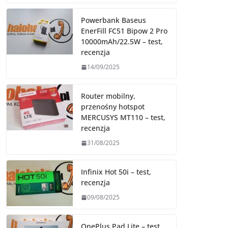
Powerbank Baseus
EnerFill FC51 Bipow 2 Pro
10000mAh/22.5W – test,
recenzja
14/09/2025
Router mobilny,
przenośny hotspot
MERCUSYS MT110 – test,
recenzja
31/08/2025
Infinix Hot 50i – test,
recenzja
09/08/2025
OnePlus Pad Lite – test,