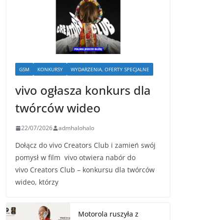
GSM
KONKURSY
WYDARZENIA, OFERTY SPECJALNE
vivo ogłasza konkurs dla
twórców wideo
22/07/2026
admhalohalo
Dołącz do vivo Creators Club i zamień swój
pomysł w film vivo otwiera nabór do
vivo Creators Club – konkursu dla twórców
wideo, którzy
Motorola ruszyła z