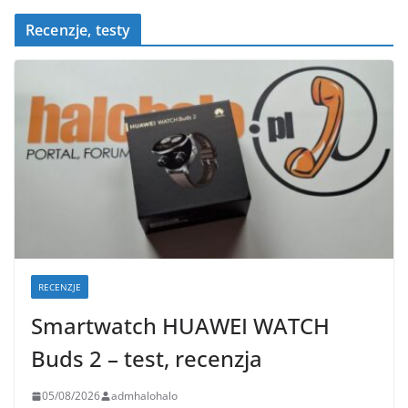
k
Recenzje, testy
RECENZJE
Smartwatch HUAWEI WATCH
Buds 2 – test, recenzja
05/08/2026
admhalohalo