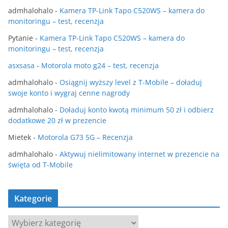
admhalohalo
-
Kamera TP-Link Tapo C520WS – kamera do
monitoringu – test, recenzja
Pytanie
-
Kamera TP-Link Tapo C520WS – kamera do
monitoringu – test, recenzja
asxsasa
-
Motorola moto g24 – test, recenzja
admhalohalo
-
Osiągnij wyższy level z T-Mobile – doładuj
swoje konto i wygraj cenne nagrody
admhalohalo
-
Doładuj konto kwotą minimum 50 zł i odbierz
dodatkowe 20 zł w prezencie
Mietek
-
Motorola G73 5G – Recenzja
admhalohalo
-
Aktywuj nielimitowany internet w prezencie na
święta od T-Mobile
Kategorie
K