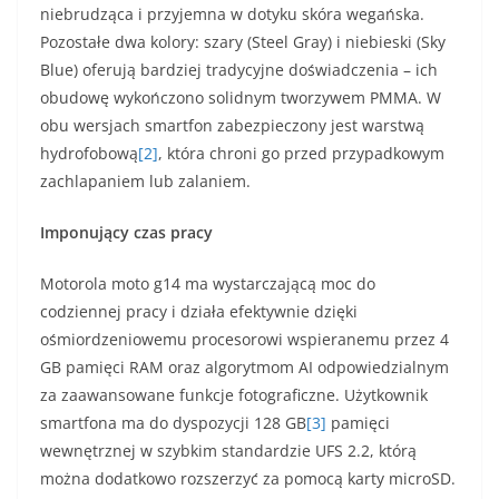
niebrudząca i przyjemna w dotyku skóra wegańska.
Pozostałe dwa kolory: szary (Steel Gray) i niebieski (Sky
Blue) oferują bardziej tradycyjne doświadczenia – ich
obudowę wykończono solidnym tworzywem PMMA. W
obu wersjach smartfon zabezpieczony jest warstwą
hydrofobową
[2]
, która chroni go przed przypadkowym
zachlapaniem lub zalaniem.
Imponujący czas pracy
Motorola moto g14 ma wystarczającą moc do
codziennej pracy i działa efektywnie dzięki
ośmiordzeniowemu procesorowi wspieranemu przez 4
GB pamięci RAM oraz algorytmom AI odpowiedzialnym
za zaawansowane funkcje fotograficzne. Użytkownik
smartfona ma do dyspozycji 128 GB
[3]
pamięci
wewnętrznej w szybkim standardzie UFS 2.2, którą
można dodatkowo rozszerzyć za pomocą karty microSD.