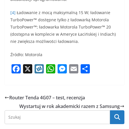
[4]
Ładowanie z mocą maksymalną 15 W; ładowanie
TurboPower™ dostępne tylko z ładowarką Motorola
TurboPower™; ładowarka Motorola TurboPower™ 20
(dostępna w komplecie w Ameryce Łacińskiej i Indiach)
nie zwiększa możliwości ładowania.
Źródło: Motorola
F
X
W
W
M
E
S
a
y
h
e
m
h
c
k
at
ss
ai
ar
e
o
s
e
l
e
Router Tenda 4G07 – test, recenzja
b
p
A
n
Wystartuj w rok akademicki razem z Samsung
o
p
g
o
p
er