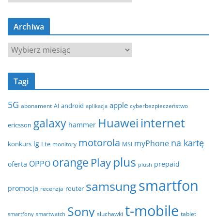
a
t
Archiwa
e
g
A
o
r
r
c
i
Tagi
h
e
i
5G
apple
android
abonament
AI
aplikacja
cyberbezpieczeństwo
w
internet
galaxy
Huawei
a
hammer
ericsson
motorola
na kartę
myPhone
lg
konkurs
Lte
MSI
monitory
plus
orange
Play
OPPO
oferta
prepaid
plush
smartfon
samsung
promocja
router
recenzja
t-mobile
Sony
tablet
smartfony
smartwatch
słuchawki