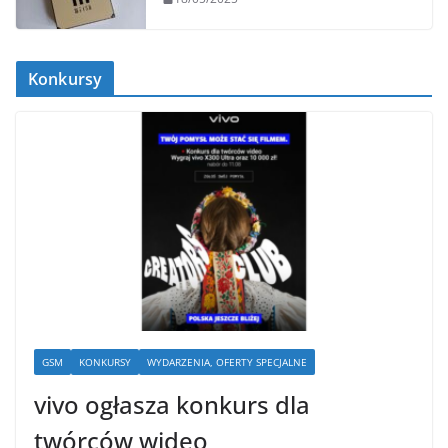
Konkursy
GSM
KONKURSY
WYDARZENIA, OFERTY SPECJALNE
vivo ogłasza konkurs dla
twórców wideo