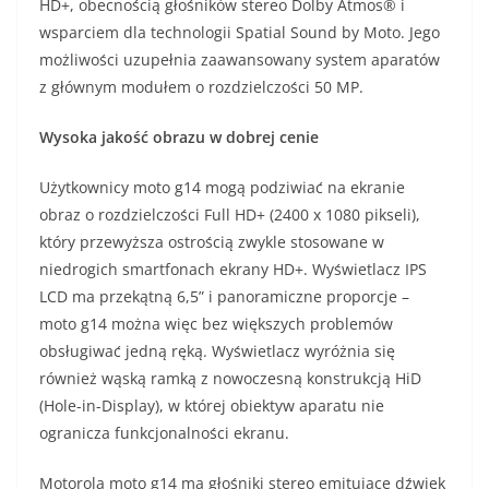
HD+, obecnością głośników stereo Dolby Atmos® i
wsparciem dla technologii Spatial Sound by Moto. Jego
możliwości uzupełnia zaawansowany system aparatów
z głównym modułem o rozdzielczości 50 MP.
Wysoka jakość obrazu w dobrej cenie
Użytkownicy moto g14 mogą podziwiać na ekranie
obraz o rozdzielczości Full HD+ (2400 x 1080 pikseli),
który przewyższa ostrością zwykle stosowane w
niedrogich smartfonach ekrany HD+. Wyświetlacz IPS
LCD ma przekątną 6,5” i panoramiczne proporcje –
moto g14 można więc bez większych problemów
obsługiwać jedną ręką. Wyświetlacz wyróżnia się
również wąską ramką z nowoczesną konstrukcją HiD
(Hole-in-Display), w której obiektyw aparatu nie
ogranicza funkcjonalności ekranu.
Motorola moto g14 ma głośniki stereo emitujące dźwięk