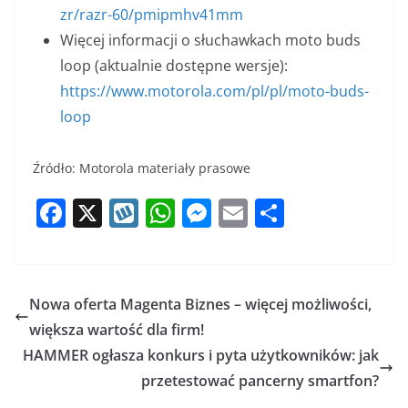
zr/razr-60/pmipmhv41mm
Więcej informacji o słuchawkach moto buds
loop (aktualnie dostępne wersje):
https://www.motorola.com/pl/pl/moto-buds-
loop
Źródło: Motorola materiały prasowe
F
X
W
W
M
E
S
a
y
h
e
m
h
c
k
at
ss
ai
ar
e
o
s
e
l
e
Nowa oferta Magenta Biznes – więcej możliwości,
b
p
A
n
większa wartość dla firm!
o
p
g
HAMMER ogłasza konkurs i pyta użytkowników: jak
o
p
er
przetestować pancerny smartfon?