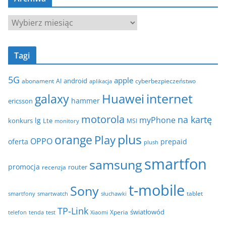
e
g
A
o
r
r
c
i
Tagi
h
e
i
5G
apple
android
abonament
AI
aplikacja
cyberbezpieczeństwo
w
internet
galaxy
Huawei
a
hammer
ericsson
motorola
na kartę
myPhone
lg
konkurs
Lte
MSI
monitory
plus
orange
Play
OPPO
oferta
prepaid
plush
smartfon
samsung
promocja
router
recenzja
t-mobile
Sony
tablet
smartfony
smartwatch
słuchawki
TP-Link
światłowód
Xperia
telefon
test
tenda
Xiaomi