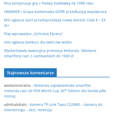
Plus kontynuuje grę z Polską Siatkówką od 1998 roku
HAMMER i Grupa Karkonoska GOPR przedłużają współpracę
MSI ogłasza start przedsprzedaży nowej konsoli Claw 8 – EX
AI+
Play wprowadza „Ochronę Ekranu”
vivo ogłasza konkurs dla twórców wideo
Wystartowała wakacyjna promocja Motorola. Składane
smartfony razr z cashbackiem do 1500 zł
Najnowsze komentarze
wodamineralna
-
Motorola zapowiedziała smartfon
motorola razr 60 FIFA World Cup 26™ Edition dla fanów piłki
nożnej
admhalohalo
-
Kamera TP-Link Tapo C520WS – kamera do
monitoringu – test, recenzja