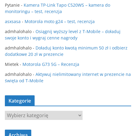
Pytanie
-
Kamera TP-Link Tapo C520WS – kamera do
monitoringu – test, recenzja
asxsasa
-
Motorola moto g24 – test, recenzja
admhalohalo
-
Osiągnij wyższy level z T-Mobile – doładuj
swoje konto i wygraj cenne nagrody
admhalohalo
-
Doładuj konto kwotą minimum 50 zł i odbierz
dodatkowe 20 zł w prezencie
Mietek
-
Motorola G73 5G – Recenzja
admhalohalo
-
Aktywuj nielimitowany internet w prezencie na
święta od T-Mobile
Kategorie
K
a
t
Archiwa