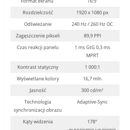
Format ekranu
16:9
Rozdzielczość
1920 x 1080 px
Odświeżanie
240 Hz / 260 Hz OC
Zagęszczenie pikseli
89,9 PPI
Czas reakcji panelu
1 ms GtG 0,3 ms
MPRT
Kontrast statyczny
1 000:1
Wyświetlane kolory
16,7 mln
Jasność
300 cd/m
2
Technologia
Adaptive-Sync
synchronizacji obrazu
Kąty widzenia
178°
w poziomie i w pionie