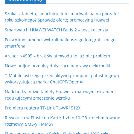
Szukasz tabletu, smartfonu lub smartwatcha na początek
roku szkolnego? Sprawdź ofertę promocyjną Huawei
Smartwatch HUAWEI WATCH Buds 2 – test, recenzja
Polscy konsumenci wybrali najlepszego fotograficznego
smartfona
Archer NX505 – brak światłowodu to już nie problem
Nowe unijne przepisy dotyczące naprawy elektroniki
T-Mobile ostrzega przed aktywną kampanią phishingową
wykorzystującą markę ChatGPT/OpenAI
Nadchodzą nowe tablety Huawei z matowymi ekranami
redukującymi zmęczenie wzroku
Premiera routera TP-Link TL-WR1512X
Rewolucja w Plusie na Kartę 1 zł to 10 GB + nielimitowane
rozmowy, SMS-y i MMSY
Plus kontynuuje grę z Polską Siatkówką od 1998 roku