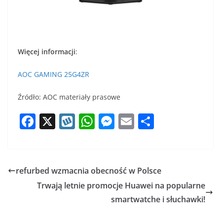
Więcej informacji
:
AOC GAMING 25G4ZR
Źródło: AOC materiały prasowe
F
X
W
W
M
E
S
a
y
h
e
m
h
c
k
at
ss
ai
ar
e
o
s
e
l
e
refurbed wzmacnia obecność w Polsce
b
p
A
n
Trwają letnie promocje Huawei na popularne
o
p
g
smartwatche i słuchawki!
o
p
er