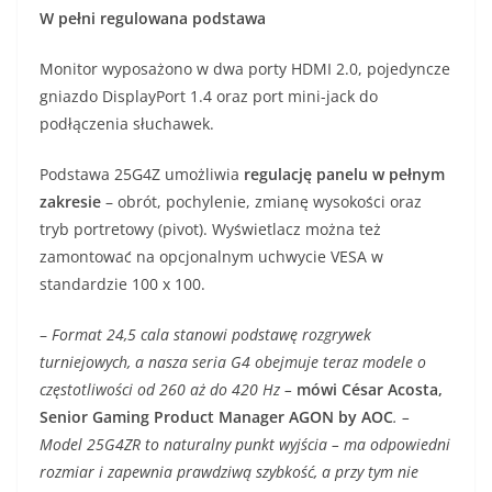
W pełni regulowana podstawa
Monitor wyposażono w dwa porty HDMI 2.0, pojedyncze
gniazdo DisplayPort 1.4 oraz port mini-jack do
podłączenia słuchawek.
Podstawa 25G4Z umożliwia
regulację panelu w pełnym
zakresie
– obrót, pochylenie, zmianę wysokości oraz
tryb portretowy (pivot). Wyświetlacz można też
zamontować na opcjonalnym uchwycie VESA w
standardzie 100 x 100.
–
Format 24,5 cala stanowi podstawę rozgrywek
turniejowych, a nasza seria G4 obejmuje teraz modele o
częstotliwości od 260 aż do 420 Hz –
mówi César Acosta,
Senior Gaming Product Manager AGON by AOC
. –
Model 25G4ZR to naturalny punkt wyjścia – ma odpowiedni
rozmiar i zapewnia prawdziwą szybkość, a przy tym nie