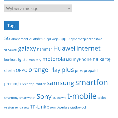
g
A
o
r
r
c
i
Tagi
h
e
i
5G
apple
android
abonament
AI
aplikacja
cyberbezpieczeństwo
w
internet
galaxy
Huawei
a
hammer
ericsson
motorola
na kartę
myPhone
lg
konkurs
Lte
MSI
monitory
plus
orange
Play
OPPO
oferta
prepaid
plush
smartfon
samsung
promocja
router
recenzja
t-mobile
Sony
tablet
smartfony
smartwatch
słuchawki
TP-Link
światłowód
Xperia
telefon
test
tenda
Xiaomi