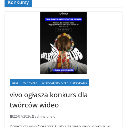
Konkursy
GSM
KONKURSY
WYDARZENIA, OFERTY SPECJALNE
vivo ogłasza konkurs dla
twórców wideo
22/07/2026
admhalohalo
Dołącz do vivo Creators Club i zamień swój pomysł w