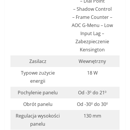
– Dial Point
– Shadow Control
– Frame Counter –
AOC G-Menu – Low
Input Lag –
Zabezpieczenie
Kensington
Zasilacz
Wewnętrzny
Typowe zużycie
18 W
energii
Pochylenie panelu
Od -3
do 21
0
0
Obrót panelu
Od -30
do 30
0
0
Regulacja wysokości
130 mm
panelu