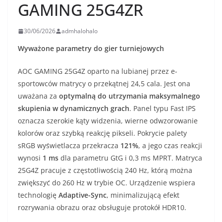
GAMING 25G4ZR
30/06/2026
admhalohalo
Wyważone parametry do gier turniejowych
AOC GAMING 25G4Z oparto na lubianej przez e-
sportowców matrycy o przekątnej 24,5 cala. Jest ona
uważana za
optymalną do utrzymania maksymalnego
skupienia w dynamicznych grach
. Panel typu Fast IPS
oznacza szerokie kąty widzenia, wierne odwzorowanie
kolorów oraz szybką reakcję pikseli. Pokrycie palety
sRGB wyświetlacza przekracza
121%
, a jego czas reakcji
wynosi
1 ms
dla parametru GtG i 0,3 ms MPRT. Matryca
25G4Z pracuje z częstotliwością 240 Hz, którą można
zwiększyć do 260 Hz w trybie OC. Urządzenie wspiera
technologię
Adaptive-Sync
, minimalizującą efekt
rozrywania obrazu oraz obsługuje protokół HDR10.