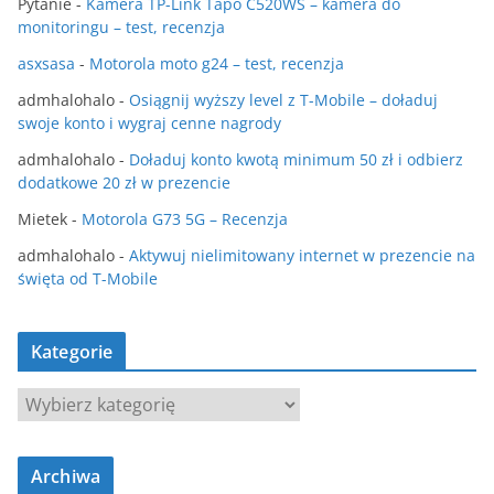
Pytanie
-
Kamera TP-Link Tapo C520WS – kamera do
monitoringu – test, recenzja
asxsasa
-
Motorola moto g24 – test, recenzja
admhalohalo
-
Osiągnij wyższy level z T-Mobile – doładuj
swoje konto i wygraj cenne nagrody
admhalohalo
-
Doładuj konto kwotą minimum 50 zł i odbierz
dodatkowe 20 zł w prezencie
Mietek
-
Motorola G73 5G – Recenzja
admhalohalo
-
Aktywuj nielimitowany internet w prezencie na
święta od T-Mobile
Kategorie
K
a
t
Archiwa
e