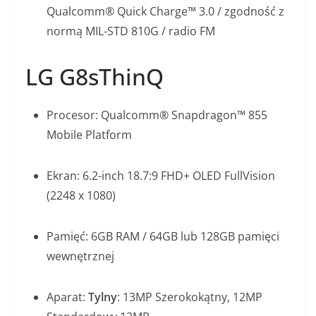
Qualcomm® Quick Charge™ 3.0 / zgodność z
normą MIL-STD 810G / radio FM
LG G8sThinQ
Procesor: Qualcomm® Snapdragon™ 855
Mobile Platform
Ekran: 6.2-inch 18.7:9 FHD+ OLED FullVision
(2248 x 1080)
Pamięć: 6GB RAM / 64GB lub 128GB pamięci
wewnętrznej
Aparat:
Tylny
: 13MP Szerokokątny, 12MP