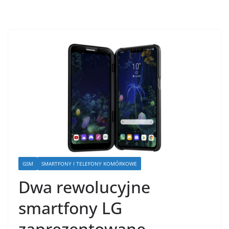
GSM
SMARTFONY I TELEFONY KOMÓRKOWE
Dwa rewolucyjne
smartfony LG
zaprezentowane