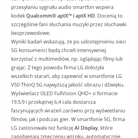
przesyłaniu sygnału audio smartfon wspiera
kodek
Qualcomm®
aptX™ i aptX HD
. Docenią to
szczególnie fani słuchania muzyki przez słuchawki
bezprzewodowe.
Wyniki badań wskazują, że po udostępnieniu sieci
5G konsumenci będą chcieli intensywniej
korzystać z multimediów, np. oglądając filmy lub
grając. Z tego powodu firma LG dołożyła
wszelkich starań, aby zapewnić w smartfonie LG
V50 ThinQ 5G najwyższą jakość obrazu i dźwięku.
Wyświetlacz OLED FullVision QHD+ o formacie
19.5:9 i przekątnej 6,4 cala dostarcza
fascynujących wrażeń zarówno przy wyświetlaniu
filmów, jak i podczas gier. W smartfonie 5G, firma
LG zastosowała też funkcję
AI Display
, które
zapobiegają zmęczeniu wzroku, automatycznie