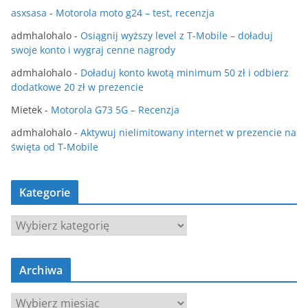
asxsasa
-
Motorola moto g24 – test, recenzja
admhalohalo
-
Osiągnij wyższy level z T-Mobile – doładuj
swoje konto i wygraj cenne nagrody
admhalohalo
-
Doładuj konto kwotą minimum 50 zł i odbierz
dodatkowe 20 zł w prezencie
Mietek
-
Motorola G73 5G – Recenzja
admhalohalo
-
Aktywuj nielimitowany internet w prezencie na
święta od T-Mobile
Kategorie
K
a
t
Archiwa
e
g
A