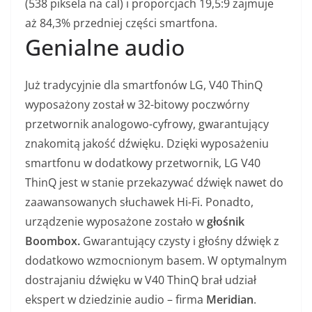
(538 piksela na cal) i proporcjach 19,5:9 zajmuje
aż 84,3% przedniej części smartfona.
Genialne audio
Już tradycyjnie dla smartfonów LG, V40 ThinQ
wyposażony został w 32-bitowy poczwórny
przetwornik analogowo-cyfrowy, gwarantujący
znakomitą jakość dźwięku. Dzięki wyposażeniu
smartfonu w dodatkowy przetwornik, LG V40
ThinQ jest w stanie przekazywać dźwięk nawet do
zaawansowanych słuchawek Hi-Fi. Ponadto,
urządzenie wyposażone zostało w
głośnik
Boombox.
Gwarantujący czysty i głośny dźwięk z
dodatkowo wzmocnionym basem. W optymalnym
dostrajaniu dźwięku w V40 ThinQ brał udział
ekspert w dziedzinie audio – firma
Meridian
.