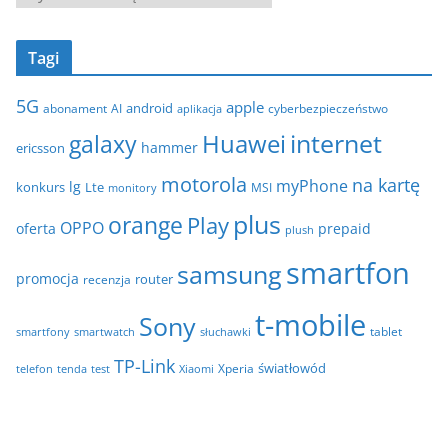
o
r
r
c
i
Tagi
h
e
i
5G
apple
android
abonament
AI
aplikacja
cyberbezpieczeństwo
w
internet
galaxy
Huawei
a
hammer
ericsson
motorola
na kartę
myPhone
lg
konkurs
Lte
MSI
monitory
plus
orange
Play
OPPO
oferta
prepaid
plush
smartfon
samsung
promocja
router
recenzja
t-mobile
Sony
tablet
smartfony
smartwatch
słuchawki
TP-Link
światłowód
Xperia
telefon
test
tenda
Xiaomi