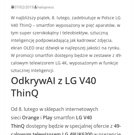
07/02/2019
halopress
W najbliższy piątek, 8. lutego, zadebiutuje w Polsce LG
V40 ThinQ – smartfon wyposażony w pięć aparatów, w
tym super szerokokątny i teleobiektyw, sztuczną
inteligencję podpowiadającą jak kadrować zdjęcia,
ekran OLED oraz dźwięk w najlepszej jakości na rynku.
W promocji smartfon dostępny będzie w zestawie z 49-
calowym telewizorem LG 4K, wyposażonym w funkcje
sztucznej inteligencji.
OdkrywAI z LG V40
ThinQ
Od 8. lutego w sklepach internetowych
sieci
Orange
i
Play
smartfon
LG V40
ThinQ
dostępny będzie w specjalnej ofercie z
49-
calowym telewizorem LG 49UK6300
w prezencie.