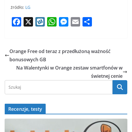
źródło:
LG
F
X
W
W
M
E
S
a
y
h
e
m
h
c
k
at
ss
ai
ar
e
o
s
e
l
e
Orange Free od teraz z przedłużoną ważność
b
p
A
n
bonusowych GB
o
p
g
Na Walentynki w Orange zestaw smartfonów w
o
p
er
świetnej cenie
k
Recenzje, testy