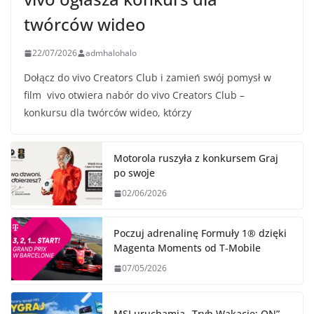
twórców wideo
22/07/2026
admhalohalo
Dołącz do vivo Creators Club i zamień swój pomysł w
film vivo otwiera nabór do vivo Creators Club –
konkursu dla twórców wideo, którzy
Motorola ruszyła z konkursem Graj
po swoje
02/06/2026
Poczuj adrenalinę Formuły 1® dzięki
Magenta Moments od T‑Mobile
07/05/2026
MSI uruchamia „Tryb Wakacje: ON”