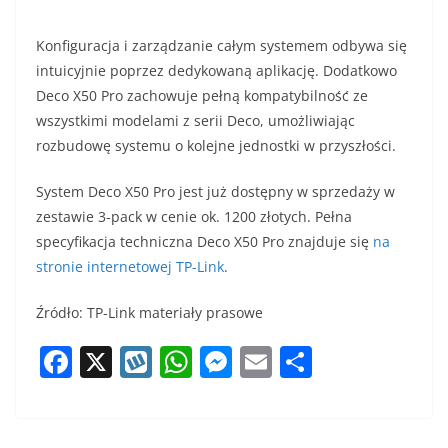
Konfiguracja i zarządzanie całym systemem odbywa się
intuicyjnie poprzez dedykowaną aplikację. Dodatkowo
Deco X50 Pro zachowuje pełną kompatybilność ze
wszystkimi modelami z serii Deco, umożliwiając
rozbudowę systemu o kolejne jednostki w przyszłości.
System Deco X50 Pro jest już dostępny w sprzedaży w
zestawie 3-pack w cenie ok. 1200 złotych. Pełna
specyfikacja techniczna Deco X50 Pro znajduje się
na
stronie internetowej TP-Link
.
Źródło: TP-Link materiały prasowe
F
X
W
W
M
E
S
a
y
h
e
m
h
c
k
at
ss
ai
ar