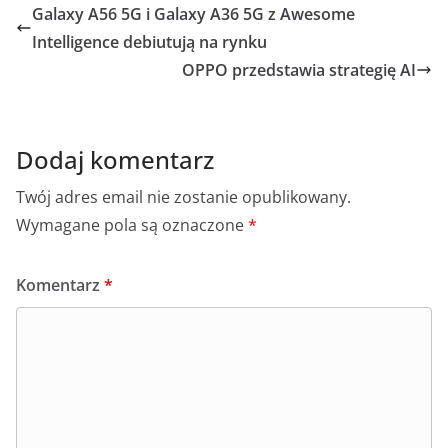
e
o
s
e
l
e
Galaxy A56 5G i Galaxy A36 5G z Awesome
b
p
A
n
Intelligence debiutują na rynku
o
p
g
OPPO przedstawia strategię AI
o
p
er
k
Dodaj komentarz
Twój adres email nie zostanie opublikowany.
Wymagane pola są oznaczone
*
Komentarz
*