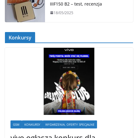
IIIF150 B2 – test, recenzja
18/05/2025
Konkursy
GSM
KONKURSY
WYDARZENIA, OFERTY SPECJALNE
vivo ogłasza konkurs dla