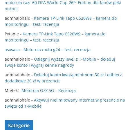
motorola razr 60 FIFA World Cup 26™ Edition dla fanów piłki
nożnej
admhalohalo
-
Kamera TP-Link Tapo C520WS – kamera do
monitoringu – test, recenzja
Pytanie
-
Kamera TP-Link Tapo C520WS – kamera do
monitoringu – test, recenzja
asxsasa
-
Motorola moto g24 – test, recenzja
admhalohalo
-
Osiągnij wyższy level z T-Mobile – doładuj
swoje konto i wygraj cenne nagrody
admhalohalo
-
Doładuj konto kwotą minimum 50 zł i odbierz
dodatkowe 20 zł w prezencie
Mietek
-
Motorola G73 5G – Recenzja
admhalohalo
-
Aktywuj nielimitowany internet w prezencie na
święta od T-Mobile
Kategorie