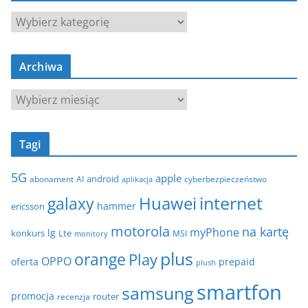
K
a
t
Archiwa
e
g
A
o
r
r
c
i
Tagi
h
e
i
5G
apple
android
abonament
AI
aplikacja
cyberbezpieczeństwo
w
internet
galaxy
Huawei
a
hammer
ericsson
motorola
na kartę
myPhone
lg
konkurs
Lte
MSI
monitory
plus
orange
Play
OPPO
oferta
prepaid
plush
smartfon
samsung
promocja
router
recenzja