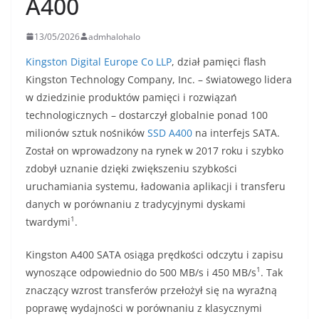
A400
13/05/2026
admhalohalo
Kingston Digital Europe Co LLP
, dział pamięci flash
Kingston Technology Company, Inc. – światowego lidera
w dziedzinie produktów pamięci i rozwiązań
technologicznych – dostarczył globalnie ponad 100
milionów sztuk nośników
SSD A400
na interfejs SATA.
Został on wprowadzony na rynek w 2017 roku i szybko
zdobył uznanie dzięki zwiększeniu szybkości
uruchamiania systemu, ładowania aplikacji i transferu
danych w porównaniu z tradycyjnymi dyskami
1
twardymi
.
Kingston A400 SATA osiąga prędkości odczytu i zapisu
1
wynoszące odpowiednio do 500 MB/s i 450 MB/s
. Tak
znaczący wzrost transferów przełożył się na wyraźną
poprawę wydajności w porównaniu z klasycznymi