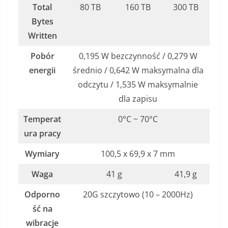
Total
80 TB
160 TB
300 TB
Bytes
Written
Pobór
0,195 W bezczynność / 0,279 W
energii
średnio / 0,642 W maksymalna dla
odczytu / 1,535 W maksymalnie
dla zapisu
Temperat
0°C ~ 70°C
ura pracy
Wymiary
100,5 x 69,9 x 7 mm
Waga
41 g
41,9 g
Odporno
20G szczytowo (10 – 2000Hz)
ść na
wibracje