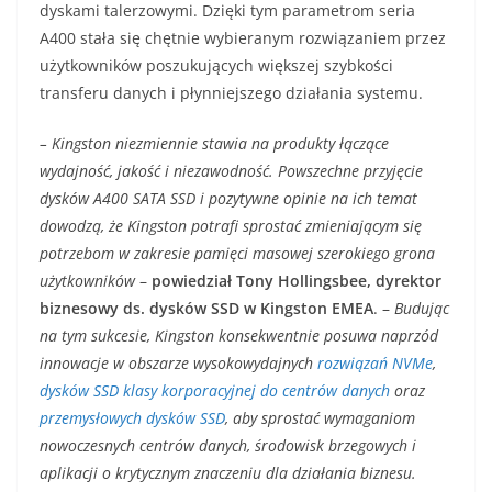
dyskami talerzowymi. Dzięki tym parametrom seria
A400 stała się chętnie wybieranym rozwiązaniem przez
użytkowników poszukujących większej szybkości
transferu danych i płynniejszego działania systemu.
– Kingston niezmiennie stawia na produkty łączące
wydajność, jakość i niezawodność. Powszechne przyjęcie
dysków A400 SATA SSD i pozytywne opinie na ich temat
dowodzą, że Kingston potrafi sprostać zmieniającym się
potrzebom w zakresie pamięci masowej szerokiego grona
użytkowników
–
powiedział Tony Hollingsbee, dyrektor
biznesowy ds. dysków SSD w Kingston EMEA
. –
Budując
na tym sukcesie, Kingston konsekwentnie posuwa naprzód
innowacje w obszarze wysokowydajnych
rozwiązań NVMe
,
dysków SSD klasy korporacyjnej do centrów danych
oraz
przemysłowych dysków SSD
, aby sprostać wymaganiom
nowoczesnych centrów danych, środowisk brzegowych i
aplikacji o krytycznym znaczeniu dla działania biznesu.