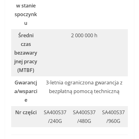
w stanie
spoczynk
u
Średni
2 000 000 h
czas
bezawary
jnej pracy
(MTBF)
Gwarancj
3-letnia ograniczona gwarancja z
a/wsparci
bezpłatną pomocą techniczną
e
Nr części
SA400S37
SA400S37
SA400S37
/240G
/480G
/960G