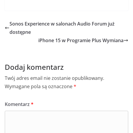
a
y
h
e
m
h
c
k
at
ss
ai
ar
e
o
s
e
l
e
Sonos Experience w salonach Audio Forum już
b
p
A
n
dostępne
o
p
g
iPhone 15 w Programie Plus Wymiana
o
p
er
k
Dodaj komentarz
Twój adres email nie zostanie opublikowany.
Wymagane pola są oznaczone
*
Komentarz
*