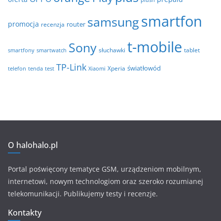
smartfon
samsung
promocja
router
recenzja
t-mobile
Sony
tablet
smartfony
smartwatch
słuchawki
TP-Link
światłowód
Xperia
telefon
test
tenda
Xiaomi
O halohalo.pl
Portal poświęcony tematyce GSM, urządzeniom mobilnym,
internetowi, nowym technologiom oraz szeroko rozumianej
telekomunikacji. Publikujemy testy i recenzje.
Kontakty