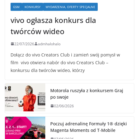
GSM
KONKURSY
WYDARZENIA, OFERTY SPECJALNE
vivo ogłasza konkurs dla
twórców wideo
22/07/2026
admhalohalo
Dołącz do vivo Creators Club i zamień swój pomysł w
film vivo otwiera nabór do vivo Creators Club –
konkursu dla twórców wideo, którzy
Motorola ruszyła z konkursem Graj
po swoje
02/06/2026
Poczuj adrenalinę Formuły 1® dzięki
Magenta Moments od T‑Mobile