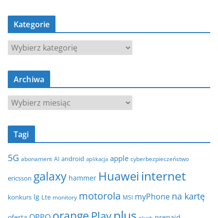
Kategorie
K
a
t
Archiwa
e
g
A
o
r
r
c
i
Tagi
h
e
i
5G
apple
android
abonament
AI
aplikacja
cyberbezpieczeństwo
w
internet
galaxy
Huawei
a
hammer
ericsson
motorola
na kartę
myPhone
lg
konkurs
Lte
MSI
monitory
plus
orange
Play
OPPO
oferta
prepaid
plush