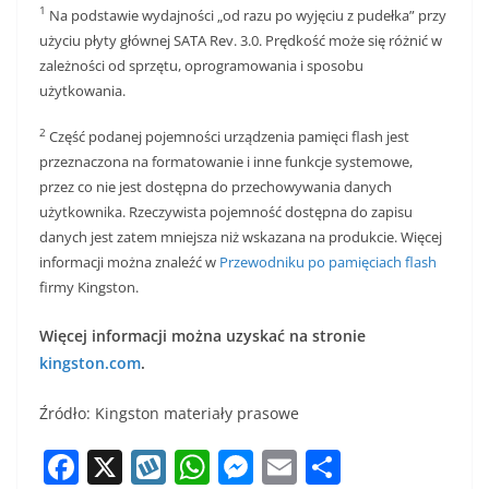
1
Na podstawie wydajności „od razu po wyjęciu z pudełka” przy
użyciu płyty głównej SATA Rev. 3.0. Prędkość może się różnić w
zależności od sprzętu, oprogramowania i sposobu
użytkowania.
2
Część podanej pojemności urządzenia pamięci flash jest
przeznaczona na formatowanie i inne funkcje systemowe,
przez co nie jest dostępna do przechowywania danych
użytkownika. Rzeczywista pojemność dostępna do zapisu
danych jest zatem mniejsza niż wskazana na produkcie. Więcej
informacji można znaleźć w
Przewodniku po pamięciach flash
firmy Kingston.
Więcej informacji można uzyskać na stronie
kingston.com
.
Źródło: Kingston materiały prasowe
F
X
W
W
M
E
S