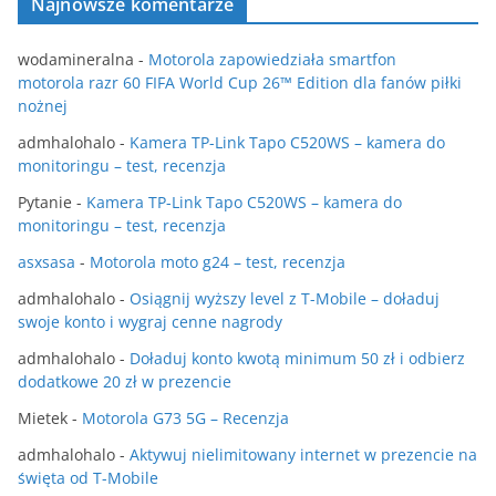
Najnowsze komentarze
wodamineralna
-
Motorola zapowiedziała smartfon
motorola razr 60 FIFA World Cup 26™ Edition dla fanów piłki
nożnej
admhalohalo
-
Kamera TP-Link Tapo C520WS – kamera do
monitoringu – test, recenzja
Pytanie
-
Kamera TP-Link Tapo C520WS – kamera do
monitoringu – test, recenzja
asxsasa
-
Motorola moto g24 – test, recenzja
admhalohalo
-
Osiągnij wyższy level z T-Mobile – doładuj
swoje konto i wygraj cenne nagrody
admhalohalo
-
Doładuj konto kwotą minimum 50 zł i odbierz
dodatkowe 20 zł w prezencie
Mietek
-
Motorola G73 5G – Recenzja
admhalohalo
-
Aktywuj nielimitowany internet w prezencie na
święta od T-Mobile