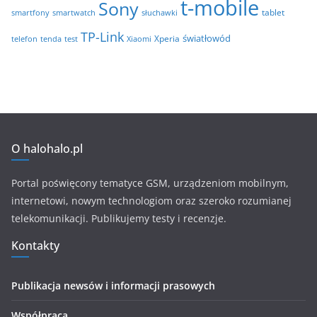
t-mobile
Sony
tablet
smartfony
smartwatch
słuchawki
TP-Link
światłowód
Xperia
telefon
test
tenda
Xiaomi
O halohalo.pl
Portal poświęcony tematyce GSM, urządzeniom mobilnym,
internetowi, nowym technologiom oraz szeroko rozumianej
telekomunikacji. Publikujemy testy i recenzje.
Kontakty
Publikacja newsów i informacji prasowych
Współpraca