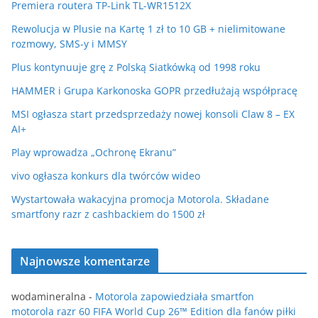
Premiera routera TP-Link TL-WR1512X
Rewolucja w Plusie na Kartę 1 zł to 10 GB + nielimitowane
rozmowy, SMS-y i MMSY
Plus kontynuuje grę z Polską Siatkówką od 1998 roku
HAMMER i Grupa Karkonoska GOPR przedłużają współpracę
MSI ogłasza start przedsprzedaży nowej konsoli Claw 8 – EX
AI+
Play wprowadza „Ochronę Ekranu”
vivo ogłasza konkurs dla twórców wideo
Wystartowała wakacyjna promocja Motorola. Składane
smartfony razr z cashbackiem do 1500 zł
Najnowsze komentarze
wodamineralna
-
Motorola zapowiedziała smartfon
motorola razr 60 FIFA World Cup 26™ Edition dla fanów piłki