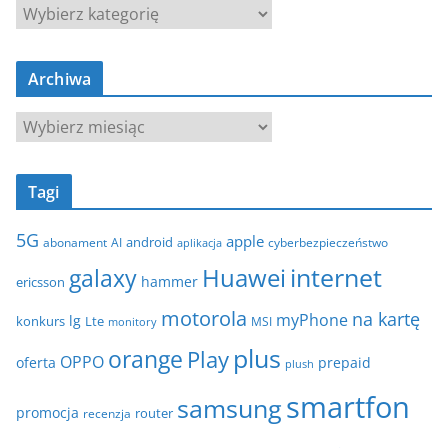
K
a
t
Archiwa
e
g
A
o
r
r
c
i
Tagi
h
e
i
5G
apple
android
abonament
AI
aplikacja
cyberbezpieczeństwo
w
internet
galaxy
Huawei
a
hammer
ericsson
motorola
na kartę
myPhone
lg
konkurs
Lte
MSI
monitory
plus
orange
Play
OPPO
oferta
prepaid
plush
smartfon
samsung
promocja
router
recenzja