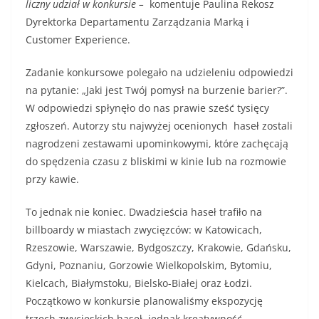
liczny udział w konkursie –
komentuje Paulina Rekosz
Dyrektorka Departamentu Zarządzania Marką i
Customer Experience.
Zadanie konkursowe polegało na udzieleniu odpowiedzi
na pytanie: „Jaki jest Twój pomysł na burzenie barier?”.
W odpowiedzi spłynęło do nas prawie sześć tysięcy
zgłoszeń. Autorzy stu najwyżej ocenionych haseł zostali
nagrodzeni zestawami upominkowymi, które zachęcają
do spędzenia czasu z bliskimi w kinie lub na rozmowie
przy kawie.
To jednak nie koniec. Dwadzieścia haseł trafiło na
billboardy w miastach zwycięzców: w Katowicach,
Rzeszowie, Warszawie, Bydgoszczy, Krakowie, Gdańsku,
Gdyni, Poznaniu, Gorzowie Wielkopolskim, Bytomiu,
Kielcach, Białymstoku, Bielsko-Białej oraz Łodzi.
Początkowo w konkursie planowaliśmy ekspozycję
trzech zwycięskich haseł, jednak kreatywność