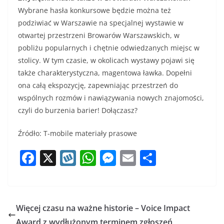
Wybrane hasła konkursowe będzie można też
podziwiać w Warszawie na specjalnej wystawie w
otwartej przestrzeni Browarów Warszawskich, w
pobliżu popularnych i chętnie odwiedzanych miejsc w
stolicy. W tym czasie, w okolicach wystawy pojawi się
także charakterystyczna, magentowa ławka. Dopełni
ona całą ekspozycję, zapewniając przestrzeń do
wspólnych rozmów i nawiązywania nowych znajomości,
czyli do burzenia barier! Dołączasz?
Źródło: T-mobile materiały prasowe
F
X
W
W
M
E
S
a
y
h
e
m
h
c
k
at
ss
ai
ar
e
o
s
e
l
e
Więcej czasu na ważne historie – Voice Impact
b
p
A
n
Award z wydłużonym terminem zgłoszeń