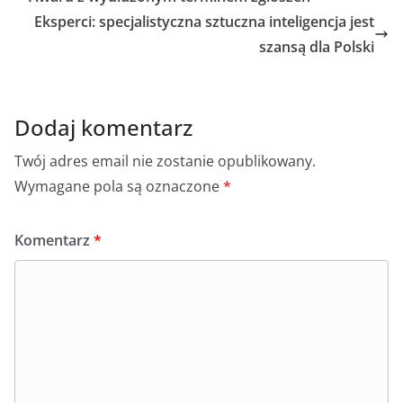
o
p
g
Eksperci: specjalistyczna sztuczna inteligencja jest
o
p
er
szansą dla Polski
k
Dodaj komentarz
Twój adres email nie zostanie opublikowany.
Wymagane pola są oznaczone
*
Komentarz
*