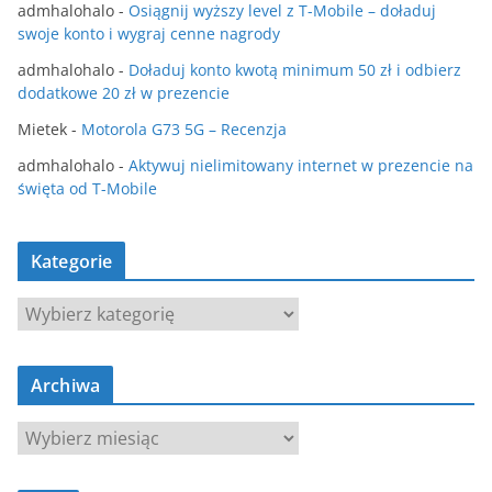
admhalohalo
-
Osiągnij wyższy level z T-Mobile – doładuj
swoje konto i wygraj cenne nagrody
admhalohalo
-
Doładuj konto kwotą minimum 50 zł i odbierz
dodatkowe 20 zł w prezencie
Mietek
-
Motorola G73 5G – Recenzja
admhalohalo
-
Aktywuj nielimitowany internet w prezencie na
święta od T-Mobile
Kategorie
K
a
t
Archiwa
e
g
A
o
r
r
c