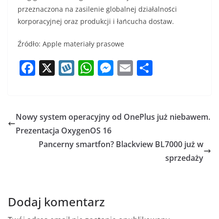
przeznaczona na zasilenie globalnej działalności
korporacyjnej oraz produkcji i łańcucha dostaw.
Źródło: Apple materiały prasowe
F
X
W
W
M
E
S
a
y
h
e
m
h
c
k
at
ss
ai
ar
e
o
s
e
l
e
Nowy system operacyjny od OnePlus już niebawem.
b
p
A
n
Prezentacja OxygenOS 16
o
p
g
Pancerny smartfon? Blackview BL7000 już w
o
p
er
sprzedaży
k
Dodaj komentarz