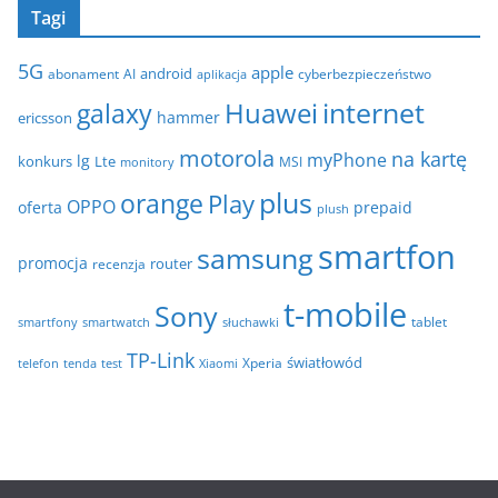
i
Tagi
h
e
i
5G
apple
android
abonament
AI
aplikacja
cyberbezpieczeństwo
w
internet
galaxy
Huawei
a
hammer
ericsson
motorola
na kartę
myPhone
lg
konkurs
Lte
MSI
monitory
plus
orange
Play
OPPO
oferta
prepaid
plush
smartfon
samsung
promocja
router
recenzja
t-mobile
Sony
tablet
smartfony
smartwatch
słuchawki
TP-Link
światłowód
Xperia
telefon
test
tenda
Xiaomi