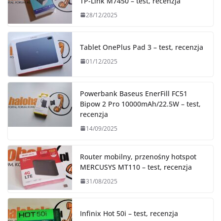
TP-Link M7450 – test, recenzja
28/12/2025
Tablet OnePlus Pad 3 – test, recenzja
01/12/2025
Powerbank Baseus EnerFill FC51
Bipow 2 Pro 10000mAh/22.5W – test,
recenzja
14/09/2025
Router mobilny, przenośny hotspot
MERCUSYS MT110 – test, recenzja
31/08/2025
Infinix Hot 50i – test, recenzja