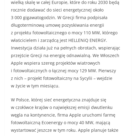
wielką skalę w całej Europie, które do roku 2030 będą
rocznie dodawać do sieci energetycznej około
3 000 gigawatogodzin. W Grecji firma podpisała
długoterminową umowę pozyskiwania energii
z projektu fotowoltaicznego o mocy 110 MW, którego
właścicielem i zarządcą jest HELLENiQ ENERGY.
Inwestycja działa już na pełnych obrotach, wspierając
przejście Grecji na energię odnawialną. We Włoszech
Apple wspiera szereg projektów wiatrowych
i fotowoltaicznych o łącznej mocy 129 MW. Pierwszy
z nich – projekt fotowoltaiczny na Sycylii – wejdzie
w życie w tym miesiącu.
W Polsce, której sieć energetyczna znajduje się
w czołówce krajów o największej emisji dwutlenku
węgla na kontynencie, firma Apple uruchomi farmę
fotowoltaiczną Ecoenergy o mocy 40 MW, mającą
wystartować jeszcze w tym roku. Apple planuje także