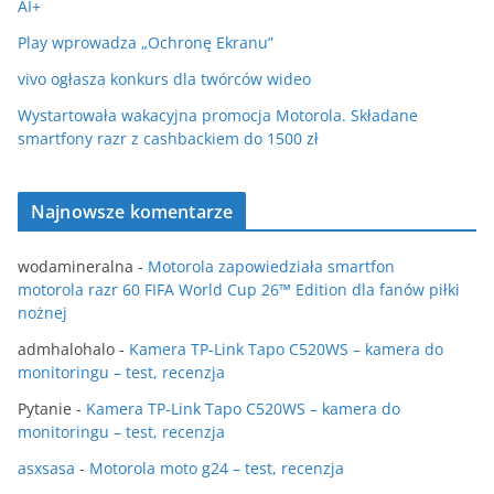
AI+
Play wprowadza „Ochronę Ekranu”
vivo ogłasza konkurs dla twórców wideo
Wystartowała wakacyjna promocja Motorola. Składane
smartfony razr z cashbackiem do 1500 zł
Najnowsze komentarze
wodamineralna
-
Motorola zapowiedziała smartfon
motorola razr 60 FIFA World Cup 26™ Edition dla fanów piłki
nożnej
admhalohalo
-
Kamera TP-Link Tapo C520WS – kamera do
monitoringu – test, recenzja
Pytanie
-
Kamera TP-Link Tapo C520WS – kamera do
monitoringu – test, recenzja
asxsasa
-
Motorola moto g24 – test, recenzja