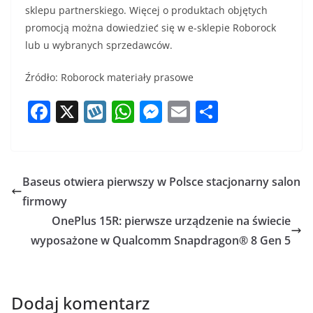
sklepu partnerskiego. Więcej o produktach objętych
promocją można dowiedzieć się w e-sklepie Roborock
lub u wybranych sprzedawców.
Źródło: Roborock materiały prasowe
F
X
W
W
M
E
S
a
y
h
e
m
h
c
k
at
ss
ai
ar
e
o
s
e
l
e
Baseus otwiera pierwszy w Polsce stacjonarny salon
b
p
A
n
firmowy
o
p
g
OnePlus 15R: pierwsze urządzenie na świecie
o
p
er
wyposażone w Qualcomm Snapdragon® 8 Gen 5
k
Dodaj komentarz