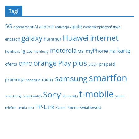
r
c
i
Tagi
h
e
i
5G
apple
android
abonament
AI
aplikacja
cyberbezpieczeństwo
w
internet
galaxy
Huawei
a
hammer
ericsson
motorola
na kartę
myPhone
lg
konkurs
Lte
MSI
monitory
plus
orange
Play
OPPO
oferta
prepaid
plush
smartfon
samsung
promocja
router
recenzja
t-mobile
Sony
tablet
smartfony
smartwatch
słuchawki
TP-Link
światłowód
Xperia
telefon
test
tenda
Xiaomi