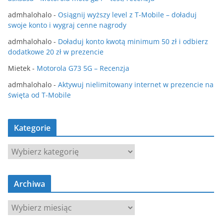
admhalohalo
-
Osiągnij wyższy level z T-Mobile – doładuj
swoje konto i wygraj cenne nagrody
admhalohalo
-
Doładuj konto kwotą minimum 50 zł i odbierz
dodatkowe 20 zł w prezencie
Mietek
-
Motorola G73 5G – Recenzja
admhalohalo
-
Aktywuj nielimitowany internet w prezencie na
święta od T-Mobile
Kategorie
K
a
t
Archiwa
e
g
A
o
r