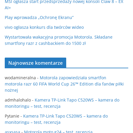
MSI ogłasza start przedsprzedaży nowej konsoli Claw 8 – EX
AI+
Play wprowadza „Ochronę Ekranu”
vivo ogłasza konkurs dla twórców wideo
Wystartowała wakacyjna promocja Motorola. Składane
smartfony razr z cashbackiem do 1500 zł
Najnowsze komentarze
wodamineralna
-
Motorola zapowiedziała smartfon
motorola razr 60 FIFA World Cup 26™ Edition dla fanów piłki
nożnej
admhalohalo
-
Kamera TP-Link Tapo C520WS – kamera do
monitoringu – test, recenzja
Pytanie
-
Kamera TP-Link Tapo C520WS – kamera do
monitoringu – test, recenzja
asxsasa
-
Motorola moto g24 – test, recenzja