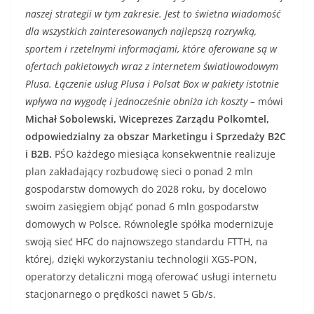
naszej strategii w tym zakresie. Jest to świetna wiadomość
dla wszystkich zainteresowanych najlepszą rozrywką,
sportem i rzetelnymi informacjami, które oferowane są w
ofertach pakietowych wraz z internetem światłowodowym
Plusa. Łączenie usług Plusa i Polsat Box w pakiety istotnie
wpływa na wygodę i jednocześnie obniża ich koszty –
mówi
Michał Sobolewski, Wiceprezes Zarządu Polkomtel,
odpowiedzialny za obszar Marketingu i Sprzedaży B2C
i B2B.
PŚO każdego miesiąca konsekwentnie realizuje
plan zakładający rozbudowę sieci o ponad 2 mln
gospodarstw domowych do 2028 roku, by docelowo
swoim zasięgiem objąć ponad 6 mln gospodarstw
domowych w Polsce. Równolegle spółka modernizuje
swoją sieć HFC do najnowszego standardu FTTH, na
której, dzięki wykorzystaniu technologii XGS-PON,
operatorzy detaliczni mogą oferować usługi internetu
stacjonarnego o prędkości nawet 5 Gb/s.