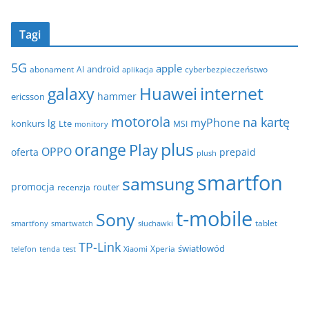
r
r
c
i
Tagi
h
e
i
5G
apple
android
abonament
AI
aplikacja
cyberbezpieczeństwo
w
internet
galaxy
Huawei
a
hammer
ericsson
motorola
na kartę
myPhone
lg
konkurs
Lte
MSI
monitory
plus
orange
Play
OPPO
oferta
prepaid
plush
smartfon
samsung
promocja
router
recenzja
t-mobile
Sony
tablet
smartfony
smartwatch
słuchawki
TP-Link
światłowód
Xperia
telefon
test
tenda
Xiaomi