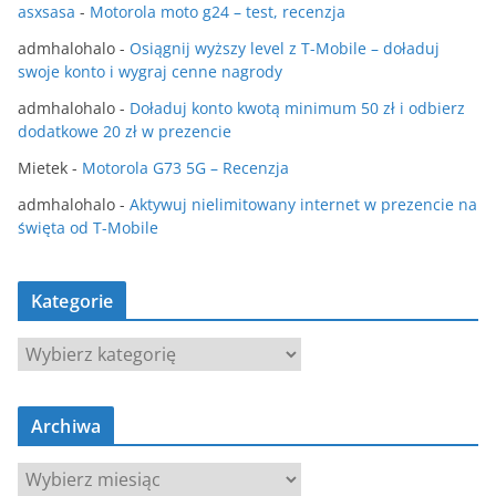
asxsasa
-
Motorola moto g24 – test, recenzja
admhalohalo
-
Osiągnij wyższy level z T-Mobile – doładuj
swoje konto i wygraj cenne nagrody
admhalohalo
-
Doładuj konto kwotą minimum 50 zł i odbierz
dodatkowe 20 zł w prezencie
Mietek
-
Motorola G73 5G – Recenzja
admhalohalo
-
Aktywuj nielimitowany internet w prezencie na
święta od T-Mobile
Kategorie
K
a
t
Archiwa
e
g
A
o