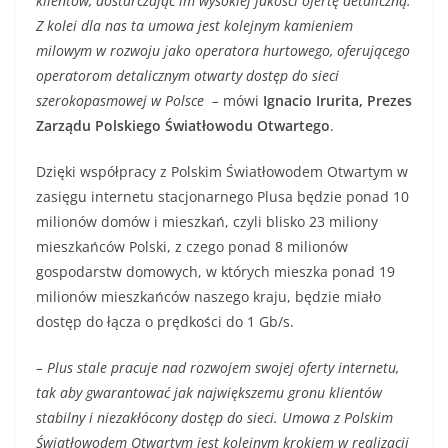
klientów, dostarczając im wysokiej jakości ofertę detaliczną.
Z kolei dla nas ta umowa jest kolejnym kamieniem
milowym w rozwoju jako operatora hurtowego, oferującego
operatorom detalicznym otwarty dostęp do sieci
szerokopasmowej w Polsce –
mówi
Ignacio Irurita, Prezes
Zarządu Polskiego Światłowodu Otwartego
.
Dzięki współpracy z Polskim Światłowodem Otwartym w
zasięgu internetu stacjonarnego Plusa będzie ponad 10
milionów domów i mieszkań, czyli blisko 23 miliony
mieszkańców Polski, z czego ponad 8 milionów
gospodarstw domowych, w których mieszka ponad 19
milionów mieszkańców naszego kraju, będzie miało
dostęp do łącza o prędkości do 1 Gb/s.
– Plus stale pracuje nad rozwojem swojej oferty internetu,
tak aby gwarantować jak największemu gronu klientów
stabilny i niezakłócony dostęp do sieci. Umowa z Polskim
Światłowodem Otwartym jest kolejnym krokiem w realizacji