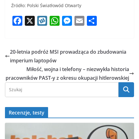
Źródło: Polski Światłowód Otwarty
F
X
W
W
M
E
S
a
y
h
e
m
h
c
k
at
ss
ai
ar
e
o
s
e
l
e
20-letnia podróż MSI prowadząca do zbudowania
b
p
A
n
imperium laptopów
o
p
g
Miłość, wojna i telefony – niezwykła historia
o
p
er
pracowników PAST-y z okresu okupacji hitlerowskiej
k
Recenzje, testy