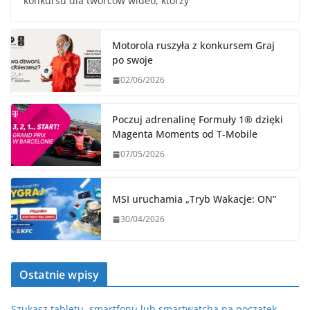
konkursu dla twórców wideo, którzy
Motorola ruszyła z konkursem Graj
po swoje
02/06/2026
Poczuj adrenalinę Formuły 1® dzięki
Magenta Moments od T‑Mobile
07/05/2026
MSI uruchamia „Tryb Wakacje: ON”
30/04/2026
Ostatnie wpisy
Szukasz tabletu, smartfonu lub smartwatcha na początek