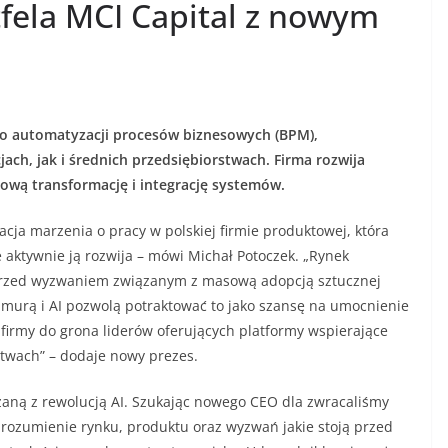
tfela MCI Capital z nowym
o automatyzacji procesów biznesowych (BPM),
h, jak i średnich przedsiębiorstwach. Firma rozwija
rową transformację i integrację systemów.
cja marzenia o pracy w polskiej firmie produktowej, która
kże aktywnie ją rozwija – mówi Michał Potoczek. „Rynek
 przed wyzwaniem związanym z masową adopcją sztucznej
chmurą i AI pozwolą potraktować to jako szansę na umocnienie
irmy do grona liderów oferujących platformy wspierające
stwach” – dodaje nowy prezes.
aną z rewolucją AI. Szukając nowego CEO dla zwracaliśmy
rozumienie rynku, produktu oraz wyzwań jakie stoją przed