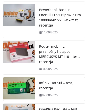
Powerbank Baseus
EnerFill FC51 Bipow 2 Pro
10000mAh/22.5W – test,
recenzja
14/09/2025
Router mobilny,
przenośny hotspot
MERCUSYS MT110 – test,
recenzja
31/08/2025
Infinix Hot 50i – test,
recenzja
09/08/2025
OnePlus Pad Lite – test,