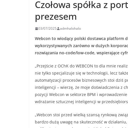
Czołowa spółka z por
prezesem
03/07/2025
admhalohalo
Webcon to wiodący polski dostawca platform d
wykorzystywanych zarówno w dużych korporacjac
rozwiązania no-code/low-code, wspierające cyf
„Przejście z OChK do WEBCON to dla mnie realiza
nie tylko specjalizuje się w technologii, lecz ta
automatyzacji procesów biznesowych stoi dziś
inteligencji – wierzę, że moje doświadczenia z 
pozycji Webcon w sektorze BPM i wprowadzenie f
wdrażanie sztucznej inteligencji w przedsiębior
„Webcon stoi przed wielką szansą rynkową związ
bardzo dużą uwagę na skuteczność w działaniu, 