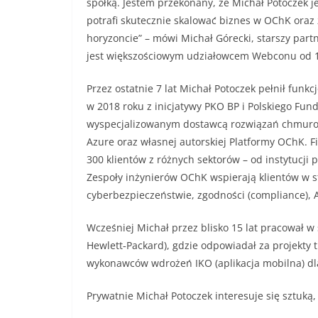
spółką. Jestem przekonany, że Michał Potoczek 
potrafi skutecznie skalować biznes w OChK oraz 
horyzoncie” – mówi Michał Górecki, starszy partn
jest większościowym udziałowcem Webconu od 1,
Przez ostatnie 7 lat Michał Potoczek pełnił funk
w 2018 roku z inicjatywy PKO BP i Polskiego Fun
wyspecjalizowanym dostawcą rozwiązań chmurowy
Azure oraz własnej autorskiej Platformy OChK. 
300 klientów z różnych sektorów – od instytucji p
Zespoły inżynierów OChK wspierają klientów w s
cyberbezpieczeństwie, zgodności (compliance), A
Wcześniej Michał przez blisko 15 lat pracował w 
Hewlett‑Packard), gdzie odpowiadał za projekty
wykonawców wdrożeń IKO (aplikacja mobilna) d
Prywatnie Michał Potoczek interesuje się sztuką,