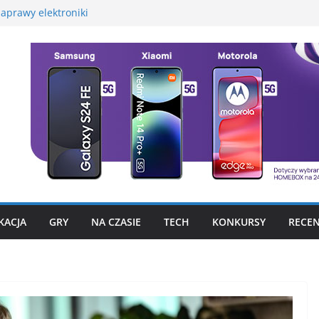
aprawy elektroniki
martwatcha na początek
promocyjną Huawei
 – test, recenzja
szego fotograficznego
to już nie problem
KACJA
GRY
NA CZASIE
TECH
KONKURSY
RECEN