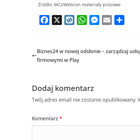
Źródło: MCI/Webcon materiały prasowe
F
X
W
W
M
E
S
a
y
h
e
m
h
c
k
at
ss
ai
ar
e
o
s
e
l
e
Biznes24 w nowej odsłonie – zarządzaj usł
b
p
A
n
firmowymi w Play
o
p
g
o
p
er
Dodaj komentarz
k
Twój adres email nie zostanie opublikowany.
Komentarz
*