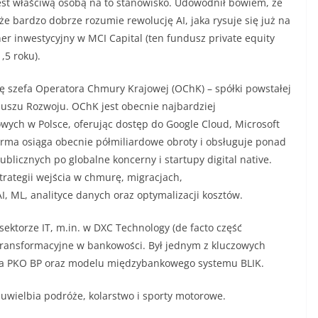
jest właściwą osobą na to stanowisko. Udowodnił bowiem, że
że bardzo dobrze rozumie rewolucję AI, jaka rysuje się już na
er inwestycyjny w MCI Capital (ten fundusz private equity
5 roku).
cję szefa Operatora Chmury Krajowej (OChK) – spółki powstałej
duszu Rozwoju. OChK jest obecnie najbardziej
ch w Polsce, oferując dostęp do Google Cloud, Microsoft
Firma osiąga obecnie półmiliardowe obroty i obsługuje ponad
ublicznych po globalne koncerny i startupy digital native.
trategii wejścia w chmurę, migracjach,
I, ML, analityce danych oraz optymalizacji kosztów.
sektorze IT, m.in. w DXC Technology (de facto część
 transformacyjne w bankowości. Był jednym z kluczowych
la PKO BP oraz modelu międzybankowego systemu BLIK.
 uwielbia podróże, kolarstwo i sporty motorowe.